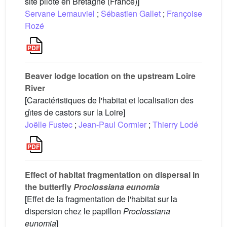
site pilote en Bretagne (France)]
Servane Lemauviel
;
Sébastien Gallet
;
Françoise
Rozé
Beaver lodge location on the upstream Loire
River
[Caractéristiques de l'habitat et localisation des
gı̂tes de castors sur la Loire]
Joëlle Fustec
;
Jean-Paul Cormier
;
Thierry Lodé
Effect of habitat fragmentation on dispersal in
the butterfly
Proclossiana eunomia
[Effet de la fragmentation de l'habitat sur la
dispersion chez le papillon
Proclossiana
eunomia
]