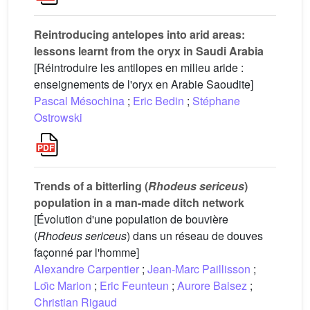
Reintroducing antelopes into arid areas:
lessons learnt from the oryx in Saudi Arabia
[Réintroduire les antilopes en milieu aride :
enseignements de l'oryx en Arabie Saoudite]
Pascal Mésochina
;
Eric Bedin
;
Stéphane
Ostrowski
Trends of a bitterling (
Rhodeus sericeus
)
population in a man-made ditch network
[Évolution d'une population de bouvière
(
Rhodeus sericeus
) dans un réseau de douves
façonné par l'homme]
Alexandre Carpentier
;
Jean-Marc Paillisson
;
Loı̈c Marion
;
Eric Feunteun
;
Aurore Baisez
;
Christian Rigaud