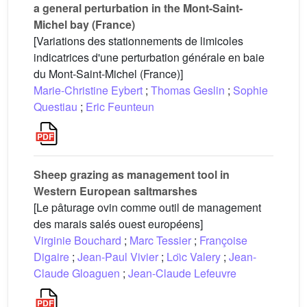
a general perturbation in the Mont-Saint-
Michel bay (France)
[Variations des stationnements de limicoles
indicatrices d'une perturbation générale en baie
du Mont-Saint-Michel (France)]
Marie-Christine Eybert
;
Thomas Geslin
;
Sophie
Questiau
;
Eric Feunteun
Sheep grazing as management tool in
Western European saltmarshes
[Le pâturage ovin comme outil de management
des marais salés ouest européens]
Virginie Bouchard
;
Marc Tessier
;
Françoise
Digaire
;
Jean-Paul Vivier
;
Loı̈c Valery
;
Jean-
Claude Gloaguen
;
Jean-Claude Lefeuvre