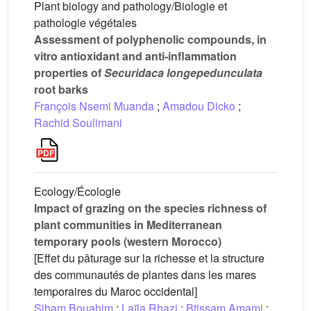
Plant biology and pathology/Biologie et
pathologie végétales
Assessment of polyphenolic compounds, in
vitro antioxidant and anti-inflammation
properties of
Securidaca longepedunculata
root barks
François Nsemi Muanda
;
Amadou Dicko
;
Rachid Soulimani
Ecology/Écologie
Impact of grazing on the species richness of
plant communities in Mediterranean
temporary pools (western Morocco)
[Effet du pâturage sur la richesse et la structure
des communautés de plantes dans les mares
temporaires du Maroc occidental]
Siham Bouahim
;
Laïla Rhazi
;
Btissam Amami
;