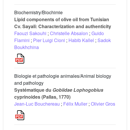
Biochemistry/Biochimie
Lipid components of olive oil from Tunisian
Cv. Sayali: Characterization and authenticity
Faouzi Sakouhi
;
Christelle Absalon
;
Guido
Flamini
;
Pier Luigi Cioni
;
Habib Kallel
;
Sadok
Boukhchina
Biologie et pathologie animales/Animal biology
and pathology
Systématique du
Gobiidae Lophogobius
cyprinoides (Pallas, 1770)
Jean-Luc Bouchereau
;
Félix Muller
;
Olivier Gros