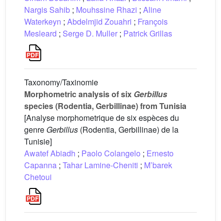
Nargis Sahib
;
Mouhssine Rhazi
;
Aline
Waterkeyn
;
Abdelmjid Zouahri
;
François
Mesleard
;
Serge D. Muller
;
Patrick Grillas
Taxonomy/Taxinomie
Morphometric analysis of six
Gerbillus
species (Rodentia, Gerbillinae) from Tunisia
[Analyse morphometrique de six espèces du
genre
Gerbillus
(Rodentia, Gerbillinae) de la
Tunisie]
Awatef Abiadh
;
Paolo Colangelo
;
Ernesto
Capanna
;
Tahar Lamine-Cheniti
;
M’barek
Chetoui