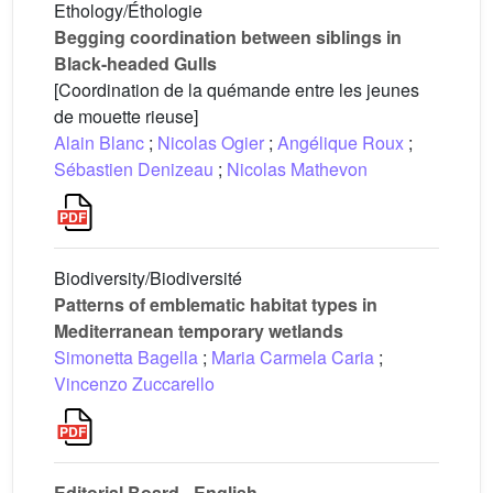
Ethology/Éthologie
Begging coordination between siblings in
Black-headed Gulls
[Coordination de la quémande entre les jeunes
de mouette rieuse]
Alain Blanc
;
Nicolas Ogier
;
Angélique Roux
;
Sébastien Denizeau
;
Nicolas Mathevon
Biodiversity/Biodiversité
Patterns of emblematic habitat types in
Mediterranean temporary wetlands
Simonetta Bagella
;
Maria Carmela Caria
;
Vincenzo Zuccarello
Editorial Board - English