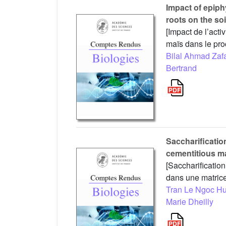
Impact of epiph
roots on the so
[Impact de l’act
maïs dans le pro
Bilal Ahmad Zaf
Bertrand
Saccharificatio
cementitious ma
[Saccharificatio
dans une matrice
Tran Le Ngoc H
Marie Dheilly