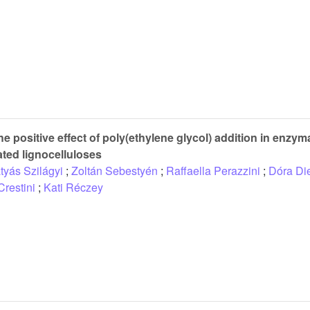
e positive effect of poly(ethylene glycol) addition in enzym
ated lignocelluloses
tyás Szilágyi
;
Zoltán Sebestyén
;
Raffaella Perazzini
;
Dóra Di
Crestini
;
Kati Réczey