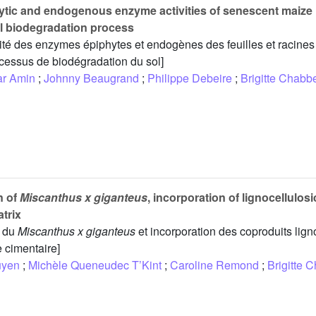
ytic and endogenous enzyme activities of senescent maize
il biodegradation process
ivité des enzymes épiphytes et endogènes des feuilles et racine
cessus de biodégradation du sol]
ar Amin
;
Johnny Beaugrand
;
Philippe Debeire
;
Brigitte Chabbe
n of
Miscanthus x giganteus
, incorporation of lignocellulos
trix
n du
Miscanthus x giganteus
et incorporation des coproduits lign
 cimentaire]
uyen
;
Michèle Queneudec T’Kint
;
Caroline Remond
;
Brigitte 