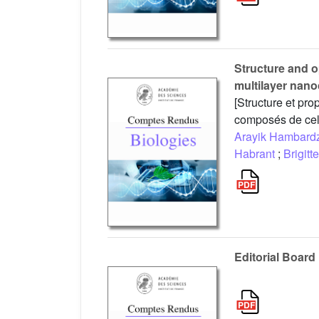
Structure and op
multilayer nan
[Structure et pro
composés de cell
Arayik Hambar
Habrant
;
Brigitt
Editorial Board