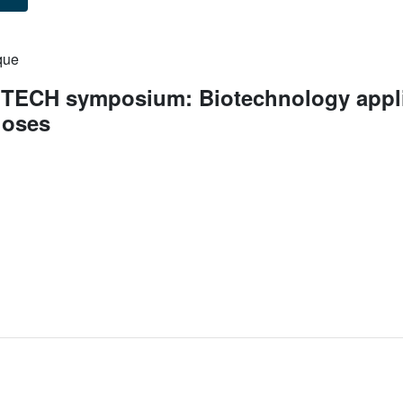
que
ECH symposium: Biotechnology appli
loses