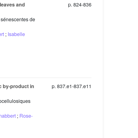
 leaves and
p. 824-836
s sénescentes de
rt
;
Isabelle
ic by-product in
p. 837.e1-837.e11
ocellulosiques
Chabbert
;
Rose-