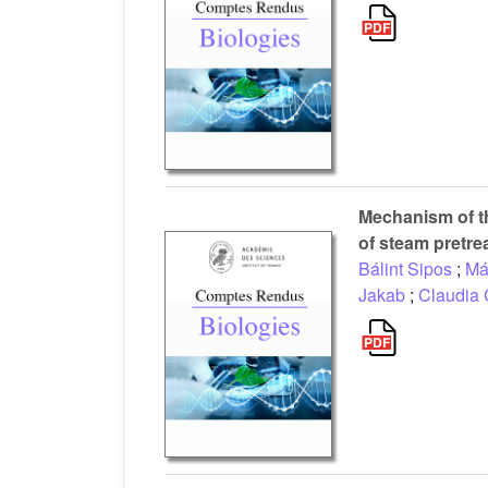
Mechanism of th
of steam pretre
Bálint Sipos
;
Má
Jakab
;
Claudia 