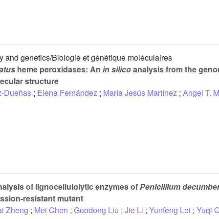
y and genetics/Biologie et génétique moléculaires
atus
heme peroxidases: An
in silico
analysis from the gen
ecular structure
iz-Dueñas
;
Elena Fernández
;
María Jesús Martínez
;
Angel T. M
nalysis of lignocellulolytic enzymes of
Penicillium decumbe
ession-resistant mutant
ai Zheng
;
Mei Chen
;
Guodong Liu
;
Jie Li
;
Yunfeng Lei
;
Yuqi Q