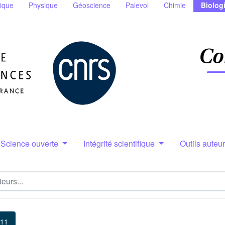
ique
Physique
Géoscience
Palevol
Chimie
Biolog
Science ouverte
Intégrité scientifique
Outils auteu
 11