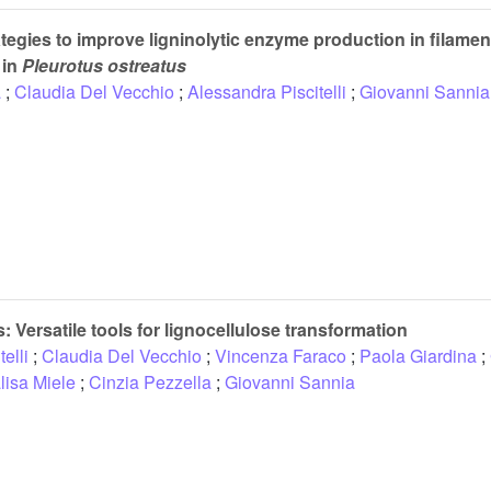
tegies to improve ligninolytic enzyme production in filamen
 in
Pleurotus ostreatus
a
;
Claudia Del Vecchio
;
Alessandra Piscitelli
;
Giovanni Sannia
 Versatile tools for lignocellulose transformation
elli
;
Claudia Del Vecchio
;
Vincenza Faraco
;
Paola Giardina
;
lisa Miele
;
Cinzia Pezzella
;
Giovanni Sannia