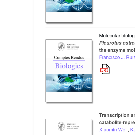
Molecular biolog
Pleurotus ostre
the enzyme mol
Francisco J. Ru
Transcription a
catabolite-repr
Xiaomin Wei
;
K