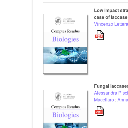
Low impact stra
case of laccase
Vincenzo Letter
Fungal laccases:
Alessandra Piscit
Macellaro
;
Anna