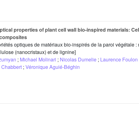
tical properties of plant cell wall bio-inspired materials: Ce
ocomposites
priétés optiques de matériaux bio-inspirés de la paroi végétale :
ulose (nanocristaux) et de lignine]
dzumyan
;
Michael Molinari
;
Nicolas Dumelie
;
Laurence Foulon
e Chabbert
;
Véronique Aguié-Béghin