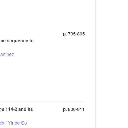
p. 795-805
ome sequence to
artínez
ns
114-2 and its
p. 806-811
in
;
Yinbo Qu