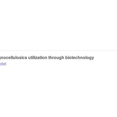
ignocellulosics utilization through biotechnology
udet