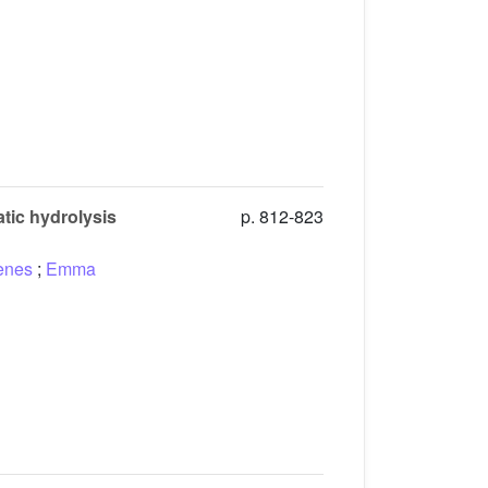
atic hydrolysis
p. 812-823
enes
;
Emma