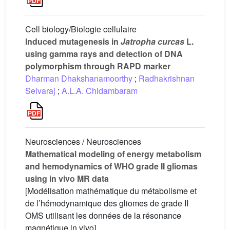
Cell biology/Biologie cellulaire
Induced mutagenesis in
Jatropha curcas
L.
using gamma rays and detection of DNA
polymorphism through RAPD marker
Dharman Dhakshanamoorthy
;
Radhakrishnan
Selvaraj
;
A.L.A. Chidambaram
Neurosciences / Neurosciences
Mathematical modeling of energy metabolism
and hemodynamics of WHO grade II gliomas
using in vivo MR data
[Modélisation mathématique du métabolisme et
de l’hémodynamique des gliomes de grade II
OMS utilisant les données de la résonance
magnétique in vivo]