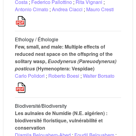
Costa
;
Federico Pallottino
;
Rita Vignani
;
Antonio Cimato
;
Andrea Ciacci
;
Mauro Cresti
Ethology / Éthologie
Few, small, and male: Multiple effects of
reduced nest space on the offspring of the
solitary wasp,
Euodynerus (Pareuodynerus)
posticus
(Hymenoptera: Vespidae)
Carlo Polidori
;
Roberto Boesi
;
Walter Borsato
Biodiversité/Biodiversity
Les aulnaies de Numidie (N.E. algérien) :
biodiversité floristique, vulnérabilité et
conservation
Djamila Belouahem-Abed
;
Foudil Belouahem
;