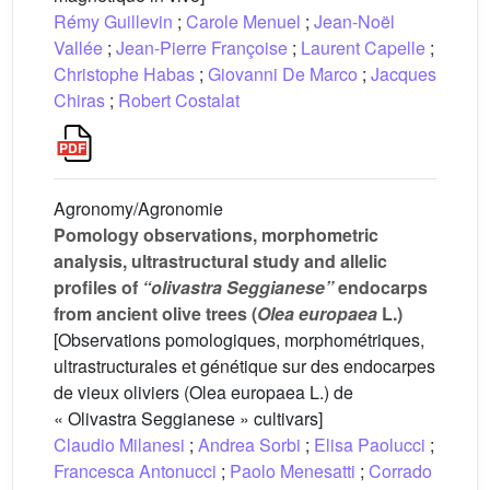
Rémy Guillevin
;
Carole Menuel
;
Jean-Noël
Vallée
;
Jean-Pierre Françoise
;
Laurent Capelle
;
Christophe Habas
;
Giovanni De Marco
;
Jacques
Chiras
;
Robert Costalat
Agronomy/Agronomie
Pomology observations, morphometric
analysis, ultrastructural study and allelic
profiles of
“olivastra Seggianese”
endocarps
from ancient olive trees (
Olea europaea
L.)
[Observations pomologiques, morphométriques,
ultrastructurales et génétique sur des endocarpes
de vieux oliviers (Olea europaea L.) de
« Olivastra Seggianese » cultivars]
Claudio Milanesi
;
Andrea Sorbi
;
Elisa Paolucci
;
Francesca Antonucci
;
Paolo Menesatti
;
Corrado