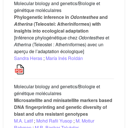
Molecular biology and genetics/Biologie et
génétique moléculaires
Phylogenetic inference in
Odontesthes
and
Atherina
(Teleostei: Atheriniformes) with
insights into ecological adaptation
[Inférence phylogénétique chez
Odontesthes
et
Atherina
(Teleostei : Atheriniformes) avec un
aperçu de l’adaptation écologique]
Sandra Heras
;
María Inés Roldán
Molecular biology and genetics/Biologie et
génétique moléculaires
Microsatellite and minisatellite markers based
DNA fingerprinting and genetic diversity of
blast and ufra resistant genotypes
M.A. Latif
;
Mohd Rafii Yusop
;
M. Motiur
Rahman
;
M.R. Bashar Talukdar