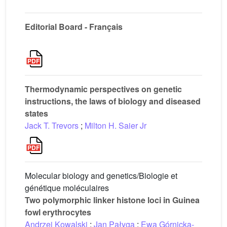
Editorial Board - Français
Thermodynamic perspectives on genetic
instructions, the laws of biology and diseased
states
Jack T. Trevors
;
Milton H. Saier Jr
Molecular biology and genetics/Biologie et
génétique moléculaires
Two polymorphic linker histone loci in Guinea
fowl erythrocytes
Andrzej Kowalski
;
Jan Pałyga
;
Ewa Górnicka-