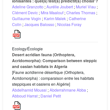
ionisantes : quel(s) test(s) prédictif(s) choisir ?
Adeline Granzotto
;
Aurélie Joubert
;
Muriel Viau
;
Clément Devic
;
Mira Maalouf
;
Charles Thomas
;
Guillaume Vogin
;
Karim Malek
;
Catherine
Colin
;
Jacques Balosso
;
Nicolas Foray
Ecology/Écologie
Desert acridian fauna (Orthoptera,
Acridomorpha): Comparison between steppic
and oasian habitats in Algeria
[Faune acridienne désertique (Orthoptera,
Acridomorpha) : comparaison entre les habitats
steppiques et oasiens en Algérie]
Abdelhamid Moussi
;
Abderrahmane Abba
;
Abboud Harrat
;
Daniel Petit