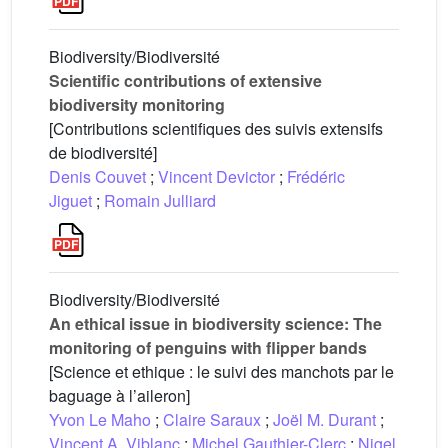
Biodiversity/Biodiversité
Scientific contributions of extensive
biodiversity monitoring
[Contributions scientifiques des suivis extensifs
de biodiversité]
Denis Couvet
;
Vincent Devictor
;
Frédéric
Jiguet
;
Romain Julliard
Biodiversity/Biodiversité
An ethical issue in biodiversity science: The
monitoring of penguins with flipper bands
[Science et ethique : le suivi des manchots par le
baguage à l’aileron]
Yvon Le Maho
;
Claire Saraux
;
Joël M. Durant
;
Vincent A. Viblanc
;
Michel Gauthier-Clerc
;
Nigel