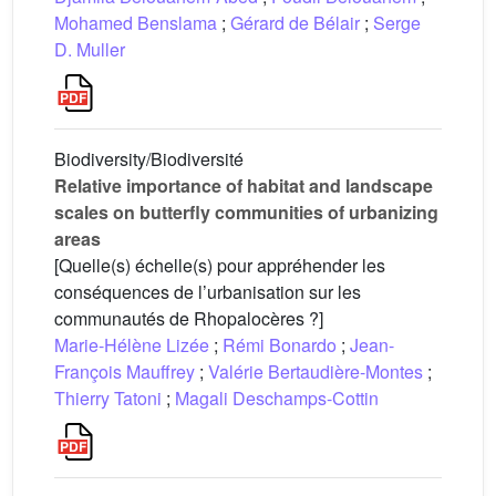
Mohamed Benslama
;
Gérard de Bélair
;
Serge
D. Muller
Biodiversity/Biodiversité
Relative importance of habitat and landscape
scales on butterfly communities of urbanizing
areas
[Quelle(s) échelle(s) pour appréhender les
conséquences de l’urbanisation sur les
communautés de Rhopalocères ?]
Marie-Hélène Lizée
;
Rémi Bonardo
;
Jean-
François Mauffrey
;
Valérie Bertaudière-Montes
;
Thierry Tatoni
;
Magali Deschamps-Cottin