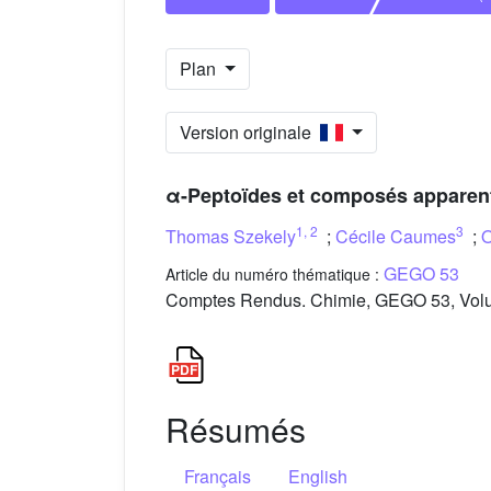
Plan
Version originale
α-Peptoïdes et composés apparenté
1
,
2
3
Thomas Szekely
;
Cécile Caumes
;
O
GEGO 53
Article du numéro thématique :
Comptes Rendus. Chimie, GEGO 53, Volum
Résumés
Français
English