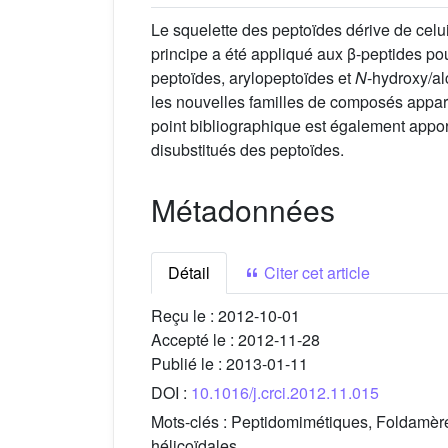
Le squelette des peptoïdes dérive de cel
principe a été appliqué aux β-peptides po
peptoïdes, arylopeptoïdes et
N
-hydroxy/al
les nouvelles familles de composés appare
point bibliographique est également appo
disubstitués des peptoïdes.
Métadonnées
Détail
Citer cet article
Reçu le :
2012-10-01
Accepté le :
2012-11-28
Publié le :
2013-01-11
DOI :
10.1016/j.crci.2012.11.015
Mots-clés :
Peptidomimétiques, Foldamères
hélicoïdales