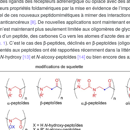
ïdes ligands des récepteurs adrénergique ou opiacé avec des af
 leurs propriétés foldamériques par la mise en évidence de l’imp
ntiel de ces nouveaux peptidomimétiques à mimer des interacti
t anticancéreux
[8]
. De nouvelles applications sont maintenant 
s n’est maintenant plus seulement limitée aux oligomères de gly
es d’un peptide, des carbones Cα vers les atomes d’azote des am
. 1
). C’est le cas des β-peptides, déclinés en β-peptoïdes (oli
ntés aux peptoïdes ont été rapportées récemment dans la littéra
s
N
-hydroxy
[13]
et
N
-alcoxy-peptoïdes
[14]
ou bien encore des 