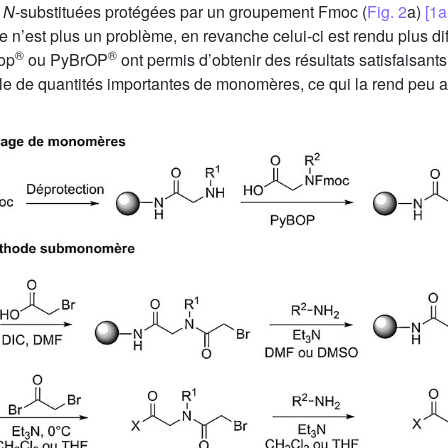
s
N
-substituées protégées par un groupement Fmoc (
Fig. 2
a)
[1a
e n’est plus un problème, en revanche celui-ci est rendu plus di
®
®
Bop
ou PyBrOP
ont permis d’obtenir des résultats satisfaisan
le de quantités importantes de monomères, ce qui la rend peu a