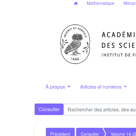
Mathématique
Mécan
À propos
Articles et numéros
Consulter
Précédent
Consulter
Volume 16 (