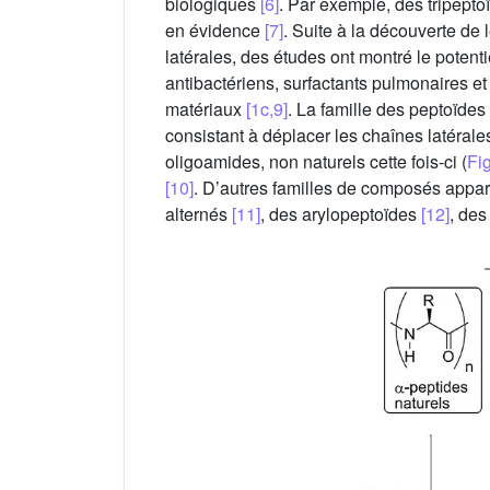
biologiques
[6]
. Par exemple, des tripepto
en évidence
[7]
. Suite à la découverte de
latérales, des études ont montré le pote
antibactériens, surfactants pulmonaires e
matériaux
[1c,9]
. La famille des peptoïde
consistant à déplacer les chaînes latéral
oligoamides, non naturels cette fois-ci (
Fig
[10]
. D’autres familles de composés appare
alternés
[11]
, des arylopeptoïdes
[12]
, de