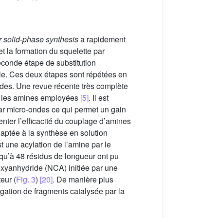
solid-phase synthesis
a rapidement
t la formation du squelette par
seconde étape de substitution
ale. Ces deux étapes sont répétées en
oïdes. Une revue récente très complète
et les amines employées
[5]
. Il est
ar micro-ondes ce qui permet un gain
nter l’efficacité du couplage d’amines
ptée à la synthèse en solution
t une acylation de l’amine par le
qu’à 48 résidus de longueur ont pu
xyanhydride (NCA) initiée par une
eur (
Fig. 3
)
[20]
. De manière plus
igation de fragments catalysée par la