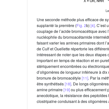
Le
Une seconde méthode plus efficace de s
supplanté la première (
Fig. 2
b)
[4]
. C’est 
couplage de l’acide bromoacétique avec l
nucléophile du bromoacétamide intermédiai
faisant varier les amines primaires dont l
de Culf et Ouellette répertorie les diff
intéressant de noter que les deux étapes
important en temps de réaction et en pure
stériquement encombrées ou électronique
d’oligomères de longueur inférieure à dix 
bromure de bromoacétyle
[11]
. Par la mé
être synthétisés
[18]
. De longs oligomères
amine primaire
[19]
ou plus efficacement p
anecdotique, la résistance des peptoïdes 
clostripaïne conduisant à des oligomères