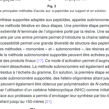
Fig. 2
s principales méthodes d’accès aux α-peptoïdes sur support et en solution.
ynthèse supportée adaptée aux peptoïdes, appelée
submonomer 
une méthode itérative en deux étapes. Une première étape perme
’extrémité
N
-terminale de l’oligomère porté par la résine. Une 
re par une amine primaire permet d’introduire la chaîne latér
’accessibilité permet une grande diversité de structure des pept
érentes méthodes « monomère » et « submonomère », les résines 
 de la méthode submonomère supportée peuvent être activées p
té des produits finaux
[17]
. Ce mode d’activation permet d’augme
ment désactivées. La méthode submonomère est également ada
résidus à l’échelle du gramme. En solution, la première étape es
thode submonomère supportée, des hétéro-oligomères allant jus
 peuvent également être obtenus par polymérisation de
N
-carbo
ar l’utilisation d’un carbène hétérocyclique (NHC) comme initiat
face aux protéases a permis d’envisager leur synthèse par bio-l
 allant jusqu’au 150-mères
[21]
.