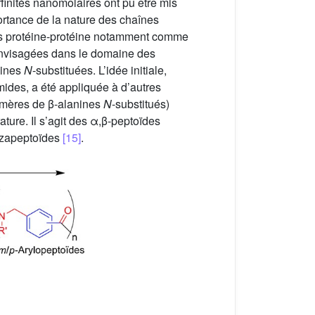
finités nanomolaires ont pu être mis
ortance de la nature des chaînes
ons protéine-protéine notamment comme
envisagées dans le domaine des
cines
N
-substituées. L’idée initiale,
ides, a été appliquée à d’autres
gomères de β-alanines
N
-substitués)
ture. Il s’agit des α,β-peptoïdes
azapeptoïdes
[15]
.