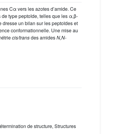
ones Cα vers les azotes d’amide. Ce
de type peptoïde, telles que les α,β-
e dresse un bilan sur les peptoïdes et
érence conformationnelle. Une mise au
métrie
cis/trans
des amides
N,N
-
ermination de structure, Structures