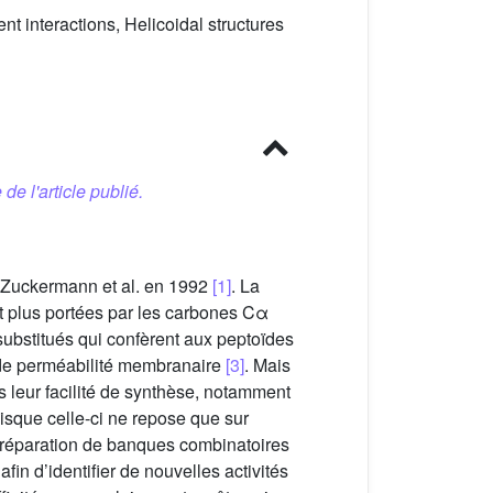
t interactions, Helicoidal structures
 de l'article publié.
r Zuckermann et al. en 1992
[1]
. La
ont plus portées par les carbones Cα
substitués qui confèrent aux peptoïdes
e perméabilité membranaire
[3]
. Mais
 leur facilité de synthèse, notamment
uisque celle-ci ne repose que sur
a préparation de banques combinatoires
n d’identifier de nouvelles activités