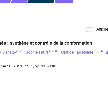
Affich
s : synthèse et contrôle de la conformation
1
,
2
1
,
2
1
,
2
livier Roy
;
Sophie Faure
;
Claude Taillefumier
e 16 (2013) no. 4, pp. 318-330