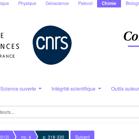
ique
Physique
Géoscience
Palevol
Chimie
Biolog
Science ouverte
Intégrité scientifique
Outils auteu
2013)
no. 4
p. 318-330
Suivant