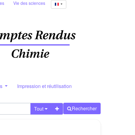
ies
Vie des sciences
rs
Impression et réutilisation
Rechercher
Tout