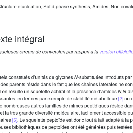
ructure elucidation, Solid-phase synthesis, Amides, Non covalen
xte intégral
 quelques erreurs de conversion par rapport à la
version officielle
iels constitués d’unités de glycines
N
-substituées introduits pa
tides parents réside dans le fait que les chaînes latérales ne s
l en résulte un squelette achiral et la présence d’amides
N,N
-di
ssantes, en termes par exemple de stabilité métabolique
[2]
ou d
de nombreuses autres familles de mimes peptidiques réside dans
 et la très grande diversité moléculaire, facilement accessible p
maires
[5]
. Le squelette peptoïde est donc tout à fait adapté à l
es bibliothèques de peptoïdes ont été générées puis testées afi