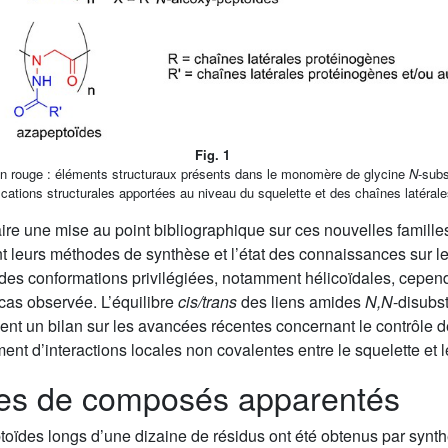
Fig. 1
En rouge : éléments structuraux présents dans le monomère de glycine
N
-subs
ications structurales apportées au niveau du squelette et des chaînes latérale
 faire une mise au point bibliographique sur ces nouvelles fami
 leurs méthodes de synthèse et l’état des connaissances sur le
des conformations privilégiées, notamment hélicoïdales, cepen
 cas observée. L’équilibre
cis/trans
des liens amides
N,N
-disubst
ent un bilan sur les avancées récentes concernant le contrôle 
nt d’interactions locales non covalentes entre le squelette et l
lles de composés apparentés
ptoïdes longs d’une dizaine de résidus ont été obtenus par synt