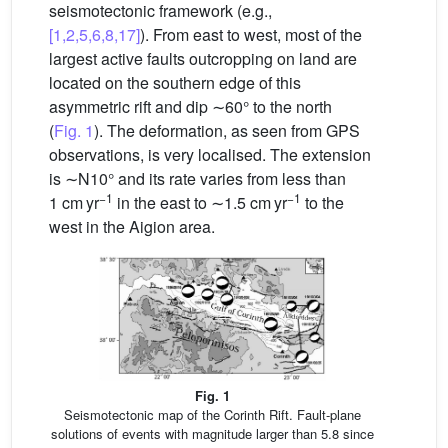
seismotectonic framework (e.g.,
[1,2,5,6,8,17]
). From east to west, most of the
largest active faults outcropping on land are
located on the southern edge of this
asymmetric rift and dip ∼60° to the north
(
Fig. 1
). The deformation, as seen from GPS
observations, is very localised. The extension
is ∼N10° and its rate varies from less than
−1
−1
1 cm yr
in the east to ∼1.5 cm yr
to the
west in the Aigion area.
Fig. 1
Seismotectonic map of the Corinth Rift. Fault-plane
solutions of events with magnitude larger than 5.8 since