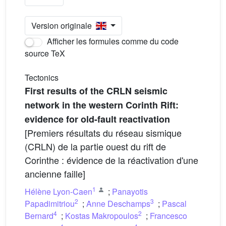
Version originale
Afficher les formules comme du code
source TeX
Tectonics
First results of the CRLN seismic
network in the western Corinth Rift:
evidence for old-fault reactivation
[Premiers résultats du réseau sismique
(CRLN) de la partie ouest du rift de
Corinthe : évidence de la réactivation d'une
ancienne faille]
1
Hélène Lyon-Caen
;
Panayotis
2
3
Papadimitriou
;
Anne Deschamps
;
Pascal
4
2
Bernard
;
Kostas Makropoulos
;
Francesco