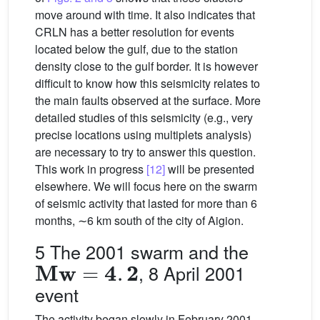
move around with time. It also indicates that
CRLN has a better resolution for events
located below the gulf, due to the station
density close to the gulf border. It is however
difficult to know how this seismicity relates to
the main faults observed at the surface. More
detailed studies of this seismicity (e.g., very
precise locations using multiplets analysis)
are necessary to try to answer this question.
This work in progress
[12]
will be presented
elsewhere. We will focus here on the swarm
of seismic activity that lasted for more than 6
months, ∼6 km south of the city of Aigion.
5 The 2001 swarm and the
𝐌𝐰
=
4
.
2
, 8 April 2001
event
The activity began slowly in February 2001,