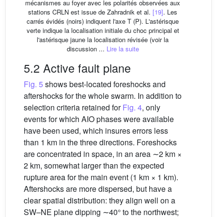
mécanismes au foyer avec les polarités observées aux
stations CRLN est issue de Zahradnik et al.
[19]
. Les
carrés évidés (noirs) indiquent l'axe T (P). L'astérisque
verte indique la localisation initiale du choc principal et
l'astérisque jaune la localisation révisée (voir la
discussion ...
Lire la suite
5.2 Active fault plane
Fig. 5
shows best-located foreshocks and
aftershocks for the whole swarm. In addition to
selection criteria retained for
Fig. 4
, only
events for which AIO phases were available
have been used, which insures errors less
than 1 km in the three directions. Foreshocks
are concentrated in space, in an area ∼2 km ×
2 km, somewhat larger than the expected
rupture area for the main event (1 km × 1 km).
Aftershocks are more dispersed, but have a
clear spatial distribution: they align well on a
SW–NE plane dipping ∼40° to the northwest;