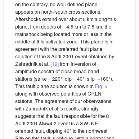
on the contrary, no well-defined plane
appears on north–south cross-sections.
Aftershocks extend over about 5 km along this
plane, from depths of ∼4.5 km to 7.5 km, the
mainshock being located more or less in the
middle of this activated zone. This plane is in
agreement with the preferred fault plane
solution of the 8 April 2001 event obtained by
Zahradnik et al.
[19]
from inversion of
amplitude spectra of close broad band
stations (strike = 220°, dip = 40°, slip=−160°).
This fault plane solution is shown in
Fig. 5
,
along with observed polarities of CRLN
stations. The agreement of our observations
with Zahradnik et al.'s results, strongly
suggests that the fault responsible for the 8
April 2001
Mw
=4.2 event is a SW–NE
oriented fault, dipping 40° to the northwest.
Slip on this fault is oblique, with a normal and