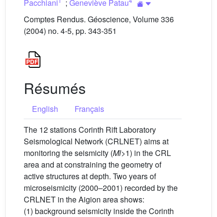
1
4
Pacchiani
;
Geneviève Patau
Comptes Rendus. Géoscience, Volume 336
(2004) no. 4-5, pp. 343-351
Résumés
English
Français
The 12 stations Corinth Rift Laboratory
Seismological Network (CRLNET) aims at
monitoring the seismicity (
Ml
>1) in the CRL
area and at constraining the geometry of
active structures at depth. Two years of
microseismicity (2000–2001) recorded by the
CRLNET in the Aigion area shows:
(1) background seismicity inside the Corinth