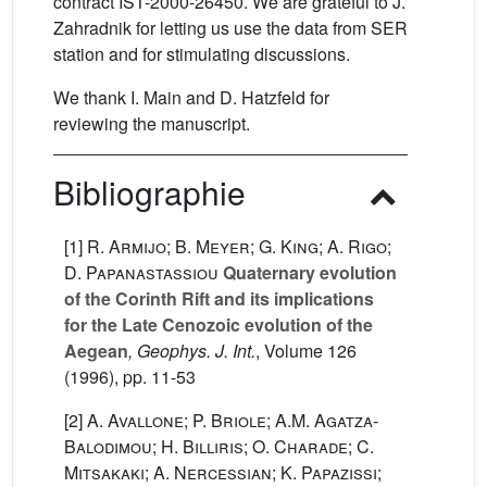
contract IST-2000-26450. We are grateful to J.
Zahradnik for letting us use the data from SER
station and for stimulating discussions.
We thank I. Main and D. Hatzfeld for
reviewing the manuscript.
Bibliographie
[1]
R. Armijo; B. Meyer; G. King; A. Rigo;
D. Papanastassiou
Quaternary evolution
of the Corinth Rift and its implications
for the Late Cenozoic evolution of the
Aegean
, Geophys. J. Int.
, Volume 126
(1996), pp. 11-53
[2]
A. Avallone; P. Briole; A.M. Agatza-
Balodimou; H. Billiris; O. Charade; C.
Mitsakaki; A. Nercessian; K. Papazissi;