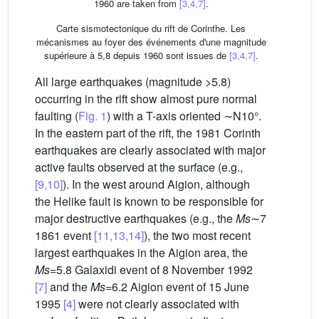
1960 are taken from
[3,4,7]
.
Carte sismotectonique du rift de Corinthe. Les
mécanismes au foyer des événements d'une magnitude
supérieure à 5,8 depuis 1960 sont issues de
[3,4,7]
.
All large earthquakes (magnitude >5.8)
occurring in the rift show almost pure normal
faulting (
Fig. 1
) with a T-axis oriented ∼N10°.
In the eastern part of the rift, the 1981 Corinth
earthquakes are clearly associated with major
active faults observed at the surface (e.g.,
[9,10]
). In the west around Aigion, although
the Helike fault is known to be responsible for
major destructive earthquakes (e.g., the
Ms
∼7
1861 event
[11,13,14]
), the two most recent
largest earthquakes in the Aigion area, the
Ms
=5.8 Galaxidi event of 8 November 1992
[7]
and the
Ms
=6.2 Aigion event of 15 June
1995
[4]
were not clearly associated with