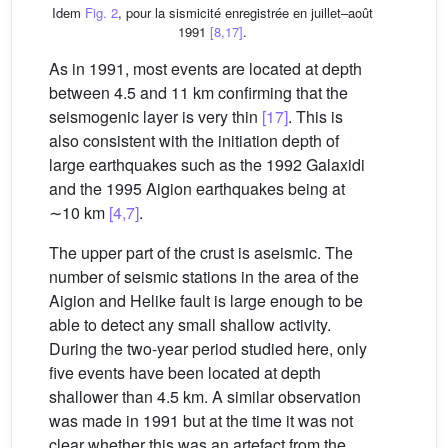
Idem
Fig. 2
, pour la sismicité enregistrée en juillet–août
1991
[8,17]
.
As in 1991, most events are located at depth
between 4.5 and 11 km confirming that the
seismogenic layer is very thin
[17]
. This is
also consistent with the initiation depth of
large earthquakes such as the 1992 Galaxidi
and the 1995 Aigion earthquakes being at
∼10 km
[4,7]
.
The upper part of the crust is aseismic. The
number of seismic stations in the area of the
Aigion and Helike fault is large enough to be
able to detect any small shallow activity.
During the two-year period studied here, only
five events have been located at depth
shallower than 4.5 km. A similar observation
was made in 1991 but at the time it was not
clear whether this was an artefact from the