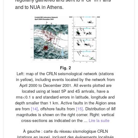
and to NUA in Athens.
Fig. 2
Left: map of the CRLN seismological network (stations
in yellow), including events located by the network from
April 2000 to December 2001. All events plotted are
located using at least 5P and 4S arrivals, have a
rms<0.1 s and standard errors in latitude, longitude and
depth smaller than 1 km. Active faults in the Aigion area
are from
[14]
, offshore faults from
[15]
. Distribution of
Ml
magnitudes is shown on the right corner. Right: vertical
cross-sections as indicated on the ...
Lire la suite
À gauche : carte du réseau sismologique CRLN
(stations en jaune), incluant des événements localisés