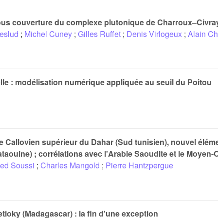
ous couverture du complexe plutonique de Charroux–Civray
Veslud
;
Michel Cuney
;
Gilles Ruffet
;
Denis Virlogeux
;
Alain Ch
ielle : modélisation numérique appliquée au seuil du Poitou
e Callovien supérieur du Dahar (Sud tunisien), nouvel éléme
ouine) ; corrélations avec l'Arabie Saoudite et le Moyen-O
ed Soussi
;
Charles Mangold
;
Pierre Hantzpergue
tioky (Madagascar) : la fin d'une exception