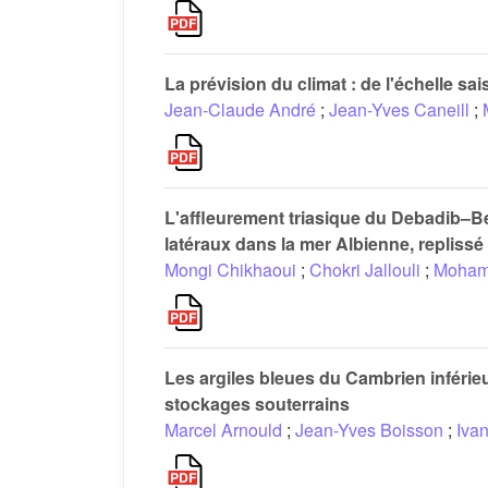
La prévision du climat : de l'échelle sa
Jean-Claude André
;
Jean-Yves Caneill
;
L'affleurement triasique du Debadib–B
latéraux dans la mer Albienne, repliss
Mongi Chikhaoui
;
Chokri Jallouli
;
Mohame
Les argiles bleues du Cambrien inférieu
stockages souterrains
Marcel Arnould
;
Jean-Yves Boisson
;
Ivan