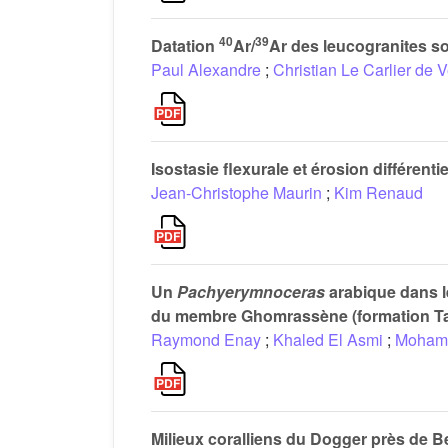
40
39
Datation
Ar/
Ar des leucogranites s
Paul Alexandre
;
Christian Le Carlier de 
Isostasie flexurale et érosion différent
Jean-Christophe Maurin
;
Kim Renaud
Un
Pachyerymnoceras
arabique dans l
du membre Ghomrassène (formation Tata
Raymond Enay
;
Khaled El Asmi
;
Moham
Milieux coralliens du Dogger près de Be