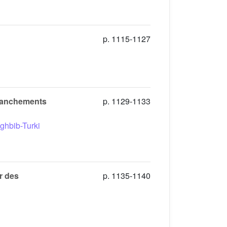
p. 1115-1127
épanchements
p. 1129-1133
ghbib-Turki
r des
p. 1135-1140