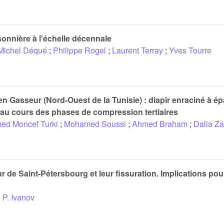
isonnière à l'échelle décennale
Michel Déqué
;
Philippe Rogel
;
Laurent Terray
;
Yves Tourre
en Gasseur (Nord-Ouest de la Tunisie) : diapir enraciné à 
é au cours des phases de compression tertiaires
d Moncef Turki
;
Mohamed Soussi
;
Ahmed Braham
;
Dalia Za
r de Saint-Pétersbourg et leur fissuration. Implications pou
 P. Ivanov