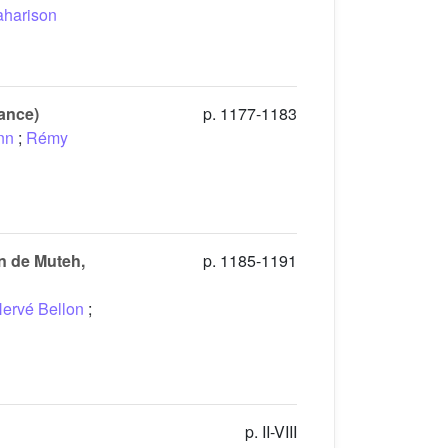
aharison
rance)
p. 1177-1183
nn
;
Rémy
n de Muteh,
p. 1185-1191
ervé Bellon
;
p. II-VIII