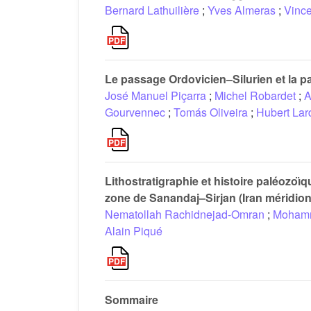
Bernard Lathuilière
;
Yves Almeras
;
Vince
Le passage Ordovicien–Silurien et la pa
José Manuel Piçarra
;
Michel Robardet
;
A
Gourvennec
;
Tomás Oliveira
;
Hubert Lar
Lithostratigraphie et histoire paléozo
zone de Sanandaj–Sirjan (Iran méridion
Nematollah Rachidnejad-Omran
;
Moham
Alain Piqué
Sommaire