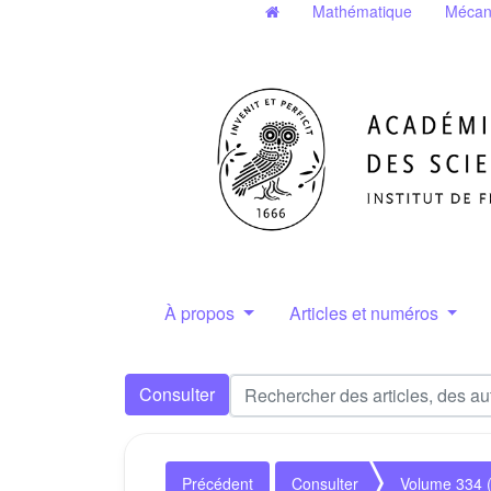
Mathématique
Mécan
À propos
Articles et numéros
Consulter
Précédent
Consulter
Volume 334 