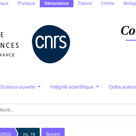
ique
Physique
Géoscience
Palevol
Chimie
Biolog
Science ouverte
Intégrité scientifique
Outils auteu
(2002)
no. 16
Suivant