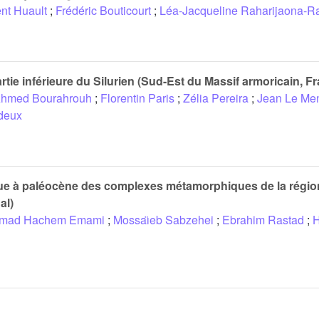
nt Huault
;
Frédéric Bouticourt
;
Léa-Jacqueline Raharijaona-R
rtie inférieure du Silurien (Sud-Est du Massif armoricain, F
hmed Bourahrouh
;
Florentin Paris
;
Zélia Pereira
;
Jean Le Me
deux
ı̈que à paléocène des complexes métamorphiques de la régio
al)
mad Hachem Emami
;
Mossaı̈eb Sabzehei
;
Ebrahim Rastad
;
H