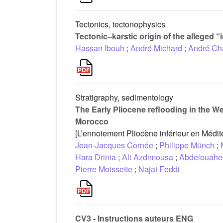
Tectonics, tectonophysics
Tectonic–karstic origin of the alleged “i
Hassan Ibouh
;
André Michard
;
André Cha
Stratigraphy, sedimentology
The Early Pliocene reflooding in the Wes
Morocco
[L’ennoiement Pliocène inférieur en Médit
Jean-Jacques Cornée
;
Philippe Münch
;
Hara Drinia
;
Ali Azdimousa
;
Abdelouahe
Pierre Moissette
;
Najat Feddi
CV3 - Instructions auteurs ENG