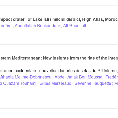
mpact crater” of Lake Isli (Imilchil district, High Atlas, Moro
rrière
;
Abdelfattah Benkaddour
;
Ali Rhoujjati
tern Mediterranean: New insights from the rias of the Intern
erranée occidentale : nouvelles données des rias du Rif interne
Mihaela Melinte-Dobrinescu
;
Abdelkhalak Ben Moussa
;
Frédér
d Ouazani Touhami
;
Gilles Merzeraud
;
Séverine Fauquette
;
M