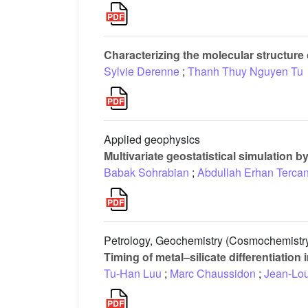
Characterizing the molecular structure 
Sylvie Derenne
;
Thanh Thuy Nguyen Tu
Applied geophysics
Multivariate geostatistical simulation b
Babak Sohrabian
;
Abdullah Erhan Terca
Petrology, Geochemistry (Cosmochemistr
Timing of metal–silicate differentiation 
Tu-Han Luu
;
Marc Chaussidon
;
Jean-Lou