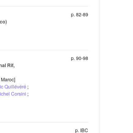
p. 82-89
cco)
p. 90-98
al Rif,
, Maroc]
ic Quillévéré
;
ichel Corsini
;
p. IBC