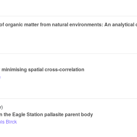
of organic matter from natural environments: An analytical
y minimising spatial cross-correlation
n
y)
in the Eagle Station pallasite parent body
is Birck