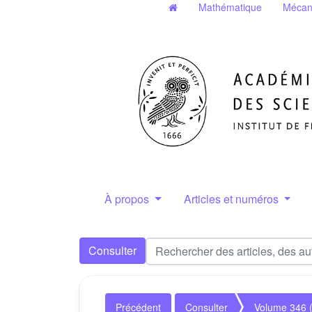
Mathématique
Mécan
À propos
Articles et numéros
Consulter
Précédent
Consulter
Volume 346 