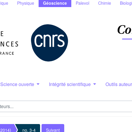
ique
Physique
Géoscience
Palevol
Chimie
Biolog
Science ouverte
Intégrité scientifique
Outils auteu
(2014)
no. 3-4
Suivant