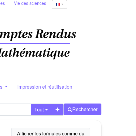
ies
Vie des sciences
rs
Impression et réutilisation
Rechercher
Tout