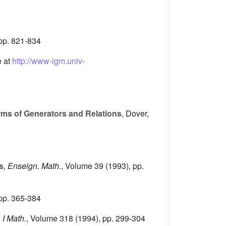
pp. 821-834
e at
http://www-igm.univ-
rms of Generators and Relations
, Dover,
s
, Enseign. Math.
, Volume 39
(1993), pp.
pp. 365-384
 I Math.
, Volume 318
(1994), pp. 299-304