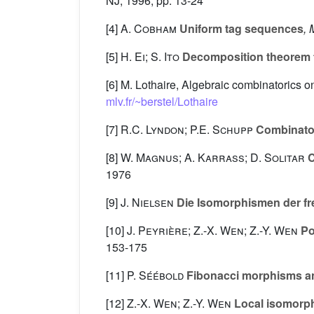
NJ, 1996, pp. 13-24
[4]
A. Cobham
Uniform tag sequences
,
[5]
H. Ei; S. Ito
Decomposition theorem fo
[6] M. Lothaire, Algebraic combinatorics 
mlv.fr/~berstel/Lothaire
[7]
R.C. Lyndon; P.E. Schupp
Combinator
[8]
W. Magnus; A. Karrass; D. Solitar
C
1976
[9]
J. Nielsen
Die Isomorphismen der fr
[10]
J. Peyrière; Z.-X. Wen; Z.-Y. Wen
Po
153-175
[11]
P. Séébold
Fibonacci morphisms a
[12]
Z.-X. Wen; Z.-Y. Wen
Local isomorphi