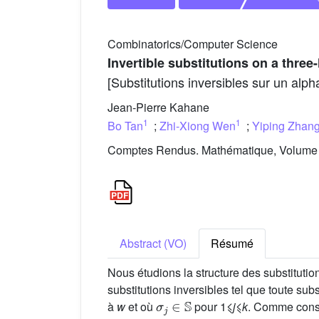
Combinatorics/Computer Science
Invertible substitutions on a three-
[Substitutions inversibles sur un alpha
Jean-Pierre Kahane
1
1
Bo Tan
;
Zhi-Xiong Wen
;
Yiping Zhan
Comptes Rendus. Mathématique, Volume 3
Abstract (VO)
Résumé
Nous étudions la structure des substitution
substitutions inversibles tel que toute sub
σ
j
∈
𝕊
à
w
et où
pour 1⩽
j
⩽
k
. Comme con