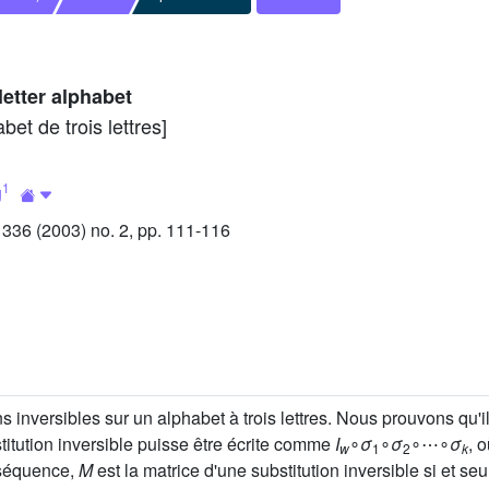
letter alphabet
bet de trois lettres]
1
g
36 (2003) no. 2, pp. 111-116
s inversibles sur un alphabet à trois lettres. Nous prouvons qu'i
stitution inversible puisse être écrite comme
I
∘
σ
∘
σ
∘⋯∘
σ
, 
w
1
2
k
séquence,
M
est la matrice d'une substitution inversible si et seu