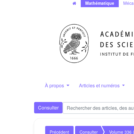
Mathématique
Méca
À propos
Articles et numéros
Consulter
Précédent
Consulter
Volume 336 