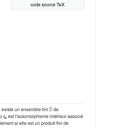
𝕊
l existe un ensemble fini
de
où
I
est l'automorphisme intérieur associé
w
lement si elle est un produit fini de