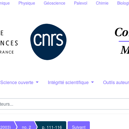
nique
Physique
Géoscience
Palevol
Chimie
Biolog
Science ouverte
Intégrité scientifique
Outils auteu
(2003)
no. 2
p. 111-116
Suivant