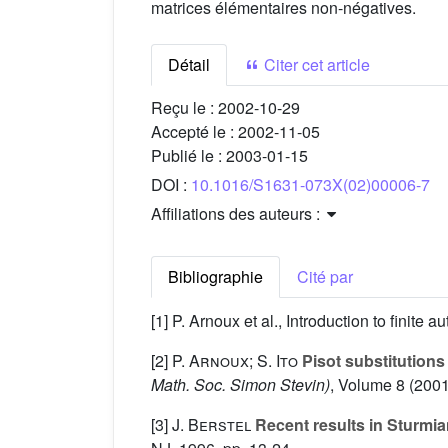
matrices élémentaires non-négatives.
Détail
Citer cet article
Reçu le :
2002-10-29
Accepté le :
2002-11-05
Publié le :
2003-01-15
DOI :
10.1016/S1631-073X(02)00006-7
Affiliations des auteurs :
Bibliographie
Cité par
[1] P. Arnoux et al., Introduction to finit
[2]
P. Arnoux; S. Ito
Pisot substitutions
Math. Soc. Simon Stevin)
, Volume 8
(2001
[3]
J. Berstel
Recent results in Sturmi