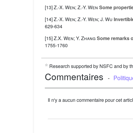
[13]
Z.-X. Wen; Z.-Y. Wen
Some properties
[14]
Z.-X. Wen; Z.-Y. Wen; J. Wu
Invertib
629-634
[15]
Z.X. Wen; Y. Zhang
Some remarks on 
1755-1760
☆
Research supported by NSFC and by the 
Commentaires
-
Politiq
Il n'y a aucun commentaire pour cet artic