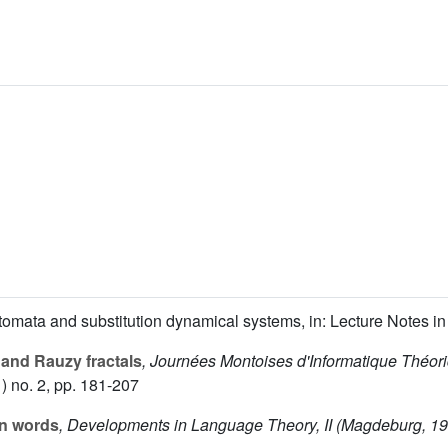
e automata and substitution dynamical systems, in: Lecture Notes i
 and Rauzy fractals
, Journées Montoises d'Informatique Théori
) no. 2, pp. 181-207
an words
, Developments in Language Theory, II (Magdeburg, 1