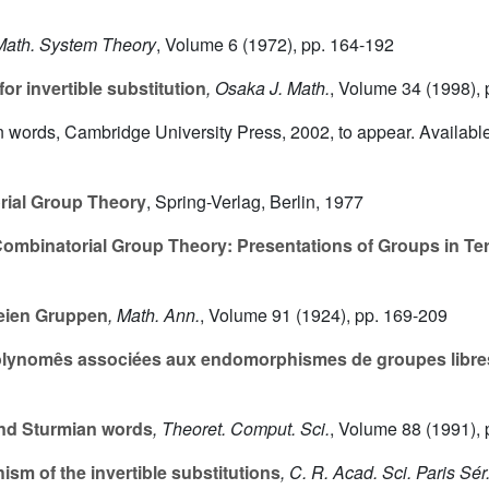
 Math. System Theory
, Volume 6
(1972), pp. 164-192
r invertible substitution
, Osaka J. Math.
, Volume 34
(1998), 
on words, Cambridge University Press, 2002, to appear. Availabl
ial Group Theory
, Spring-Verlag, Berlin, 1977
ombinatorial Group Theory: Presentations of Groups in Te
eien Gruppen
, Math. Ann.
, Volume 91
(1924), pp. 169-209
lynomês associées aux endomorphismes de groupes libre
nd Sturmian words
, Theoret. Comput. Sci.
, Volume 88
(1991), 
sm of the invertible substitutions
, C. R. Acad. Sci. Paris Sér.