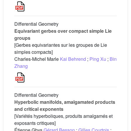
Differential Geometry
Equivariant gerbes over compact simple Lie
groups
[Gerbes equivariantes sur les groupes de Lie
simples compacts]
Charles-Michel Marle
Kai Behrend
;
Ping Xu
;
Bin
Zhang
Differential Geometry
Hyperbolic manifolds, amalgamated products
and critical exponents
[Variétés hyperboliques, produits amalgamés et
exposants critiques]
Étienne Ghys
Gérard Besson
;
Gilles Courtois
;