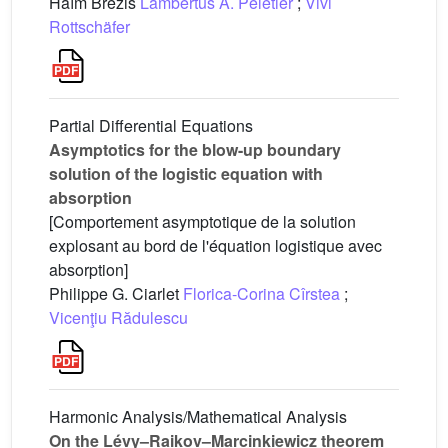
Haïm Brezis
Lambertus A. Peletier
;
Vivi
Rottschäfer
Partial Differential Equations
Asymptotics for the blow-up boundary
solution of the logistic equation with
absorption
[Comportement asymptotique de la solution
explosant au bord de l'équation logistique avec
absorption]
Philippe G. Ciarlet
Florica-Corina Cîrstea
;
Vicenţiu Rădulescu
Harmonic Analysis/Mathematical Analysis
On the Lévy–Raikov–Marcinkiewicz theorem