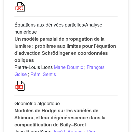
Équations aux dérivées partielles/Analyse
numérique
Un modèle paraxial de propagation de la
lumière : problème aux limites pour l'équation
d'advection Schrödinger en coordonnées
obliques
Pierre-Louis Lions
Marie Doumic
;
François
Golse
;
Rémi Sentis
Géométrie algébrique
Modules de Hodge sur les variétés de
Shimura, et leur dégénérescence dans la
compactification de Baily–Borel
Jean-Pierre Serre
José I. Burgos
;
Jörg