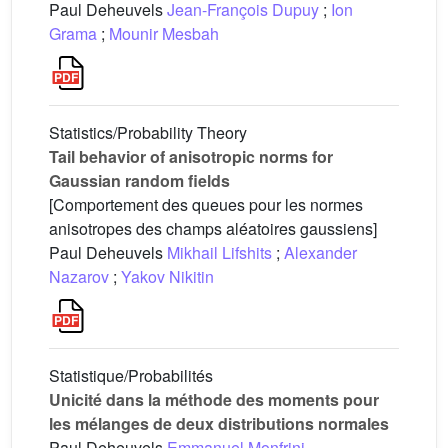
Paul Deheuvels
Jean-François Dupuy
;
Ion
Grama
;
Mounir Mesbah
Statistics/Probability Theory
Tail behavior of anisotropic norms for
Gaussian random fields
[Comportement des queues pour les normes
anisotropes des champs aléatoires gaussiens]
Paul Deheuvels
Mikhail Lifshits
;
Alexander
Nazarov
;
Yakov Nikitin
Statistique/Probabilités
Unicité dans la méthode des moments pour
les mélanges de deux distributions normales
Paul Deheuvels
Emmanuel Monfrini