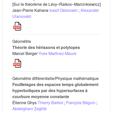
[Sur le théorème de Lévy–Raikov–Marcinkiewicz]
Jean-Pierre Kahane
Iossif Ostrovskii
;
Alexander
Ulanovskii
Géométrie
Théorie des hérissons et polytopes
Marcel Berger
Yves Martinez-Maure
Géométrie différentielle/Physique mathématique
Feuilletages des espaces temps globalement
hyperboliques par des hypersurfaces à
courbure moyenne constante
Étienne Ghys
Thierry Barbot
;
François Béguin
;
Abdelghani Zeghib