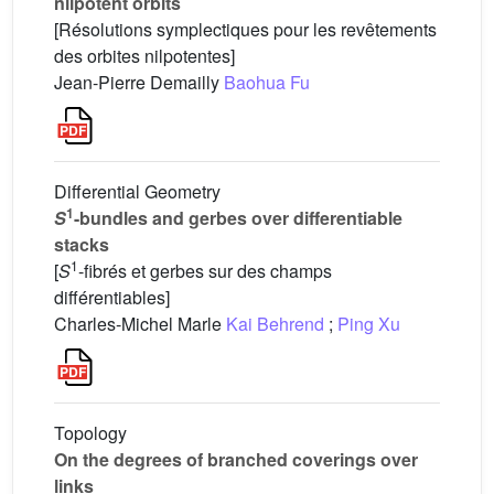
nilpotent orbits
[Résolutions symplectiques pour les revêtements
des orbites nilpotentes]
Jean-Pierre Demailly
Baohua Fu
Differential Geometry
1
S
-bundles and gerbes over differentiable
stacks
1
[
S
-fibrés et gerbes sur des champs
différentiables]
Charles-Michel Marle
Kai Behrend
;
Ping Xu
Topology
On the degrees of branched coverings over
links