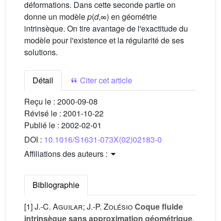
déformations. Dans cette seconde partie on
donne un modèle
p
(
d
,∞) en géométrie
intrinsèque. On tire avantage de l'exactitude du
modèle pour l'existence et la régularité de ses
solutions.
Détail
Citer cet article
Reçu le :
2000-09-08
Révisé le :
2001-10-22
Publié le :
2002-02-01
DOI :
10.1016/S1631-073X(02)02183-0
Affiliations des auteurs :
Bibliographie
[1]
J.-C. Aguilar; J.-P. Zolésio
Coque fluide
intrinsèque sans approximation géométrique
,