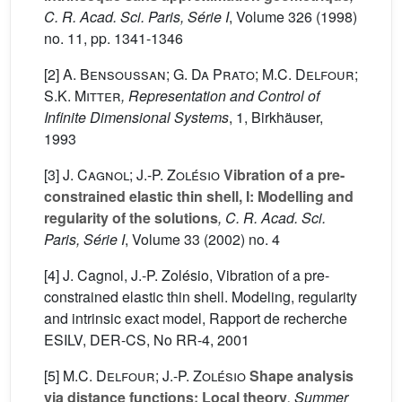
C. R. Acad. Sci. Paris, Série I
, Volume 326
(1998)
no. 11, pp. 1341-1346
[2]
A. Bensoussan; G. Da Prato; M.C. Delfour;
S.K. Mitter
, Representation and Control of
Infinite Dimensional Systems
, 1
, Birkhäuser,
1993
[3]
J. Cagnol; J.-P. Zolésio
Vibration of a pre-
constrained elastic thin shell, I: Modelling and
regularity of the solutions
, C. R. Acad. Sci.
Paris, Série I
, Volume 33
(2002) no. 4
[4] J. Cagnol, J.-P. Zolésio, Vibration of a pre-
constrained elastic thin shell. Modeling, regularity
and intrinsic exact model, Rapport de recherche
ESILV, DER-CS, No RR-4, 2001
[5]
M.C. Delfour; J.-P. Zolésio
Shape analysis
via distance functions: Local theory
, Summer