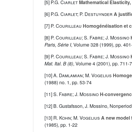
[5]
P.G. Ciarlet
Mathematical Elasticity, 
[6]
P.G. Ciarlet; P. Destuynder
A justif
[7]
P. Courilleau
Homogénéisation et c
[8]
P. Courilleau; S. Fabre; J. Mossino
H
Paris, Série I
, Volume 328
(1999), pp. 401
[9]
P. Courilleau; S. Fabre; J. Mossino
H
Mat. Ital. B (8)
, Volume 4
(2001), pp. 711-
[10]
A. Damlamian; M. Vogelius
Homogeni
(1988) no. 1, pp. 53-74
[11]
S. Fabre; J. Mossino
H-convergence 
[12] B. Gustafsson, J. Mossino, Nonperiodi
[13]
R. Kohn; M. Vogelius
A new model fo
(1985), pp. 1-22