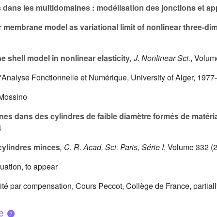
dans les multidomaines : modélisation des jonctions et ap
 membrane model as variational limit of nonlinear three-dim
shell model in nonlinear elasticity
, J. Nonlinear Sci.
, Volum
d'Analyse Fonctionnelle et Numérique, University of Alger, 197
 Mossino
s dans des cylindres de faible diamètre formés de matér
4
ylindres minces
, C. R. Acad. Sci. Paris, Série I
, Volume 332
(2
quation, to appear
té par compensation, Cours Peccot, Collège de France, partially 
ue