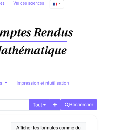
ies
Vie des sciences
rs
Impression et réutilisation
Rechercher
Tout