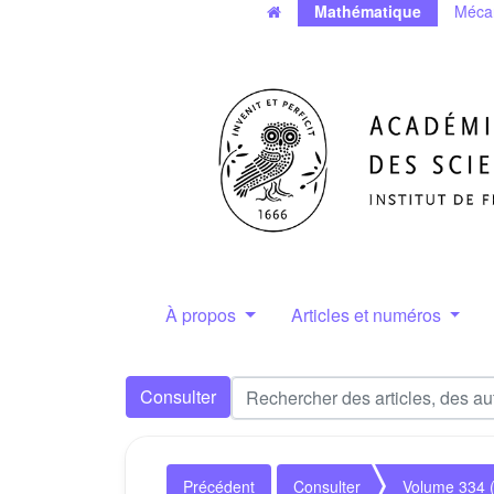
Mathématique
Méca
À propos
Articles et numéros
Consulter
Précédent
Consulter
Volume 334 