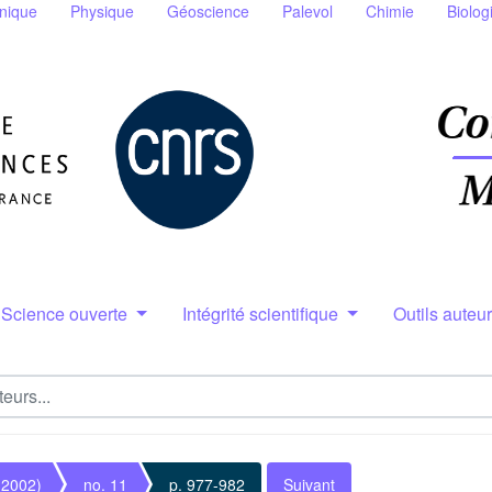
nique
Physique
Géoscience
Palevol
Chimie
Biolog
Science ouverte
Intégrité scientifique
Outils auteu
(2002)
no. 11
p. 977-982
Suivant