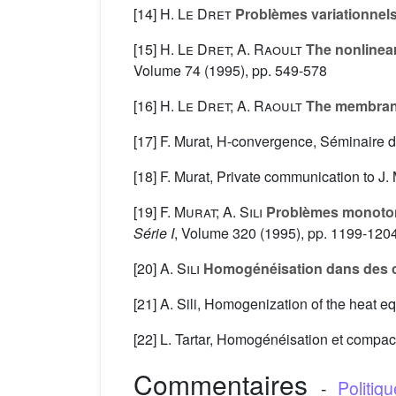
[14]
H. Le Dret
Problèmes variationnels 
[15]
H. Le Dret; A. Raoult
The nonlinear
Volume 74
(1995), pp. 549-578
[16]
H. Le Dret; A. Raoult
The membrane 
[17] F. Murat, H-convergence, Séminaire 
[18] F. Murat, Private communication to J.
[19]
F. Murat; A. Sili
Problèmes monotone
Série I
, Volume 320
(1995), pp. 1199-120
[20]
A. Sili
Homogénéisation dans des c
[21] A. Sili, Homogenization of the heat e
[22] L. Tartar, Homogénéisation et compaci
Commentaires
-
Politiq