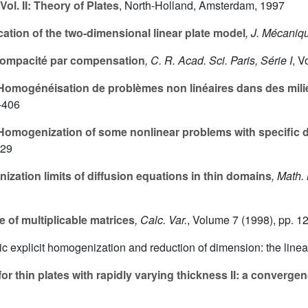
Vol. II: Theory of Plates
, North-Holland, Amsterdam, 1997
ication of the two-dimensional linear plate model
, J. Mécaniq
ompacité par compensation
, C. R. Acad. Sci. Paris, Série I
, 
omogénéisation de problèmes non linéaires dans des milieu
-406
omogenization of some nonlinear problems with specific
729
zation limits of diffusion equations in thin domains
, Math.
of multiplicable matrices
, Calc. Var.
, Volume 7
(1998), pp. 1
c explicit homogenization and reduction of dimension: the linear
r thin plates with rapidly varying thickness II: a converge