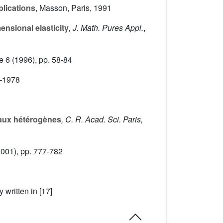
plications
, Masson, Paris, 1991
ensional elasticity
, J. Math. Pures Appl.
,
e 6
(1996), pp. 58-84
7–1978
iaux hétérogènes
, C. R. Acad. Sci. Paris,
001), pp. 777-782
written in [17]