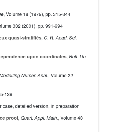
ue
, Volume 18
(1979), pp. 315-344
Volume 332
(2001), pp. 991-994
x quasi-stratifiés
, C. R. Acad. Sci.
 dependence upon coordinates
, Boll. Un.
 Modelling Numer. Anal.
, Volume 22
25-139
 case, detailed version, in preparation
nce proof
, Quart. Appl. Math.
, Volume 43