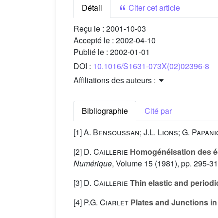
Détail
Citer cet article
Reçu le :
2001-10-03
Accepté le :
2002-04-10
Publié le :
2002-01-01
DOI :
10.1016/S1631-073X(02)02396-8
Affiliations des auteurs :
Bibliographie
Cité par
[1]
A. Bensoussan; J.L. Lions; G. Papan
[2]
D. Caillerie
Homogénéisation des équ
Numérique
, Volume 15
(1981), pp. 295-3
[3]
D. Caillerie
Thin elastic and periodi
[4]
P.G. Ciarlet
Plates and Junctions in