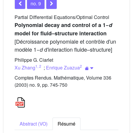
no. 9
Partial Differential Equations/Optimal Control
Polynomial decay and control of a 1−
d
model for fluid–structure interaction
[Décroissance polynomiale et contrôle d'un
modèle 1−
d'interaction fluide–structure]
d
Philippe G. Ciarlet
1
,
2
2
Xu Zhang
;
Enrique Zuazua
Comptes Rendus. Mathématique, Volume 336
(2003) no. 9, pp. 745-750
Abstract (VO)
Résumé