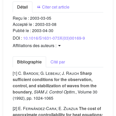
Détail
Citer cet article
Reçu le :
2003-03-05
Accepté le :
2003-03-08
Publié le :
2003-04-30
DOI :
10.1016/S1631-073X(03)00169-9
Affiliations des auteurs :
Bibliographie
Cité par
[1]
C. Bardos; G. Lebeau; J. Rauch
Sharp
sufficient conditions for the observation,
control, and stabilization of waves from the
boundary
, SIAM J. Control Optim.
, Volume 30
(1992), pp. 1024-1065
[2]
E. Fernández-Cara; E. Zuazua
The cost of
approximate controllability for heat equations: