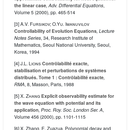
the linear case
, Adv. Differential Equations
,
Volume 5
(2000), pp. 465-514
[3]
A.V. Fursikov; O.Yu. Imanuvilov
Controllability of Evolution Equations
, Lecture
Notes Series
, 34
, Research Institute of
Mathematics, Seoul National University, Seoul,
Korea, 1994
[4]
J.L. Lions
Contrôlabilité exacte,
stabilisation et perturbations de systèmes
distribués. Tome 1 : Contrôlabilité exacte
,
RMA
, 8
, Masson, Paris, 1988
[5]
X. Zhang
Explicit observability estimate for
the wave equation with potential and its
application
, Proc. Roy. Soc. London Ser. A
,
Volume 456
(2000), pp. 1101-1115
[6] X. Zhang, E. Zuazua, Polynomial decay and