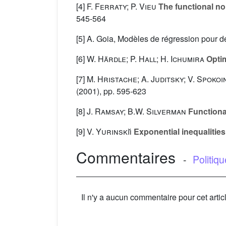
[4]
F. Ferraty; P. Vieu
The functional no
545-564
[5] A. Goia, Modèles de régression pour de
[6]
W. Härdle; P. Hall; H. Ichumira
Optim
[7]
M. Hristache; A. Juditsky; V. Spokoi
(2001), pp. 595-623
[8]
J. Ramsay; B.W. Silverman
Functiona
[9]
V. Yurinskiı̆
Exponential inequalitie
Commentaires
-
Politiq
Il n'y a aucun commentaire pour cet artic