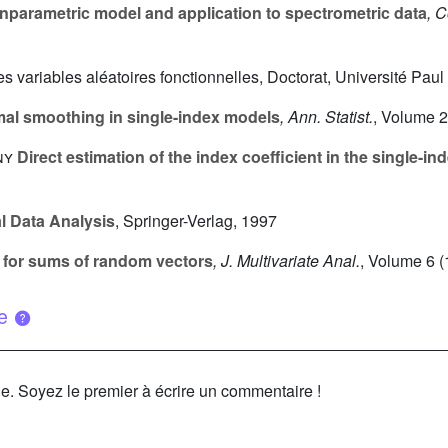
nparametric model and application to spectrometric data
, C
s variables aléatoires fonctionnelles, Doctorat, Université Pau
al smoothing in single-index models
, Ann. Statist.
, Volume 
ny
Direct estimation of the index coefficient in the single-i
l Data Analysis
, Springer-Verlag, 1997
s for sums of random vectors
, J. Multivariate Anal.
, Volume 6
(
ue
le. Soyez le premier à écrire un commentaire !