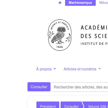
Mathématique
Méca
À propos
Articles et numéros
Consulter
Précédent
Consulter
Volume 336 