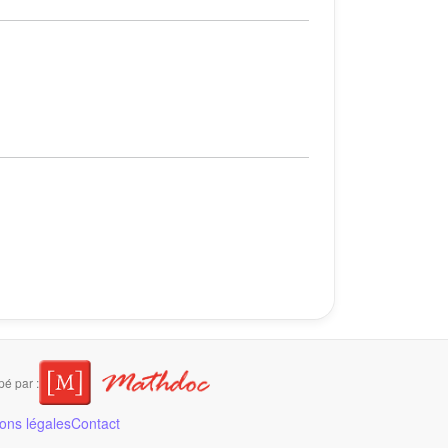
é par :
ons légales
Contact