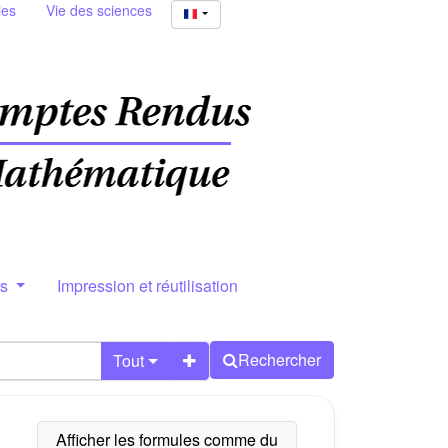
ies
Vie des sciences
rs
Impression et réutilisation
Rechercher
Tout