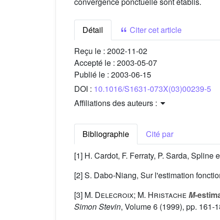
convergence ponctuelle sont établis.
Détail
Citer cet article
Reçu le :
2002-11-02
Accepté le :
2003-05-07
Publié le :
2003-06-15
DOI :
10.1016/S1631-073X(03)00239-5
Affiliations des auteurs :
Bibliographie
Cité par
[1] H. Cardot, F. Ferraty, P. Sarda, Spline 
[2] S. Dabo-Niang, Sur l'estimation fonctio
[3]
M. Delecroix; M. Hristache
M
-estim
Simon Stevin
, Volume 6
(1999), pp. 161-