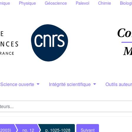
nique
Physique
Géoscience
Palevol
Chimie
Biolog
Science ouverte
Intégrité scientifique
Outils auteu
(2003)
no. 12
p. 1025-1028
Suivant