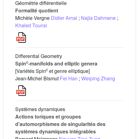
Géométrie différentielle
Formalité quotient
Michèle Vergne
Didier Arnal
;
Najla Dahmene
;
Khaled Tounsi
Differential Geometry
c
Spin
-manifolds and elliptic genera
c
[Variétés Spin
et genre elliptique]
Jean-Michel Bismut
Fei Han
;
Weiping Zhang
Systèmes dynamiques
Actions toriques et groupes
d'automorphismes de singularités des
systèmes dynamiques intégrables
Bernard Malgrange
Nguyen Tien Zung