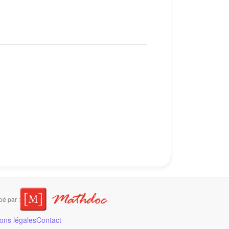
é par :
ons légales
Contact