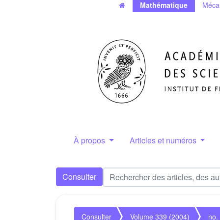
Mathématique
Méca
À propos
Articles et numéros
Consulter
Consulter
Volume 339 (2004)
no.