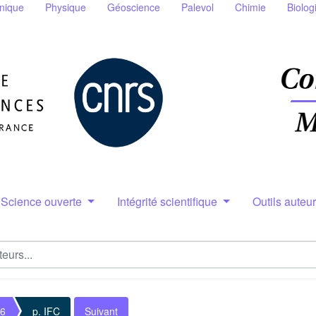
nique
Physique
Géoscience
Palevol
Chimie
Biolog
Science ouverte
Intégrité scientifique
Outils auteu
 6
p. IFC
Suivant