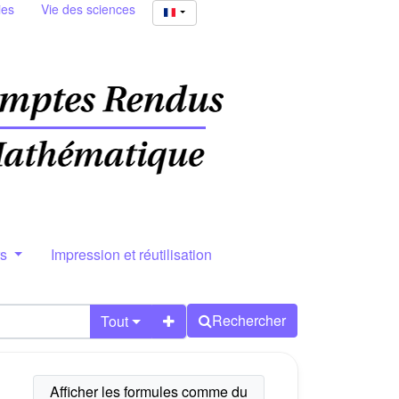
ies
Vie des sciences
rs
Impression et réutilisation
Rechercher
Tout