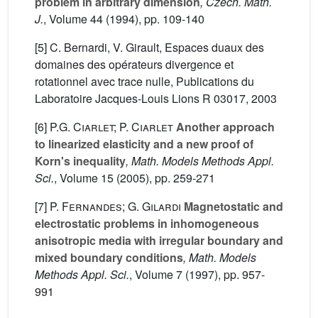
problem in arbitrary dimension
, Czech. Math.
J.
, Volume 44
(1994), pp. 109-140
[5] C. Bernardi, V. Girault, Espaces duaux des
domaines des opérateurs divergence et
rotationnel avec trace nulle, Publications du
Laboratoire Jacques-Louis Lions R 03017, 2003
[6]
P.G. Ciarlet; P. Ciarlet
Another approach
to linearized elasticity and a new proof of
Korn's inequality
, Math. Models Methods Appl.
Sci.
, Volume 15
(2005), pp. 259-271
[7]
P. Fernandes; G. Gilardi
Magnetostatic and
electrostatic problems in inhomogeneous
anisotropic media with irregular boundary and
mixed boundary conditions
, Math. Models
Methods Appl. Sci.
, Volume 7
(1997), pp. 957-
991