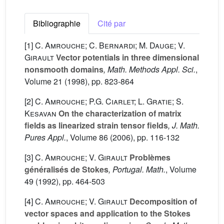
Bibliographie
Cité par
[1]
C. Amrouche; C. Bernardi; M. Dauge; V.
Girault
Vector potentials in three dimensional
nonsmooth domains
, Math. Methods Appl. Sci.
,
Volume 21
(1998), pp. 823-864
[2]
C. Amrouche; P.G. Ciarlet; L. Gratie; S.
Kesavan
On the characterization of matrix
fields as linearized strain tensor fields
, J. Math.
Pures Appl.
, Volume 86
(2006), pp. 116-132
[3]
C. Amrouche; V. Girault
Problèmes
généralisés de Stokes
, Portugal. Math.
, Volume
49
(1992), pp. 464-503
[4]
C. Amrouche; V. Girault
Decomposition of
vector spaces and application to the Stokes