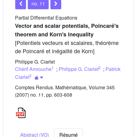
no. 11
Partial Differential Equations
Vector and scalar potentials, Poincaré's
theorem and Korn's inequality
[Potentiels vecteurs et scalaires, théorème
de Poincaré et inégalité de Korn]
Philippe G. Ciarlet
1
2
Chérif Amrouche
;
Philippe G. Ciarlet
;
Patrick
3
Ciarlet
Comptes Rendus. Mathématique, Volume 345
(2007) no. 11, pp. 603-608
Abstract (VO)
Résumé