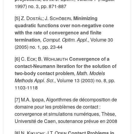
1997) no. 3, pp. 871-887
[5]
Z. Dostál; J. Schöberl
Minimizing
quadratic functions over non-negative cone
with the rate of convergence and finite
termination
, Comput. Optim. Appl.
, Volume 30
(2005) no. 1, pp. 23-44
[6]
C. Eck; B. Wohlmuth
Convergence of a
contact-Neumann iteration for the solution of
two-body contact problem
, Math. Models
Methods Appl. Sci.
, Volume 13
(2003) no. 8, pp.
1103-1118
[7] M.A. Ipopa, Algorithmes de décomposition de
domaine pour les problèmes de contact :
convergence et simulations numériques, Thèse,
Université de Caen, soutenance prévue en 2008
[8]
N. Kikuchi; J.T. Oden
Contact Problems in