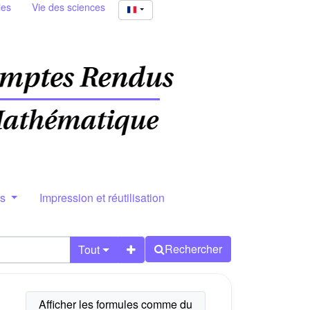
ies
Vie des sciences
rs
Impression et réutilisation
Rechercher
Tout