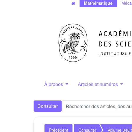
Mathématique
Méca
À propos
Articles et numéros
Consulter
Précédent
Consulter
Volume 346 