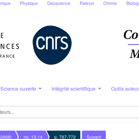
nique
Physique
Géoscience
Palevol
Chimie
Biolog
Science ouverte
Intégrité scientifique
Outils auteu
(2008)
no. 13-14
p. 767-772
Suivant