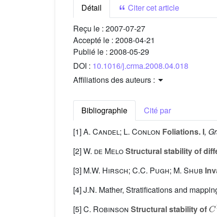
Détail
Citer cet article
Reçu le :
2007-07-27
Accepté le :
2008-04-21
Publié le :
2008-05-29
DOI :
10.1016/j.crma.2008.04.018
Affiliations des auteurs :
Bibliographie
Cité par
[1]
A. Candel; L. Conlon
Foliations. I
, G
[2]
W. de Melo
Structural stability of d
[3]
M.W. Hirsch; C.C. Pugh; M. Shub
Inv
[4] J.N. Mather, Stratifications and mapp
C
[5]
C. Robinson
Structural stability of