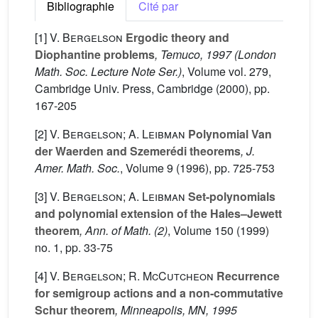
Bibliographie
Cité par
[1]
V. Bergelson
Ergodic theory and
Diophantine problems
, Temuco, 1997
(London
Math. Soc. Lecture Note Ser.)
, Volume vol. 279
,
Cambridge Univ. Press, Cambridge (2000), pp.
167-205
[2]
V. Bergelson; A. Leibman
Polynomial Van
der Waerden and Szemerédi theorems
, J.
Amer. Math. Soc.
, Volume 9
(1996), pp. 725-753
[3]
V. Bergelson; A. Leibman
Set-polynomials
and polynomial extension of the Hales–Jewett
theorem
, Ann. of Math. (2)
, Volume 150
(1999)
no. 1, pp. 33-75
[4]
V. Bergelson; R. McCutcheon
Recurrence
for semigroup actions and a non-commutative
Schur theorem
, Minneapolis, MN, 1995