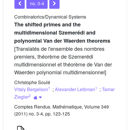
no. 3-4
Combinatorics/Dynamical Systems
The shifted primes and the
multidimensional Szemerédi and
polynomial Van der Waerden theorems
[Translatés de l'ensemble des nombres
premiers, théorème de Szemerédi
multidimensionnel et théorème de Van der
Waerden polynomial multidimensionnel]
Christophe Soulé
1
1
Vitaly Bergelson
;
Alexander Leibman
;
Tamar
2
Ziegler
Comptes Rendus. Mathématique, Volume 349
(2011) no. 3-4, pp. 123-125