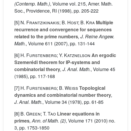
(Contemp. Math.)
, Volume vol. 215
, Amer. Math.
Soc., Providence, RI (1998), pp. 205-222
[5]
N. Frantzikinakis; B. Host; B. Kra
Multiple
recurrence and convergence for sequences
related to the prime numbers
, J. Reine Angew.
Math.
, Volume 611
(2007), pp. 131-144
[6]
H. Furstenberg; Y. Katznelson
An ergodic
Szemerédi theorem for IP-systems and
combinatorial theory
, J. Anal. Math.
, Volume 45
(1985), pp. 117-168
[7]
H. Furstenberg; B. Weiss
Topological
dynamics and combinatorial number theory
,
J. Anal. Math.
, Volume 34
(1978), pp. 61-85
[8]
B. Green; T. Tao
Linear equations in
primes
, Ann. of Math. (2)
, Volume 171
(2010) no.
3, pp. 1753-1850