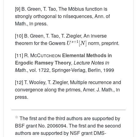
[9] B. Green, T. Tao, The Möbius function is
strongly orthogonal to nilsequences, Ann. of
Math., in press.
[10] B. Green, T. Tao, T. Ziegler, An inverse
U
s
+
1
[
N
]
theorem for the Gowers
norm, preprint.
[11]
R. McCutcheon
Elemental Methods in
Ergodic Ramsey Theory
, Lecture Notes in
Math.
, vol. 1722
, Springer-Verlag, Berlin, 1999
[12] T. Wooley, T. Ziegler, Multiple recurrence and
convergence along the primes, Amer. J. Math., in
press.
☆
The first and the third authors are supported by
BSF grant No. 2006094. The first and the second
authors are supported by NSF grant DMS-