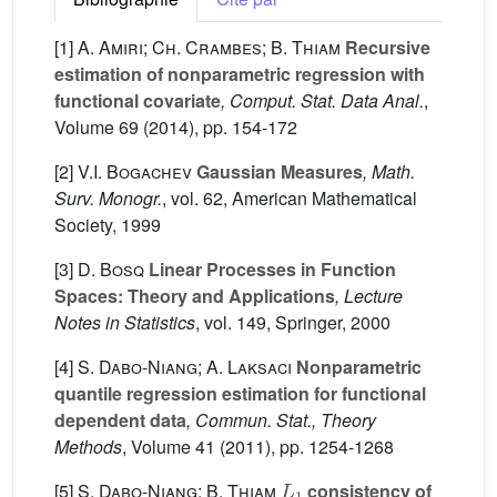
[1]
A. Amiri; Ch. Crambes; B. Thiam
Recursive
estimation of nonparametric regression with
functional covariate
, Comput. Stat. Data Anal.
,
Volume 69
(2014), pp. 154-172
[2]
V.I. Bogachev
Gaussian Measures
, Math.
Surv. Monogr.
, vol. 62
, American Mathematical
Society, 1999
[3]
D. Bosq
Linear Processes in Function
Spaces: Theory and Applications
, Lecture
Notes in Statistics
, vol. 149
, Springer, 2000
[4]
S. Dabo-Niang; A. Laksaci
Nonparametric
quantile regression estimation for functional
dependent data
, Commun. Stat., Theory
Methods
, Volume 41
(2011), pp. 1254-1268
L
1
[5]
S. Dabo-Niang; B. Thiam
consistency of