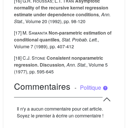
[16]
G.R. Roussas; L.T. Tran
Asymptotic
normality of the recursive kernel regression
estimate under dependence conditions
, Ann.
Stat.
, Volume 20
(1992), pp. 98-120
[17]
M. Samanta
Non-parametric estimation of
conditional quantiles
, Stat. Probab. Lett.
,
Volume 7
(1989), pp. 407-412
[18]
C.J. Stone
Consistent nonparametric
regression. Discussion
, Ann. Stat.
, Volume 5
(1977), pp. 595-645
Commentaires
-
Politique
Il n'y a aucun commentaire pour cet article.
Soyez le premier à écrire un commentaire !