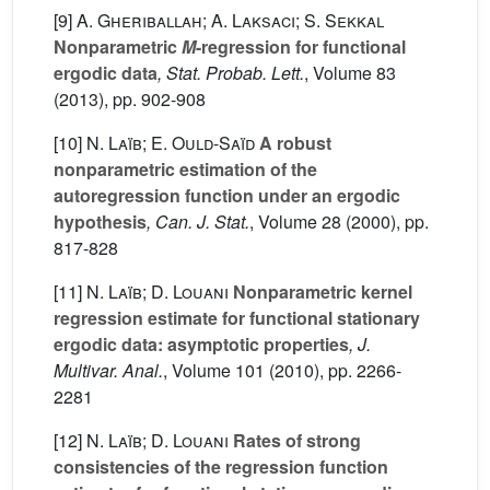
[9]
A. Gheriballah; A. Laksaci; S. Sekkal
Nonparametric
M
-regression for functional
ergodic data
, Stat. Probab. Lett.
, Volume 83
(2013), pp. 902-908
[10]
N. Laïb; E. Ould-Saïd
A robust
nonparametric estimation of the
autoregression function under an ergodic
hypothesis
, Can. J. Stat.
, Volume 28
(2000), pp.
817-828
[11]
N. Laïb; D. Louani
Nonparametric kernel
regression estimate for functional stationary
ergodic data: asymptotic properties
, J.
Multivar. Anal.
, Volume 101
(2010), pp. 2266-
2281
[12]
N. Laïb; D. Louani
Rates of strong
consistencies of the regression function