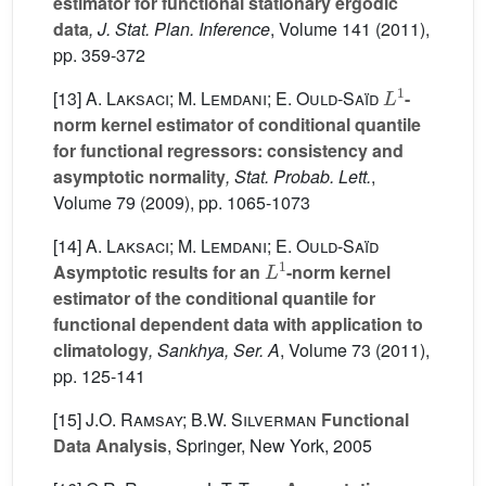
estimator for functional stationary ergodic
data
, J. Stat. Plan. Inference
, Volume 141
(2011),
pp. 359-372
L
1
[13]
A. Laksaci; M. Lemdani; E. Ould-Saïd
-
norm kernel estimator of conditional quantile
for functional regressors: consistency and
asymptotic normality
, Stat. Probab. Lett.
,
Volume 79
(2009), pp. 1065-1073
[14]
A. Laksaci; M. Lemdani; E. Ould-Saïd
L
1
Asymptotic results for an
-norm kernel
estimator of the conditional quantile for
functional dependent data with application to
climatology
, Sankhya, Ser. A
, Volume 73
(2011),
pp. 125-141
[15]
J.O. Ramsay; B.W. Silverman
Functional
Data Analysis
, Springer, New York, 2005