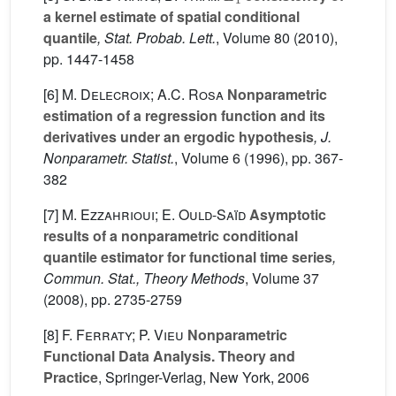
a kernel estimate of spatial conditional
quantile
, Stat. Probab. Lett.
, Volume 80
(2010),
pp. 1447-1458
[6]
M. Delecroix; A.C. Rosa
Nonparametric
estimation of a regression function and its
derivatives under an ergodic hypothesis
, J.
Nonparametr. Statist.
, Volume 6
(1996), pp. 367-
382
[7]
M. Ezzahrioui; E. Ould-Saïd
Asymptotic
results of a nonparametric conditional
quantile estimator for functional time series
,
Commun. Stat., Theory Methods
, Volume 37
(2008), pp. 2735-2759
[8]
F. Ferraty; P. Vieu
Nonparametric
Functional Data Analysis. Theory and
Practice
, Springer-Verlag, New York, 2006