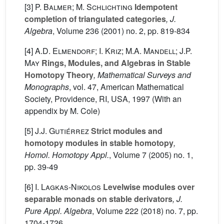
[3]
P. Balmer; M. Schlichting
Idempotent
completion of triangulated categories
, J.
Algebra
, Volume 236
(2001) no. 2, pp. 819-834
[4]
A.D. Elmendorf; I. Kriz; M.A. Mandell; J.P.
May
Rings, Modules, and Algebras in Stable
Homotopy Theory
, Mathematical Surveys and
Monographs
, vol. 47
, American Mathematical
Society, Providence, RI, USA, 1997 (With an
appendix by M. Cole)
[5]
J.J. Gutiérrez
Strict modules and
homotopy modules in stable homotopy
,
Homol. Homotopy Appl.
, Volume 7
(2005) no. 1,
pp. 39-49
[6]
I. Lagkas-Nikolos
Levelwise modules over
separable monads on stable derivators
, J.
Pure Appl. Algebra
, Volume 222
(2018) no. 7, pp.
1704-1726