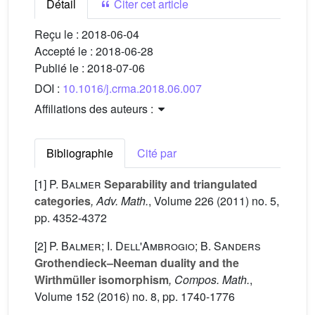
Détail
Citer cet article
Reçu le :
2018-06-04
Accepté le :
2018-06-28
Publié le :
2018-07-06
DOI :
10.1016/j.crma.2018.06.007
Affiliations des auteurs :
Bibliographie
Cité par
[1]
P. Balmer
Separability and triangulated
categories
, Adv. Math.
, Volume 226
(2011) no. 5,
pp. 4352-4372
[2]
P. Balmer; I. Dell'Ambrogio; B. Sanders
Grothendieck–Neeman duality and the
Wirthmüller isomorphism
, Compos. Math.
,
Volume 152
(2016) no. 8, pp. 1740-1776