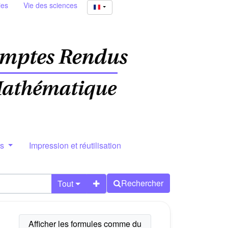
ies
Vie des sciences
rs
Impression et réutilisation
Rechercher
Tout