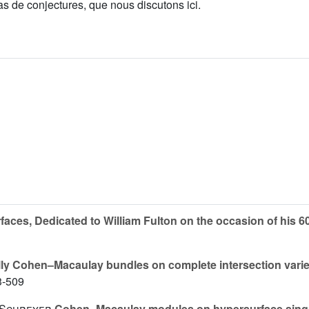
as de conjectures, que nous discutons ici.
aces, Dedicated to William Fulton on the occasion of his 6
ly Cohen–Macaulay bundles on complete intersection varieti
3-509
. Schreyer
Cohen–Macaulay modules on hypersurface singula