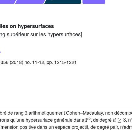
les on hypersurfaces
g supérieur sur les hypersurfaces]
56 (2018) no. 11-12, pp. 1215-1221
fibré de rang 3 arithmétiquement Cohen–Macaulay, non décompos
P
5
d
≥
3
trons qu'une hypersurface générale dans
, de degré
, 
mension positive dans un espace projectif, de degré pair, n'adm