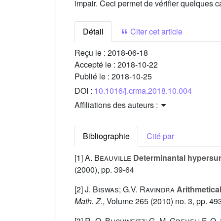
impair. Ceci permet de vérifier quelques c
Détail
Citer cet article
Reçu le :
2018-06-18
Accepté le :
2018-10-22
Publié le :
2018-10-25
DOI :
10.1016/j.crma.2018.10.004
Affiliations des auteurs :
Bibliographie
Cité par
[1]
A. Beauville
Determinantal hypersurf
(2000), pp. 39-64
[2]
J. Biswas; G.V. Ravindra
Arithmetical
Math. Z.
, Volume 265
(2010) no. 3, pp. 49
[3]
R.-O. Buchweitz; G.-M. Greuel; F.-O