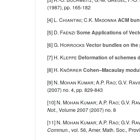
(1987), pp. 165-182
[4]
L. Chiantini; C.K. Madonna
ACM bund
[5]
D. Faenzi
Some Applications of Vect
[6]
G. Horrocks
Vector bundles on the 
[7]
H. Kleppe
Deformation of schemes de
[8]
H. Knörrer
Cohen–Macaulay modules 
[9]
N. Mohan Kumar; A.P. Rao; G.V. Rav
(2007) no. 4, pp. 829-843
[10]
N. Mohan Kumar; A.P. Rao; G.V. Ra
Not.
, Volume 2007
(2007) no. 8
[11]
N. Mohan Kumar; A.P. Rao; G.V. Ra
Commun.
, vol. 56
, Amer. Math. Soc., Prov