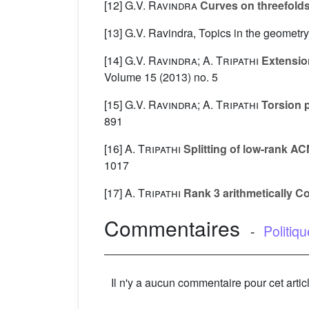
[12]
G.V. Ravindra
Curves on threefolds 
[13] G.V. Ravindra, Topics in the geometry
[14]
G.V. Ravindra; A. Tripathi
Extension
Volume 15
(2013) no. 5
[15]
G.V. Ravindra; A. Tripathi
Torsion p
891
[16]
A. Tripathi
Splitting of low-rank A
1017
[17]
A. Tripathi
Rank 3 arithmetically 
Commentaires
-
Politiq
Il n'y a aucun commentaire pour cet artic