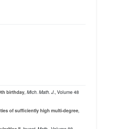
0th birthday
, Mich. Math. J.
, Volume 48
es of sufficiently high multi-degree
,
rities II
, Invent. Math.
, Volume 88