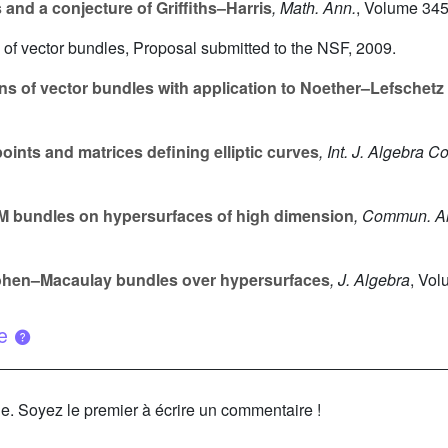
and a conjecture of Griffiths–Harris
, Math. Ann.
, Volume 34
 of vector bundles, Proposal submitted to the NSF, 2009.
s of vector bundles with application to Noether–Lefschet
oints and matrices defining elliptic curves
, Int. J. Algebra C
CM bundles on hypersurfaces of high dimension
, Commun. A
Cohen–Macaulay bundles over hypersurfaces
, J. Algebra
, Vo
ue
le. Soyez le premier à écrire un commentaire !