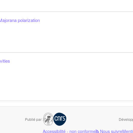
Majorana polarization
vities
Publié par :
Développ
Accessibilité - non conforme
Nous suivre
Menti