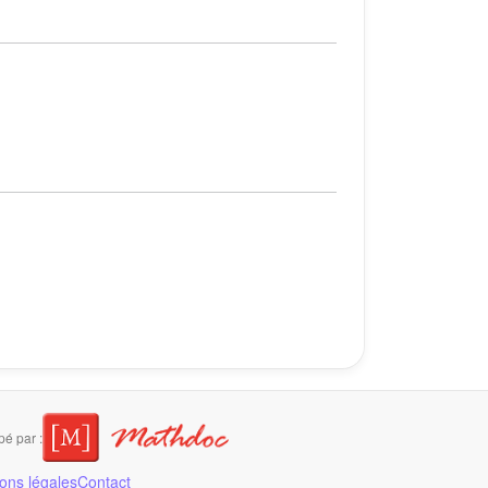
é par :
ons légales
Contact