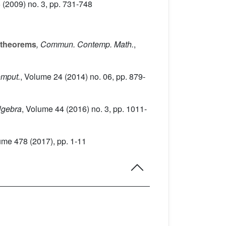
5
(2009) no. 3, pp. 731-748
z theorems
, Commun. Contemp. Math.
,
omput.
, Volume 24
(2014) no. 06, pp. 879-
lgebra
, Volume 44
(2016) no. 3, pp. 1011-
lume 478
(2017), pp. 1-11