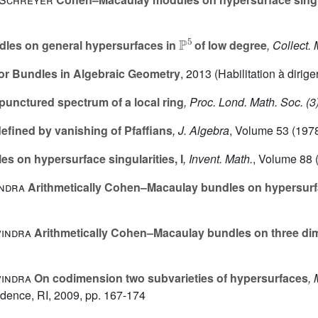
P
5
les on general hypersurfaces in
of low degree
, Collect.
or Bundles in Algebraic Geometry
, 2013 (Habilitation à dirig
punctured spectrum of a local ring
, Proc. Lond. Math. Soc. (3
fined by vanishing of Pfaffians
, J. Algebra
, Volume 53
(1978
on hypersurface singularities, I
, Invent. Math.
, Volume 88
(
indra
Arithmetically Cohen–Macaulay bundles on hypersur
vindra
Arithmetically Cohen–Macaulay bundles on three di
vindra
On codimension two subvarieties of hypersurfaces
, 
idence, RI, 2009, pp. 167-174