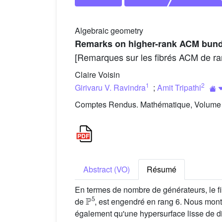
Algebraic geometry
Remarks on higher-rank ACM bund
[Remarques sur les fibrés ACM de ran
Claire Voisin
1
2
Girivaru V. Ravindra
;
Amit Tripathi
Comptes Rendus. Mathématique, Volume 3
Abstract (VO)
Résumé
En termes de nombre de générateurs, le 
P
5
de
, est engendré en rang 6. Nous mon
également qu'une hypersurface lisse de di