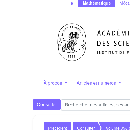
Mathématique
Méca
À propos
Articles et numéros
Consulter
Précédent
Consulter
Volume 356 