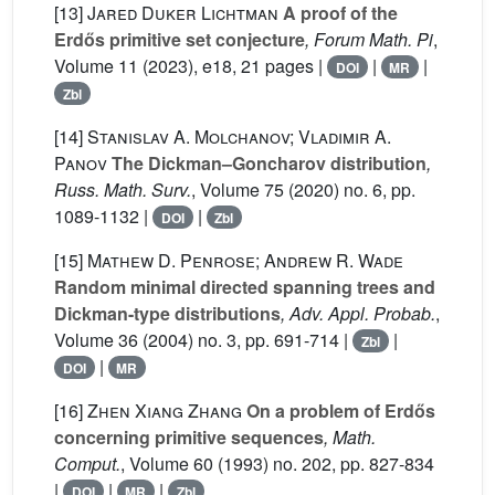
[13]
Jared Duker Lichtman
A proof of the
Erdős primitive set conjecture
, Forum Math. Pi
,
Volume 11
(2023), e18, 21 pages |
|
|
DOI
MR
Zbl
[14]
Stanislav A. Molchanov; Vladimir A.
Panov
The Dickman–Goncharov distribution
,
Russ. Math. Surv.
, Volume 75
(2020) no. 6, pp.
1089-1132 |
|
DOI
Zbl
[15]
Mathew D. Penrose; Andrew R. Wade
Random minimal directed spanning trees and
Dickman-type distributions
, Adv. Appl. Probab.
,
Volume 36
(2004) no. 3, pp. 691-714 |
|
Zbl
|
DOI
MR
[16]
Zhen Xiang Zhang
On a problem of Erdős
concerning primitive sequences
, Math.
Comput.
, Volume 60
(1993) no. 202, pp. 827-834
|
|
|
DOI
MR
Zbl