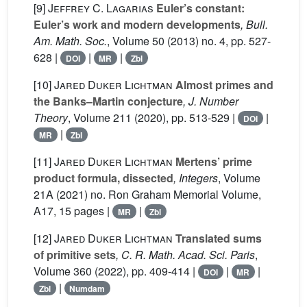
[9]
Jeffrey C. Lagarias
Euler’s constant:
Euler’s work and modern developments
, Bull.
Am. Math. Soc.
, Volume 50
(2013) no. 4, pp. 527-
628 |
|
|
DOI
MR
Zbl
[10]
Jared Duker Lichtman
Almost primes and
the Banks–Martin conjecture
, J. Number
Theory
, Volume 211
(2020), pp. 513-529 |
|
DOI
|
MR
Zbl
[11]
Jared Duker Lichtman
Mertens’ prime
product formula, dissected
, Integers
, Volume
21A
(2021) no. Ron Graham Memorial Volume,
A17, 15 pages |
|
MR
Zbl
[12]
Jared Duker Lichtman
Translated sums
of primitive sets
, C. R. Math. Acad. Sci. Paris
,
Volume 360
(2022), pp. 409-414 |
|
|
DOI
MR
|
Zbl
Numdam