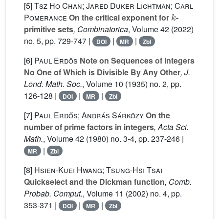
[5]
Tsz Ho Chan; Jared Duker Lichtman; Carl
k
Pomerance
On the critical exponent for
-
primitive sets
, Combinatorica
, Volume 42
(2022)
no. 5, pp. 729-747 |
|
|
DOI
MR
Zbl
[6]
Paul Erdős
Note on Sequences of Integers
No One of Which is Divisible By Any Other
, J.
Lond. Math. Soc.
, Volume 10
(1935) no. 2, pp.
126-128 |
|
|
DOI
MR
Zbl
[7]
Paul Erdős; András Sárközy
On the
number of prime factors in integers
, Acta Sci.
Math.
, Volume 42
(1980) no. 3-4, pp. 237-246 |
|
MR
Zbl
[8]
Hsien-Kuei Hwang; Tsung-Hsi Tsai
Quickselect and the Dickman function
, Comb.
Probab. Comput.
, Volume 11
(2002) no. 4, pp.
353-371 |
|
|
DOI
MR
Zbl