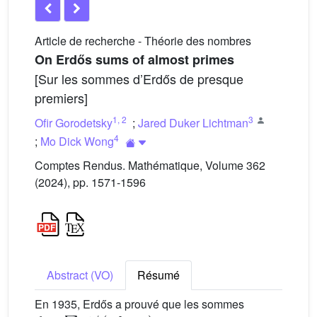
Article de recherche - Théorie des nombres
On Erdős sums of almost primes
[Sur les sommes d’Erdős de presque
premiers]
1
,
2
3
Ofir Gorodetsky
;
Jared Duker Lichtman
4
;
Mo Dick Wong
Comptes Rendus. Mathématique, Volume 362
(2024), pp. 1571-1596
Abstract (VO)
Résumé
En 1935, Erdős a prouvé que les sommes
f
k
=
∑
n
1
/
(
n
log
n
)
n