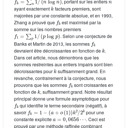
, portant sur les entiers
k
ayant exactement
facteurs premiers, sont
majorées par une constante absolue, et en 1993,
f
k
Zhang a prouvé que
est maximisé par la
somme sur les nombres premiers
f
1
=
∑
p
1
/
(
p
log
p
)
. Selon une conjecture de
f
k
Banks et Martin de 2013, les sommes
k
devraient être décroissantes en fonction de
.
Dans cet article, nous démontrons que les
sommes restreintes aux entiers impairs sont bien
k
décroissantes pour
suffisamment grand. En
revanche, contrairement à la conjecture, nous
f
k
prouvons que les sommes
sont croissantes en
k
fonction de
, suffisamment grand. Notre résultat
principal donne une formule asymptotique pour
f
k
qui identifie le terme secondaire (négatif), à
f
k
=
1
-
(
a
+
o
(
1
)
)
k
2
/
2
k
savoir
pour une
a
=
0
,
0656
⋯
constante explicite
. Ceci est
prouvé par une méthode raffinée combinant