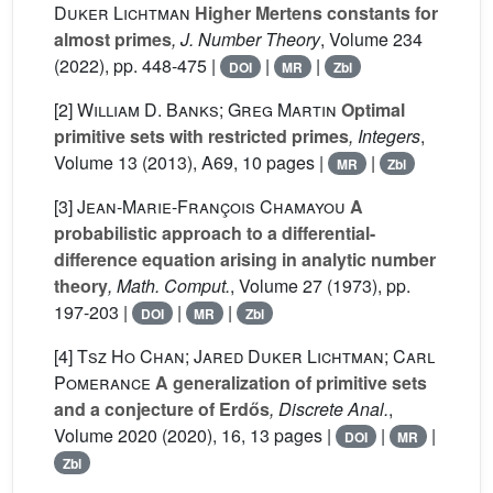
Duker Lichtman
Higher Mertens constants for
almost primes
, J. Number Theory
, Volume 234
(2022), pp. 448-475 |
|
|
DOI
MR
Zbl
[2]
William D. Banks; Greg Martin
Optimal
primitive sets with restricted primes
, Integers
,
Volume 13
(2013), A69, 10 pages |
|
MR
Zbl
[3]
Jean-Marie-François Chamayou
A
probabilistic approach to a differential-
difference equation arising in analytic number
theory
, Math. Comput.
, Volume 27
(1973), pp.
197-203 |
|
|
DOI
MR
Zbl
[4]
Tsz Ho Chan; Jared Duker Lichtman; Carl
Pomerance
A generalization of primitive sets
and a conjecture of Erdős
, Discrete Anal.
,
Volume 2020
(2020), 16, 13 pages |
|
|
DOI
MR
Zbl