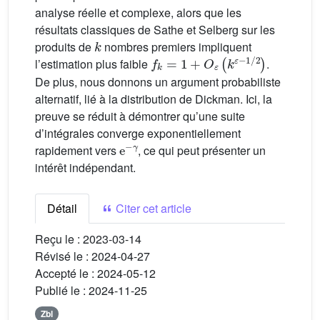
analyse réelle et complexe, alors que les
résultats classiques de Sathe et Selberg sur les
k
produits de
nombres premiers impliquent
f
k
=
1
+
O
ε
(
k
ε
-
1
/
2
)
l’estimation plus faible
.
De plus, nous donnons un argument probabiliste
alternatif, lié à la distribution de Dickman. Ici, la
preuve se réduit à démontrer qu’une suite
d’intégrales converge exponentiellement
e
γ
-
rapidement vers
, ce qui peut présenter un
intérêt indépendant.
Détail
Citer cet article
Reçu le :
2023-03-14
Révisé le :
2024-04-27
Accepté le :
2024-05-12
Publié le :
2024-11-25
Zbl