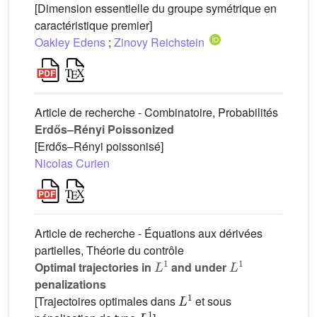
[Dimension essentielle du groupe symétrique en
caractéristique premier]
Oakley Edens
;
Zinovy Reichstein
Article de recherche - Combinatoire, Probabilités
Erdős–Rényi Poissonized
[Erdős–Rényi poissonisé]
Nicolas Curien
Article de recherche - Équations aux dérivées
partielles, Théorie du contrôle
L
1
L
1
Optimal trajectories in
and under
penalizations
L
1
[Trajectoires optimales dans
et sous
L
1