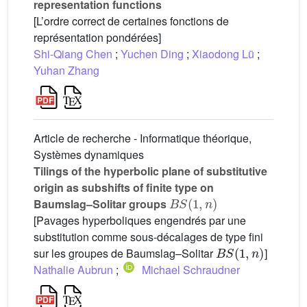
representation functions
[L’ordre correct de certaines fonctions de
représentation pondérées]
Shi-Qiang Chen
;
Yuchen Ding
;
Xiaodong Lü
;
Yuhan Zhang
Article de recherche - Informatique théorique,
Systèmes dynamiques
Tilings of the hyperbolic plane of substitutive
origin as subshifts of finite type on
BS
(
1
,
n
)
Baumslag–Solitar groups
[Pavages hyperboliques engendrés par une
substitution comme sous-décalages de type fini
BS
(
1
,
n
)
sur les groupes de Baumslag–Solitar
]
Nathalie Aubrun
;
Michael Schraudner