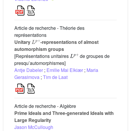
Article de recherche - Théorie des
représentations
L
p
+
Unitary
-representations of almost
automorphism groups
L
p
+
[Représentations unitaires
de groupes de
presqu’automorphismes]
Antje Dabeler
;
Emilie Mai Elkiær
;
Maria
Gerasimova
;
Tim de Laat
Article de recherche - Algèbre
Prime Ideals and Three-generated Ideals with
Large Regularity
Jason McCullough