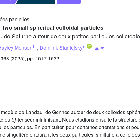
ées partielles
r two small spherical colloidal particles
u de Saturne autour de deux petites particules colloïdal
1
3
Hayley Monson
;
Dominik Stantejsky
363 (2025), pp. 1517-1532
 du modèle de Landau–de Gennes autour de deux colloïdes sphér
Q
te du
-tenseur minimisant. Nous étudions ensuite la structure
re les particules. En particulier, pour certaines orientations et 
ne singulière entourant les deux particules, similaire à celle d