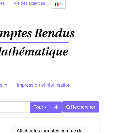
ies
Vie des sciences
rs
Impression et réutilisation
Rechercher
Tout