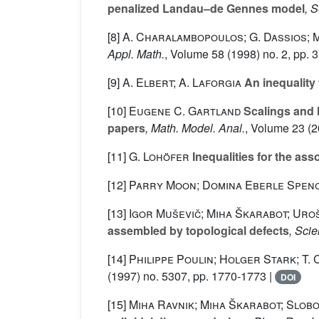
penalized Landau–de Gennes model
, 
[8]
A. Charalambopoulos; G. Dassios; 
Appl. Math.
, Volume 58
(1998) no. 2, pp. 
[9]
A. Elbert; A. Laforgia
An inequality
[10]
Eugene C. Gartland
Scalings and l
papers
, Math. Model. Anal.
, Volume 23
(2
[11]
G. Lohöfer
Inequalities for the as
[12]
Parry Moon; Domina Eberle Spen
[13]
Igor Muševič; Miha Škarabot; Uro
assembled by topological defects
, Sci
[14]
Philippe Poulin; Holger Stark; T. 
(1997) no. 5307, pp. 1770-1773 |
DOI
[15]
Miha Ravnik; Miha Škarabot; Slobo