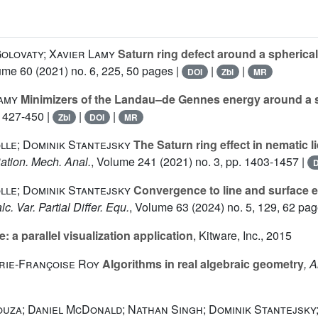
olovaty; Xavier Lamy
Saturn ring defect around a spherical
lume 60
(2021) no. 6, 225, 50 pages |
|
|
DOI
Zbl
MR
Lamy
Minimizers of the Landau–de Gennes energy around a sph
. 427-450 |
|
|
Zbl
DOI
MR
le; Dominik Stantejsky
The Saturn ring effect in nematic li
Ration. Mech. Anal.
, Volume 241
(2021) no. 3, pp. 1403-1457 |
D
le; Dominik Stantejsky
Convergence to line and surface en
lc. Var. Partial Differ. Equ.
, Volume 63
(2024) no. 5, 129, 62 pag
 a parallel visualization application
, Kitware, Inc., 2015
rie-Françoise Roy
Algorithms in real algebraic geometry
, 
ouza; Daniel McDonald; Nathan Singh; Dominik Stantejsky