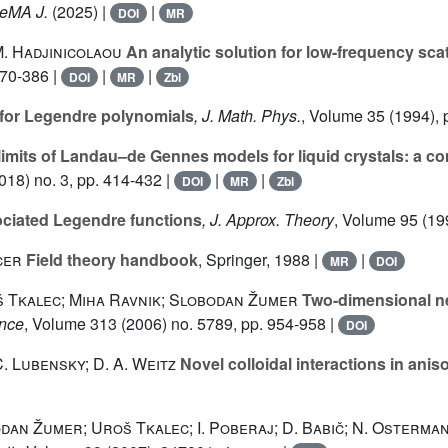
SeMA J.
(2025) |
|
DOI
MR
M. Hadjinicolaou
An analytic solution for low-frequency sca
370-386 |
|
|
DOI
MR
Zbl
 for Legendre polynomials
, J. Math. Phys.
, Volume 35
(1994), 
imits of Landau–de Gennes models for liquid crystals: a c
018) no. 3, pp. 414-432 |
|
|
DOI
MR
Zbl
sociated Legendre functions
, J. Approx. Theory
, Volume 95
(199
cer
Field theory handbook
, Springer, 1988 |
|
MR
DOI
š Tkalec; Miha Ravnik; Slobodan Žumer
Two-dimensional nem
ence
, Volume 313
(2006) no. 5789, pp. 954-958 |
DOI
C. Lubensky; D. A. Weitz
Novel colloidal interactions in aniso
dan Žumer; Uroš Tkalec; I. Poberaj; D. Babič; N. Osterman