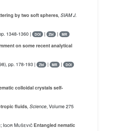
ttering by two soft spheres
, SIAM J.
pp. 1348-1360 |
|
|
DOI
Zbl
MR
omment on some recent analytical
8), pp. 178-193 |
|
|
Zbl
MR
DOI
atic colloidal crystals self-
tropic fluids
, Science
, Volume 275
; Igor Muševič
Entangled nematic