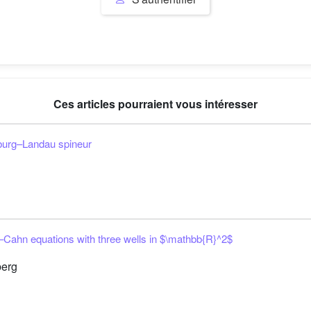
Ces articles pourraient vous intéresser
zburg–Landau spineur
–Cahn equations with three wells in
$\mathbb{R}^2$
berg