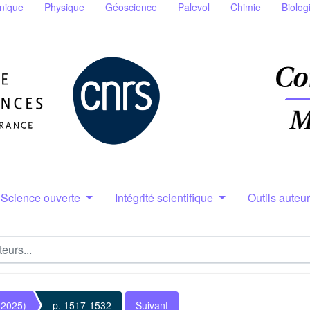
nique
Physique
Géoscience
Palevol
Chimie
Biolog
Science ouverte
Intégrité scientifique
Outils auteu
(2025)
p. 1517-1532
Suivant