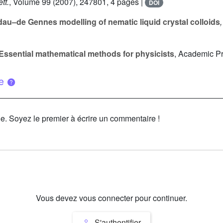
tt.
, Volume 99
(2007), 247801, 4 pages |
DOI
au–de Gennes modelling of nematic liquid crystal colloids
Essential mathematical methods for physicists
, Academic Pr
ue
le. Soyez le premier à écrire un commentaire !
Vous devez vous connecter pour continuer.
S'authentifier