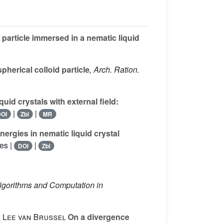
 particle immersed in a nematic liquid
erical colloid particle
, Arch. Ration.
quid crystals with external field:
|
|
OI
Zbl
MR
ergies in nematic liquid crystal
es |
|
DOI
Zbl
Algorithms and Computation in
; Lee van Brussel
On a divergence