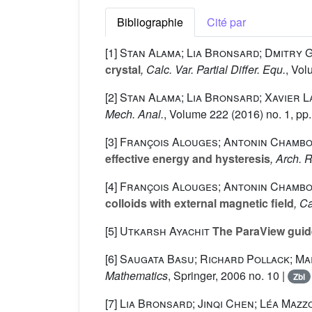
Bibliographie
Cité par
[1]
Stan Alama; Lia Bronsard; Dmitry G
crystal
, Calc. Var. Partial Differ. Equ.
, Vo
[2]
Stan Alama; Lia Bronsard; Xavier 
Mech. Anal.
, Volume 222
(2016) no. 1, pp
[3]
François Alouges; Antonin Chambol
effective energy and hysteresis
, Arch. 
[4]
François Alouges; Antonin Chambol
colloids with external magnetic field
, Ca
[5]
Utkarsh Ayachit
The ParaView guide:
[6]
Saugata Basu; Richard Pollack; Ma
Mathematics
, Springer, 2006 no. 10 |
Zbl
[7]
Lia Bronsard; Jinqi Chen; Léa Mazz