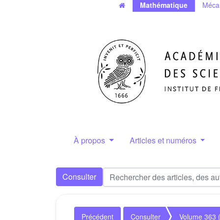
Mathématique
Méca
À propos
Articles et numéros
Consulter
Précédent
Consulter
Volume 363 