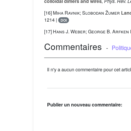
colloidal dimers and wires
, Phys. Rev. Le
[16]
Miha Ravnik; Slobodan Žumer
Land
1214 |
DOI
[17]
Hans J. Weber; George B. Arfken
Commentaires
-
Politiq
Il n'y a aucun commentaire pour cet artic
Publier un nouveau commentaire: