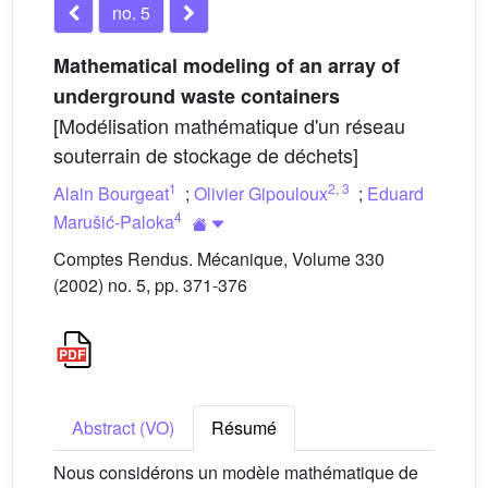
no. 5
Mathematical modeling of an array of
underground waste containers
[Modélisation mathématique d'un réseau
souterrain de stockage de déchets]
1
2
,
3
Alain Bourgeat
;
Olivier Gipouloux
;
Eduard
4
Marušić-Paloka
Comptes Rendus. Mécanique, Volume 330
(2002) no. 5, pp. 371-376
Abstract (VO)
Résumé
Nous considérons un modèle mathématique de