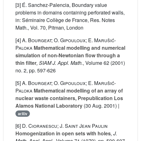
[3] É. Sanchez-Palencia, Boundary value
problems in domains containing perforated walls,
in: Séminaire Collège de France, Res. Notes
Math., Vol. 70, Pitman, London
[4]
A. Bourgeat; O. Gipouloux; E. Marušić-
Paloka
Mathematical modelling and numerical
simulation of non-Newtonian flow through a
thin filter
, SIAM J. Appl. Math.
, Volume 62
(2001)
no. 2, pp. 597-626
[5]
A. Bourgeat; O. Gipouloux; E. Marušić-
Paloka
Mathematical modelling of an array of
nuclear waste containers, Prepublication Los
Alamos National Laboratory
(30 Aug. 2001) |
arXiv
[6]
D. Cioranescu; J. Saint Jean Paulin
Homogenization in open sets with holes
, J.
Math. Anal. Appl.
, Volume 71
(1979), pp. 590-607