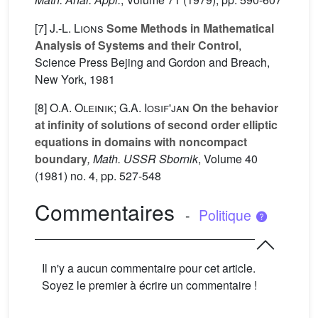
[7]
J.-L. Lions
Some Methods in Mathematical
Analysis of Systems and their Control
,
Science Press Bejing and Gordon and Breach,
New York, 1981
[8]
O.A. Oleinik; G.A. Iosif'jan
On the behavior
at infinity of solutions of second order elliptic
equations in domains with noncompact
boundary
, Math. USSR Sbornik
, Volume 40
(1981) no. 4, pp. 527-548
Commentaires
-
Politique
Il n'y a aucun commentaire pour cet article.
Soyez le premier à écrire un commentaire !