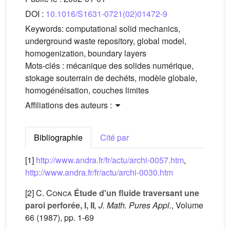
DOI :
10.1016/S1631-0721(02)01472-9
Keywords:
computational solid mechanics,
underground waste repository, global model,
homogenization, boundary layers
Mots-clés :
mécanique des solides numérique,
stokage souterrain de dechéts, modèle globale,
homogénéisation, couches limites
Affiliations des auteurs :
Bibliographie
Cité par
[1]
http://www.andra.fr/fr/actu/archi-0057.htm
,
http://www.andra.fr/fr/actu/archi-0030.htm
[2]
C. Conca
Étude d'un fluide traversant une
paroi perforée, I, II
, J. Math. Pures Appl.
, Volume
66
(1987), pp. 1-69