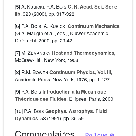
[5]
A. Kubicki; P.A. Bois
C. R. Acad. Sci., Série
IIb
, 328
(2000), pp. 317-322
[6]
P.A. Bois; A. Kubicki
Continuum Mechanics
(G.A. Maugin
et al., eds.), Kluwer Academic,
Dordrecht, 2000, pp. 29-42
[7]
M. Zemansky
Heat and Thermodynamics
,
McGraw-Hill, New York, 1968
[8]
R.M. Bowen
Continuum Physics, Vol. III
,
Academic Press, New York, 1976, pp. 1-127
[9]
P.A. Bois
Introduction à la Mécanique
Théorique des Fluides
, Ellipses, Paris, 2000
[10]
P.A. Bois
Geophys. Astrophys. Fluid
Dynamics
, 58
(1991), pp. 35-59
Commentaires
-
Politique