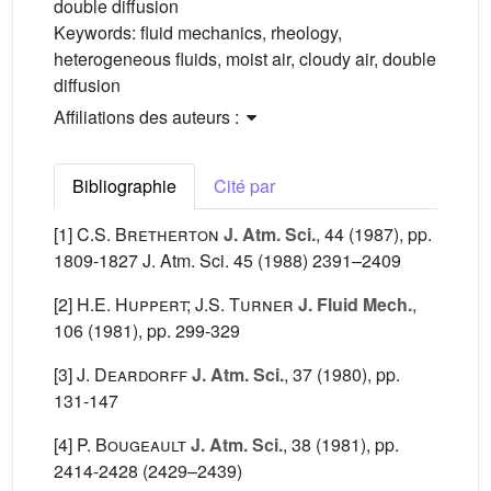
double diffusion
Keywords:
fluid mechanics, rheology,
heterogeneous fluids, moist air, cloudy air, double
diffusion
Affiliations des auteurs :
Bibliographie
Cité par
[1]
C.S. Bretherton
J. Atm. Sci.
, 44
(1987), pp.
1809-1827 J. Atm. Sci. 45 (1988) 2391–2409
[2]
H.E. Huppert; J.S. Turner
J. Fluid Mech.
,
106
(1981), pp. 299-329
[3]
J. Deardorff
J. Atm. Sci.
, 37
(1980), pp.
131-147
[4]
P. Bougeault
J. Atm. Sci.
, 38
(1981), pp.
2414-2428 (2429–2439)