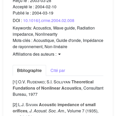
Reçu le :
2003-03-28
Accepté le :
2004-02-10
Publié le :
2004-03-19
DOI :
10.1016/j.crme.2004.02.008
Keywords:
Acoustics, Wave guide, Radiation
impedance, Nonlinearity
Mots-clés :
Acoustique, Guide d'onde, Impédance
de rayonnement, Non-linéaire
Affiliations des auteurs :
Bibliographie
Cité par
[1]
O.V. Rudenko; S.I. Soluyan
Theoretical
Fundations of Nonlinear Acoustics
, Consultant
Bureau, 1977
[2]
L.J. Sivian
Acoustic impedance of small
orifices
, J. Acoust. Soc. Am.
, Volume 7
(1935),