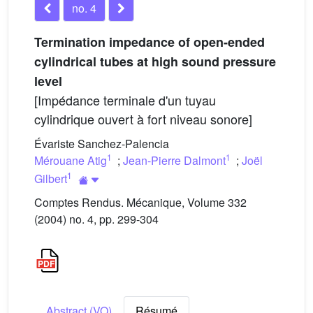
no. 4
Termination impedance of open-ended
cylindrical tubes at high sound pressure
level
[Impédance terminale d'un tuyau
cylindrique ouvert à fort niveau sonore]
Évariste Sanchez-Palencia
1
1
Mérouane Atig
;
Jean-Pierre Dalmont
;
Joël
1
Gilbert
Comptes Rendus. Mécanique, Volume 332
(2004) no. 4, pp. 299-304
Abstract (VO)
Résumé