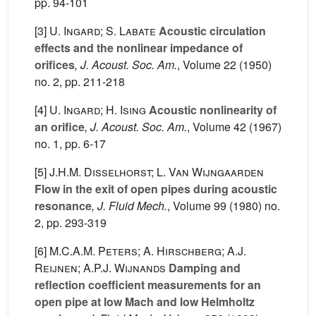
pp. 94-101
[3]
U. Ingard; S. Labate
Acoustic circulation
effects and the nonlinear impedance of
orifices
, J. Acoust. Soc. Am.
, Volume 22
(1950)
no. 2, pp. 211-218
[4]
U. Ingard; H. Ising
Acoustic nonlinearity of
an orifice
, J. Acoust. Soc. Am.
, Volume 42
(1967)
no. 1, pp. 6-17
[5]
J.H.M. Disselhorst; L. Van Wijngaarden
Flow in the exit of open pipes during acoustic
resonance
, J. Fluid Mech.
, Volume 99
(1980) no.
2, pp. 293-319
[6]
M.C.A.M. Peters; A. Hirschberg; A.J.
Reijnen; A.P.J. Wijnands
Damping and
reflection coefficient measurements for an
open pipe at low Mach and low Helmholtz