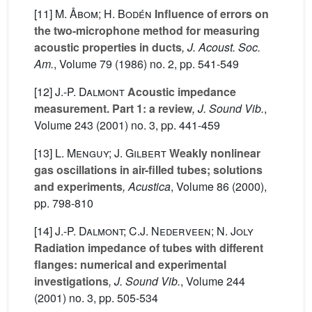
[11]
M. Åbom; H. Bodén
Influence of errors on
the two-microphone method for measuring
acoustic properties in ducts
, J. Acoust. Soc.
Am.
, Volume 79
(1986) no. 2, pp. 541-549
[12]
J.-P. Dalmont
Acoustic impedance
measurement. Part 1: a review
, J. Sound Vib.
,
Volume 243
(2001) no. 3, pp. 441-459
[13]
L. Menguy; J. Gilbert
Weakly nonlinear
gas oscillations in air-filled tubes; solutions
and experiments
, Acustica
, Volume 86
(2000),
pp. 798-810
[14]
J.-P. Dalmont; C.J. Nederveen; N. Joly
Radiation impedance of tubes with different
flanges: numerical and experimental
investigations
, J. Sound Vib.
, Volume 244
(2001) no. 3, pp. 505-534