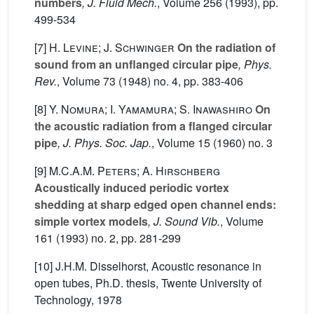
numbers
, J. Fluid Mech.
, Volume 256
(1993), pp.
499-534
[7]
H. Levine; J. Schwinger
On the radiation of
sound from an unflanged circular pipe
, Phys.
Rev.
, Volume 73
(1948) no. 4, pp. 383-406
[8]
Y. Nomura; I. Yamamura; S. Inawashiro
On
the acoustic radiation from a flanged circular
pipe
, J. Phys. Soc. Jap.
, Volume 15
(1960) no. 3
[9]
M.C.A.M. Peters; A. Hirschberg
Acoustically induced periodic vortex
shedding at sharp edged open channel ends:
simple vortex models
, J. Sound Vib.
, Volume
161
(1993) no. 2, pp. 281-299
[10] J.H.M. Disselhorst, Acoustic resonance in
open tubes, Ph.D. thesis, Twente University of
Technology, 1978