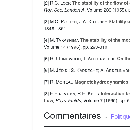
[2]
R.C. Lock
The stability of the flow o
Roy. Soc. London A
, Volume 233
(1955), 
[3]
M.C. Potter; J.A. Kutchey
Stability 
1848-1851
[4]
M. Takashima
The stability of the mo
Volume 14
(1996), pp. 293-310
[5]
R.J. Lingwood; T. Alboussière
On the
[6]
M. Jédidi; S. Kaddeche; A. Abdennad
[7]
R. Moreau
Magnetohydrodynamics
[8]
F. Fujimura; R.E. Kelly
Interaction b
flow
, Phys. Fluids
, Volume 7
(1995), pp. 
Commentaires
-
Politiq