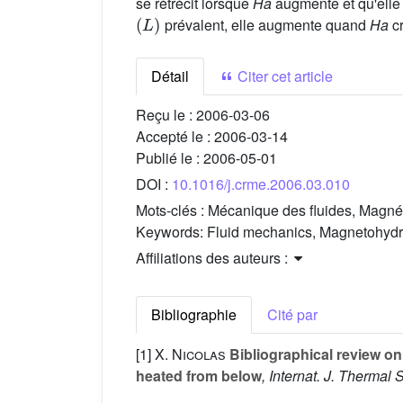
se rétrécit lorsque
Ha
augmente et qu'elle 
(
L
)
prévalent, elle augmente quand
Ha
cr
Détail
Citer cet article
Reçu le :
2006-03-06
Accepté le :
2006-03-14
Publié le :
2006-05-01
DOI :
10.1016/j.crme.2006.03.010
Mots-clés :
Mécanique des fluides, Magné
Keywords:
Fluid mechanics, Magnetohydro
Affiliations des auteurs :
Bibliographie
Cité par
[1]
X. Nicolas
Bibliographical review on
heated from below
, Internat. J. Thermal S