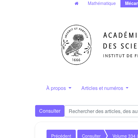
Mathématique
Mécan
À propos
Articles et numéros
Consulter
Précédent
Consulter
Volume 334 