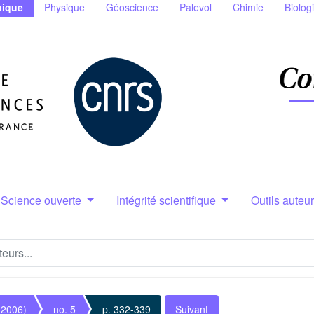
ique
Physique
Géoscience
Palevol
Chimie
Biolog
Science ouverte
Intégrité scientifique
Outils auteu
(2006)
no. 5
p. 332-339
Suivant