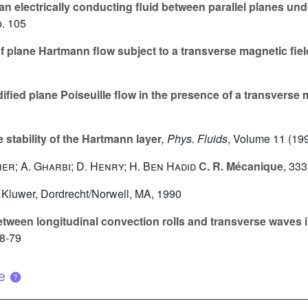
f an electrically conducting fluid between parallel planes un
p. 105
of plane Hartmann flow subject to a transverse magnetic fiel
dified plane Poiseuille flow in the presence of a transverse 
 stability of the Hartmann layer
, Phys. Fluids
, Volume 11
(199
her; A. Gharbi; D. Henry; H. Ben Hadid
C. R. Mécanique
, 333
, Kluwer, Dordrecht/Norwell, MA, 1990
etween longitudinal convection rolls and transverse waves in
68-79
ue