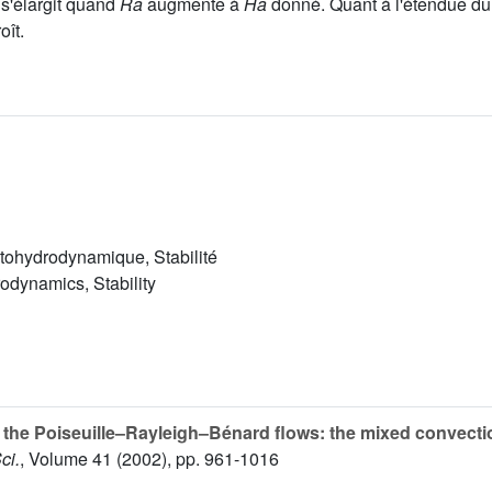
s'élargit quand
Ra
augmente à
Ha
donné. Quant à l'étendue d
oît.
tohydrodynamique, Stabilité
dynamics, Stability
 the Poiseuille–Rayleigh–Bénard flows: the mixed convectio
ci.
, Volume 41
(2002), pp. 961-1016