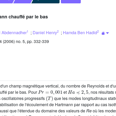
ann chauffé par le bas
1
2
2
i Abdennadher
;
Daniel Henry
;
Hamda Ben Hadid
(2006) no. 5, pp. 332-339
'un champ magnétique vertical, du nombre de Reynolds et d'une 
Pr
=
0
,
001
Ha
≼
2
,
5
uffé par le bas. Pour
et
, nos résultat
(
T
)
 oscillatoires progressifs
que les modes longitudinaux stat
stabilisation de l'écoulement de Hartmann par rapport au cas is
 aussi que l'étendue du domaine des valeurs de
Re
où les mode