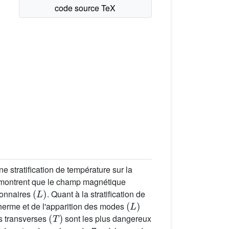
stratification de température sur la
s montrent que le champ magnétique
(
L
)
ionnaires
. Quant à la stratification de
(
L
)
otherme et de l'apparition des modes
(
T
)
s transverses
sont les plus dangereux