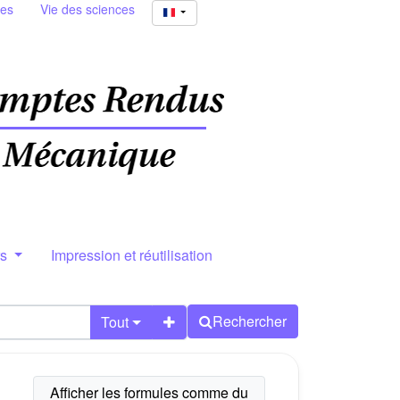
ies
Vie des sciences
rs
Impression et réutilisation
Rechercher
Tout