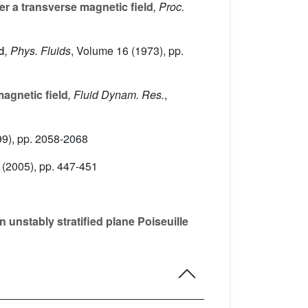
der a transverse magnetic field
, Proc.
d
, Phys. Fluids
, Volume 16
(1973), pp.
magnetic field
, Fluid Dynam. Res.
,
9), pp. 2058-2068
(2005), pp. 447-451
 unstably stratified plane Poiseuille