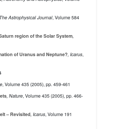
 The Astrophysical Journal
, Volume 584
Saturn region of the Solar System
,
mation of Uranus and Neptune?
, Icarus
,
4
re
, Volume 435
(2005), pp. 459-461
ets
, Nature
, Volume 435
(2005), pp. 466-
elt – Revisited
, Icarus
, Volume 191