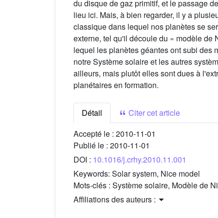
du disque de gaz primitif, et le passage d
lieu ici. Mais, à bien regarder, il y a plu
classique dans lequel nos planètes se ser
externe, tel qu'il découle du « modèle de
lequel les planètes géantes ont subi des m
notre Système solaire et les autres systè
ailleurs, mais plutôt elles sont dues à l'
planétaires en formation.
Détail
Citer cet article
Accepté le :
2010-11-01
Publié le :
2010-11-01
DOI :
10.1016/j.crhy.2010.11.001
Keywords:
Solar system, Nice model
Mots-clés :
Système solaire, Modèle de N
Affiliations des auteurs :