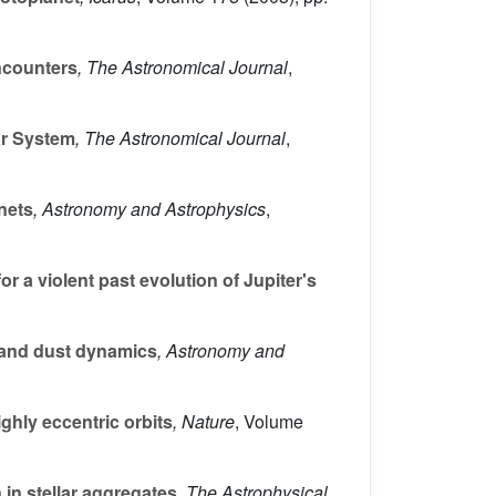
encounters
, The Astronomical Journal
,
lar System
, The Astronomical Journal
,
anets
, Astronomy and Astrophysics
,
or a violent past evolution of Jupiter's
, and dust dynamics
, Astronomy and
ighly eccentric orbits
, Nature
, Volume
 in stellar aggregates
, The Astrophysical