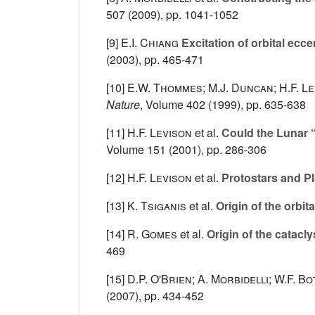
507
(2009), pp. 1041-1052
[9]
E.I. Chiang
Excitation of orbital ecc
(2003), pp. 465-471
[10]
E.W. Thommes; M.J. Duncan; H.F. L
Nature
, Volume 402
(1999), pp. 635-638
[11]
H.F. Levison
et al.
Could the Lunar 
Volume 151
(2001), pp. 286-306
[12]
H.F. Levison
et al.
Protostars and Pl
[13]
K. Tsiganis
et al.
Origin of the orbit
[14]
R. Gomes
et al.
Origin of the catacl
469
[15]
D.P. O'Brien; A. Morbidelli; W.F. B
(2007), pp. 434-452