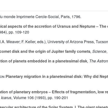
du monde Imprimerie Cercle-Social, Paris, 1796.
al aspects of the accretion of Uranus and Neptune – The
984), pp. 109-120
.A. Weaver; F. Keller, eds.), University of Arizona Press, Tucso
comet disk and the origin of Jupiter family comets
, Science
ution of planets embedded in a planetesimal disk
, The Astro
son
Planetary migration in a planetesimal disk: Why did Nep
ion of planetary embryos – Effects of fragmentation, low re
, Icarus
, Volume 106
(1993), pp. 190-201
ecular architecture of the Solar System. I. The giant planet