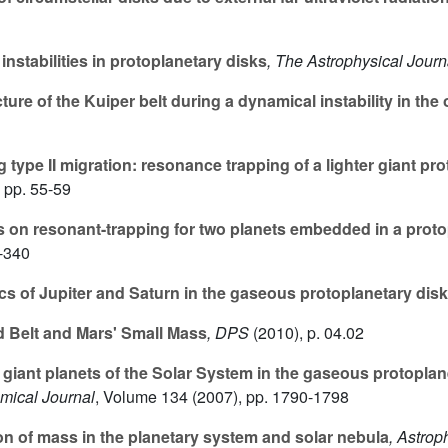
nstabilities in protoplanetary disks
, The Astrophysical Journ
cture of the Kuiper belt during a dynamical instability in th
type II migration: resonance trapping of a lighter giant pr
 pp. 55-59
 on resonant-trapping for two planets embedded in a proto
-340
 of Jupiter and Saturn in the gaseous protoplanetary disk
d Belt and Mars' Small Mass
, DPS
(2010), p. 04.02
giant planets of the Solar System in the gaseous protoplanet
mical Journal
, Volume 134
(2007), pp. 1790-1798
on of mass in the planetary system and solar nebula
, Astro