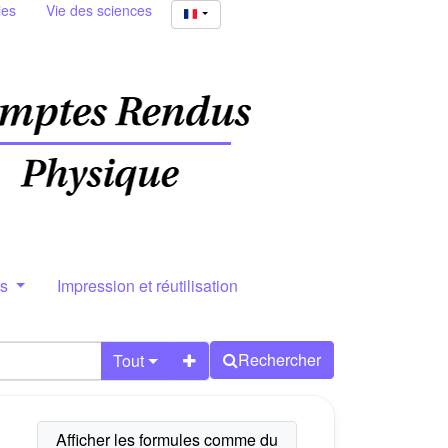
ies
Vie des sciences
rs
Impression et réutilisation
Rechercher
Tout