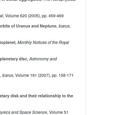
al
, Volume 620
(2005), pp. 459-469
e orbits of Uranus and Neptune
, Icarus
,
otoplanet
, Monthly Notices of the Royal
planetary disc
, Astronomy and
, Icarus
, Volume 191
(2007), pp. 158-171
ary disk and their relationship to the
physics and Space Science
, Volume 51