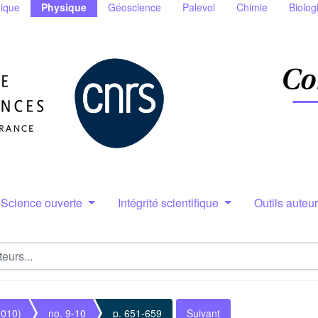
ique
Physique
Géoscience
Palevol
Chimie
Biolog
Science ouverte
Intégrité scientifique
Outils auteu
2010)
no. 9-10
p. 651-659
Suivant