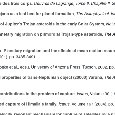
e des trois corps
, Oeuvres de Lagrange, Tome 6, Chapitre II
, G
ans as a test bed for planet formation
, The Astrophysical Jo
f Jupiter's Trojan asteroids in the early Solar System
, Natu
anetary migration on primordial Trojan-type asteroids
, The 
ig
Planetary migration and the effects of mean motion reson
001), pp. 3485-3491
ottke
et al., eds.), University of Arizona Press, Tucson, 2002, p
 properties of trans-Neptunian object (20000) Varuna
, The 
ontributions to the problem of capture
, Icarus
, Volume 30
(1
d capture of Himalia's family
, Icarus
, Volume 167
(2004), pp.
velocity, resonant mechanism for capture of satellites by a p