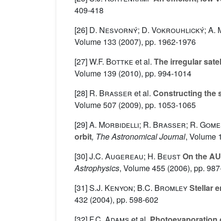
409-418
[26]
D. Nesvorný; D. Vokrouhlický; A. 
Volume 133
(2007), pp. 1962-1976
[27]
W.F. Bottke
et al.
The irregular sate
Volume 139
(2010), pp. 994-1014
[28]
R. Brasser
et al.
Constructing the se
Volume 507
(2009), pp. 1053-1065
[29]
A. Morbidelli; R. Brasser; R. Gomes
orbit
, The Astronomical Journal
, Volume 
[30]
J.C. Augereau; H. Beust
On the AU 
Astrophysics
, Volume 455
(2006), pp. 987
[31]
S.J. Kenyon; B.C. Bromley
Stellar e
432
(2004), pp. 598-602
[32]
F.C. Adams
et al.
Photoevaporation of 