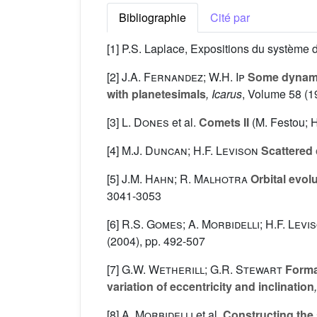
Bibliographie
Cité par
[1] P.S. Laplace, Expositions du système 
[2]
J.A. Fernandez; W.H. Ip
Some dynamic
with planetesimals
, Icarus
, Volume 58
(1
[3]
L. Dones
et al.
Comets II
(M. Festou; H
[4]
M.J. Duncan; H.F. Levison
Scattered 
[5]
J.M. Hahn; R. Malhotra
Orbital evol
3041-3053
[6]
R.S. Gomes; A. Morbidelli; H.F. Levi
(2004), pp. 492-507
[7]
G.W. Wetherill; G.R. Stewart
Format
variation of eccentricity and inclination
[8]
A. Morbidelli
et al.
Constructing the s