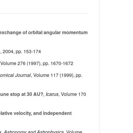
 exchange of orbital angular momentum
n, 2004, pp. 153-174
, Volume 276
(1997), pp. 1670-1672
nomical Journal
, Volume 117
(1999), pp.
tune stop at 30 AU?
, Icarus
, Volume 170
lative velocity, and independent
s
, Astronomy and Astrophysics
, Volume