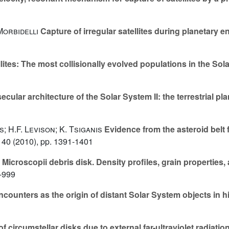
Morbidelli
Capture of irregular satellites during planetary 
llites: The most collisionally evolved populations in the So
cular architecture of the Solar System II: the terrestrial pl
; H.F. Levison; K. Tsiganis
Evidence from the asteroid belt f
140
(2010), pp. 1391-1401
Microscopii debris disk. Density profiles, grain properties
-999
ncounters as the origin of distant Solar System objects in h
circumstellar disks due to external far-ultraviolet radiation