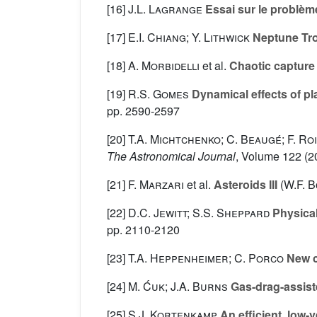
[16]
J.L. Lagrange
Essai sur le problèm
[17]
E.I. Chiang; Y. Lithwick
Neptune Troj
[18]
A. Morbidelli
et al.
Chaotic capture o
[19]
R.S. Gomes
Dynamical effects of pl
pp. 2590-2597
[20]
T.A. Michtchenko; C. Beaugé; F. Ro
The Astronomical Journal
, Volume 122
(2
[21]
F. Marzari
et al.
Asteroids III
(W.F. B
[22]
D.C. Jewitt; S.S. Sheppard
Physical
pp. 2110-2120
[23]
T.A. Heppenheimer; C. Porco
New c
[24]
M. Ćuk; J.A. Burns
Gas-drag-assiste
[25]
S.J. Kortenkamp
An efficient, low-