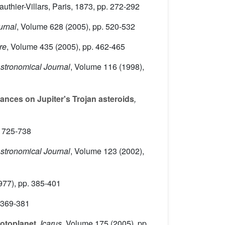
authier-Villars, Paris, 1873, pp. 272-292
urnal
, Volume 628
(2005), pp. 520-532
re
, Volume 435
(2005), pp. 462-465
Astronomical Journal
, Volume 116
(1998),
ances on Jupiter's Trojan asteroids
,
p. 725-738
Astronomical Journal
, Volume 123
(2002),
977), pp. 385-401
 369-381
rotoplanet
, Icarus
, Volume 175
(2005), pp.