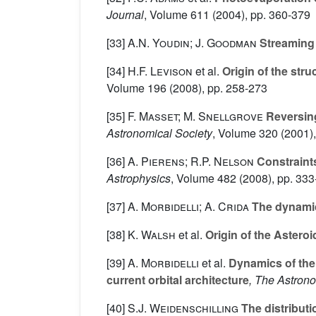
Journal
, Volume 611
(2004), pp. 360-379
[33]
A.N. Youdin; J. Goodman
Streaming i
[34]
H.F. Levison
et al.
Origin of the stru
Volume 196
(2008), pp. 258-273
[35]
F. Masset; M. Snellgrove
Reversing 
Astronomical Society
, Volume 320
(2001),
[36]
A. Pierens; R.P. Nelson
Constraints
Astrophysics
, Volume 482
(2008), pp. 333
[37]
A. Morbidelli; A. Crida
The dynamics
[38]
K. Walsh
et al.
Origin of the Asteroi
[39]
A. Morbidelli
et al.
Dynamics of the 
current orbital architecture
, The Astrono
[40]
S.J. Weidenschilling
The distributi