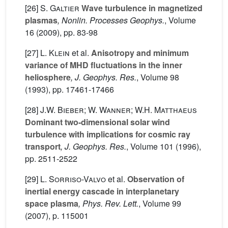
[26]
S. Galtier
Wave turbulence in magnetized
plasmas
, Nonlin. Processes Geophys.
, Volume
16
(2009), pp. 83-98
[27]
L. Klein
et al.
Anisotropy and minimum
variance of MHD fluctuations in the inner
heliosphere
, J. Geophys. Res.
, Volume 98
(1993), pp. 17461-17466
[28]
J.W. Bieber; W. Wanner; W.H. Matthaeus
Dominant two-dimensional solar wind
turbulence with implications for cosmic ray
transport
, J. Geophys. Res.
, Volume 101
(1996),
pp. 2511-2522
[29]
L. Sorriso-Valvo
et al.
Observation of
inertial energy cascade in interplanetary
space plasma
, Phys. Rev. Lett.
, Volume 99
(2007), p. 115001