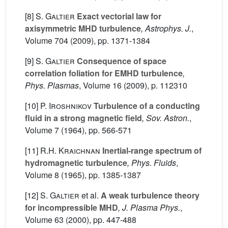
[8]
S. Galtier
Exact vectorial law for
axisymmetric MHD turbulence
, Astrophys. J.
,
Volume 704
(2009), pp. 1371-1384
[9]
S. Galtier
Consequence of space
correlation foliation for EMHD turbulence
,
Phys. Plasmas
, Volume 16
(2009), p. 112310
[10]
P. Iroshnikov
Turbulence of a conducting
fluid in a strong magnetic field
, Sov. Astron.
,
Volume 7
(1964), pp. 566-571
[11]
R.H. Kraichnan
Inertial-range spectrum of
hydromagnetic turbulence
, Phys. Fluids
,
Volume 8
(1965), pp. 1385-1387
[12]
S. Galtier
et al.
A weak turbulence theory
for incompressible MHD
, J. Plasma Phys.
,
Volume 63
(2000), pp. 447-488