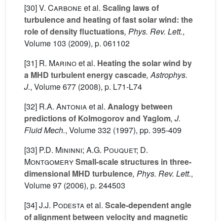
[30]
V. Carbone
et al.
Scaling laws of
turbulence and heating of fast solar wind: the
role of density fluctuations
, Phys. Rev. Lett.
,
Volume 103
(2009), p. 061102
[31]
R. Marino
et al.
Heating the solar wind by
a MHD turbulent energy cascade
, Astrophys.
J.
, Volume 677
(2008), p. L71-L74
[32]
R.A. Antonia
et al.
Analogy between
predictions of Kolmogorov and Yaglom
, J.
Fluid Mech.
, Volume 332
(1997), pp. 395-409
[33]
P.D. Mininni; A.G. Pouquet; D.
Montgomery
Small-scale structures in three-
dimensional MHD turbulence
, Phys. Rev. Lett.
,
Volume 97
(2006), p. 244503
[34]
J.J. Podesta
et al.
Scale-dependent angle
of alignment between velocity and magnetic