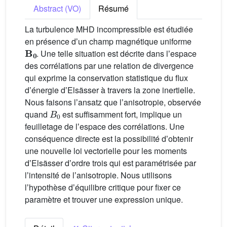
Abstract (VO)
Résumé
La turbulence MHD incompressible est étudiée
en présence dʼun champ magnétique uniforme
B
0
. Une telle situation est décrite dans lʼespace
des corrélations par une relation de divergence
qui exprime la conservation statistique du flux
dʼénergie dʼElsässer à travers la zone inertielle.
Nous faisons lʼansatz que lʼanisotropie, observée
B
0
quand
est suffisamment fort, implique un
feuilletage de lʼespace des corrélations. Une
conséquence directe est la possibilité dʼobtenir
une nouvelle loi vectorielle pour les moments
dʼElsässer dʼordre trois qui est paramétrisée par
lʼintensité de lʼanisotropie. Nous utilisons
lʼhypothèse dʼéquilibre critique pour fixer ce
paramètre et trouver une expression unique.