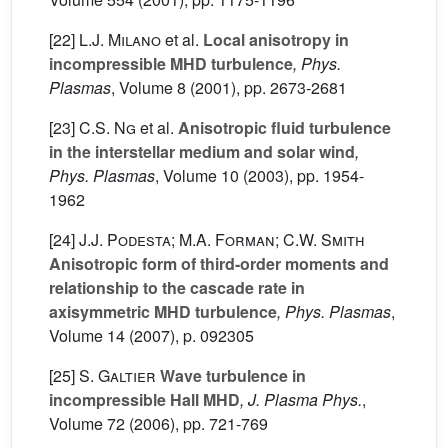
[22]
L.J. Milano
et al.
Local anisotropy in
incompressible MHD turbulence
, Phys.
Plasmas
, Volume 8
(2001), pp. 2673-2681
[23]
C.S. Ng
et al.
Anisotropic fluid turbulence
in the interstellar medium and solar wind
,
Phys. Plasmas
, Volume 10
(2003), pp. 1954-
1962
[24]
J.J. Podesta; M.A. Forman; C.W. Smith
Anisotropic form of third-order moments and
relationship to the cascade rate in
axisymmetric MHD turbulence
, Phys. Plasmas
,
Volume 14
(2007), p. 092305
[25]
S. Galtier
Wave turbulence in
incompressible Hall MHD
, J. Plasma Phys.
,
Volume 72
(2006), pp. 721-769