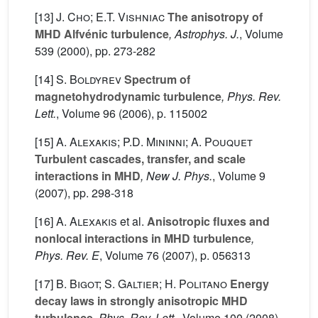
[13]
J. Cho; E.T. Vishniac
The anisotropy of
MHD Alfvénic turbulence
, Astrophys. J.
, Volume
539
(2000), pp. 273-282
[14]
S. Boldyrev
Spectrum of
magnetohydrodynamic turbulence
, Phys. Rev.
Lett.
, Volume 96
(2006), p. 115002
[15]
A. Alexakis; P.D. Mininni; A. Pouquet
Turbulent cascades, transfer, and scale
interactions in MHD
, New J. Phys.
, Volume 9
(2007), pp. 298-318
[16]
A. Alexakis
et al.
Anisotropic fluxes and
nonlocal interactions in MHD turbulence
,
Phys. Rev. E
, Volume 76
(2007), p. 056313
[17]
B. Bigot; S. Galtier; H. Politano
Energy
decay laws in strongly anisotropic MHD
turbulence
, Phys. Rev. Lett.
, Volume 100
(2008),