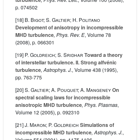
p. 074502
[18]
B. Bigot; S. Galtier; H. Politano
Development of anisotropy in incompressible
MHD turbulence
, Phys. Rev. E
, Volume 78
(2008), p. 066301
[19]
P. Goldreich; S. Sridhar
Toward a theory
of interstellar turbulence. II. Strong alfvénic
turbulence
, Astrophys. J.
, Volume 438
(1995),
pp. 763-775
[20]
S. Galtier; A. Pouquet; A. Mangeney
On
spectral scaling laws for incompressible
anisotropic MHD turbulence
, Phys. Plasmas
,
Volume 12
(2005), p. 092310
[21]
J. Maron; P. Goldreich
Simulations of
incompressible MHD turbulence
, Astrophys. J.
,
Volume 554
(2001), pp. 1175-1196