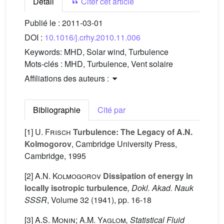
Détail
Citer cet article
Publié le :
2011-03-01
DOI :
10.1016/j.crhy.2010.11.006
Keywords:
MHD, Solar wind, Turbulence
Mots-clés :
MHD, Turbulence, Vent solaire
Affiliations des auteurs :
Bibliographie
Cité par
[1]
U. Frisch
Turbulence: The Legacy of A.N.
Kolmogorov
, Cambridge University Press,
Cambridge, 1995
[2]
A.N. Kolmogorov
Dissipation of energy in
locally isotropic turbulence
, Dokl. Akad. Nauk
SSSR
, Volume 32
(1941), pp. 16-18
[3]
A.S. Monin; A.M. Yaglom
, Statistical Fluid