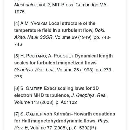
Mechanics
, vol. 2
, MIT Press, Cambridge MA,
1975
[4]
A.M. Yaglom
Local structure of the
temperature field in a turbulent flow
, Dokl.
Akad. Nauk SSSR
, Volume 69
(1949), pp. 743-
746
[5]
H. Politano; A. Pouquet
Dynamical length
scales for turbulent magnetized flows
,
Geophys. Res. Lett.
, Volume 25
(1998), pp. 273-
276
[6]
S. Galtier
Exact scaling laws for 3D
electron MHD turbulence
, J. Geophys. Res.
,
Volume 113
(2008), p. A01102
[7]
S. Galtier
von Kármán–Howarth equations
for Hall magnetohydrodynamic flows
, Phys.
Rev. E
, Volume 77
(2008), p. 015302(R)