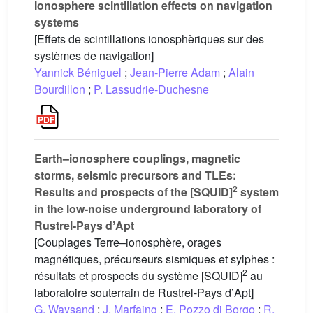
Ionosphere scintillation effects on navigation
systems
[Effets de scintillations ionosphèriques sur des
systèmes de navigation]
Yannick Béniguel
;
Jean-Pierre Adam
;
Alain
Bourdillon
;
P. Lassudrie-Duchesne
Earth–ionosphere couplings, magnetic
storms, seismic precursors and TLEs:
2
Results and prospects of the [SQUID]
system
in the low-noise underground laboratory of
Rustrel-Pays dʼApt
[Couplages Terre–ionosphère, orages
magnétiques, précurseurs sismiques et sylphes :
2
résultats et prospects du système [SQUID]
au
laboratoire souterrain de Rustrel-Pays dʼApt]
G. Waysand
;
J. Marfaing
;
E. Pozzo di Borgo
;
R.