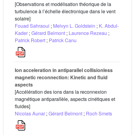
[Observations et modélisation théorique de la
turbulence à lʼéchelle électronique dans le vent
solaire]
Fouad Sahraoui
;
Melvyn L. Goldstein
;
K. Abdul-
Kader
;
Gérard Belmont
;
Laurence Rezeau
;
Patrick Robert
;
Patrick Canu
Ion acceleration in antiparallel collisionless
magnetic reconnection: Kinetic and fluid
aspects
[Accélération des ions dans la reconnexion
magnétique antiparallèle, aspects cinétiques et
fluides]
Nicolas Aunai
;
Gérard Belmont
;
Roch Smets