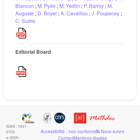
Blancon
;
M. Pyée
;
M. Yedlin
;
P. Barroy
;
M.
Auguste
;
D. Boyer
;
A. Cavaillou
;
J. Poupeney
;
C. Sudre
Editorial Board
ISSN : 1631-
Accessibilité - non conforme
Nous suivre
0705
e-ISSN :
Contact
Mentions légales