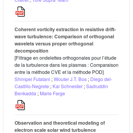
Coherent vorticity extraction in resistive drift-
wave turbulence: Comparison of orthogonal
wavelets versus proper orthogonal
decomposition
[Filtrage en ondelettes orthogonales pour lʼétude
de la turbulence dans les plasmas : Comparaison
entre la méthode CVE et la méthode POD]
Shimpei Futatani
;
Wouter J.T. Bos
;
Diego del-
Castillo-Negrete
;
Kai Schneider
;
Sadruddin
Benkadda
;
Marie Farge
Observation and theoretical modeling of
electron scale solar wind turbulence