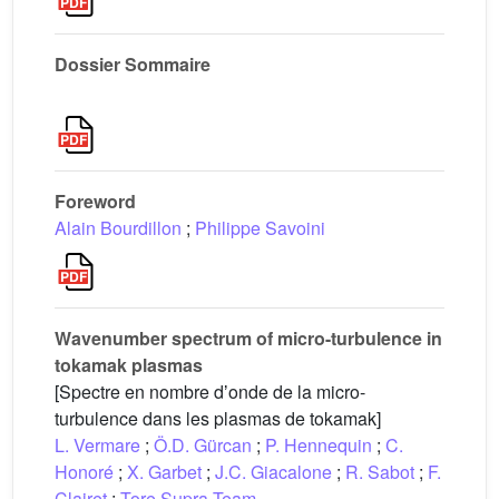
Dossier Sommaire
Foreword
Alain Bourdillon
;
Philippe Savoini
Wavenumber spectrum of micro-turbulence in
tokamak plasmas
[Spectre en nombre dʼonde de la micro-
turbulence dans les plasmas de tokamak]
L. Vermare
;
Ö.D. Gürcan
;
P. Hennequin
;
C.
Honoré
;
X. Garbet
;
J.C. Giacalone
;
R. Sabot
;
F.
Clairet
;
Tore Supra Team