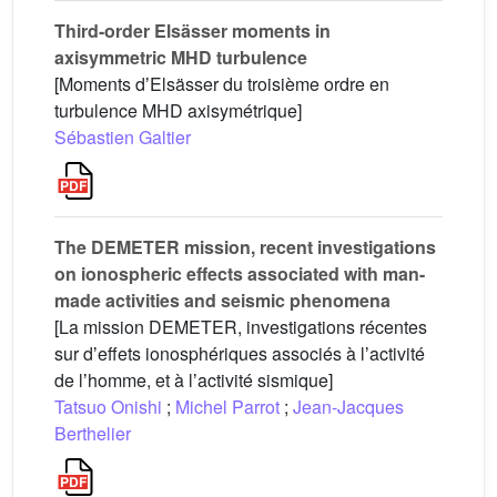
Third-order Elsässer moments in
axisymmetric MHD turbulence
[Moments dʼElsässer du troisième ordre en
turbulence MHD axisymétrique]
Sébastien Galtier
The DEMETER mission, recent investigations
on ionospheric effects associated with man-
made activities and seismic phenomena
[La mission DEMETER, investigations récentes
sur dʼeffets ionosphériques associés à lʼactivité
de lʼhomme, et à lʼactivité sismique]
Tatsuo Onishi
;
Michel Parrot
;
Jean-Jacques
Berthelier