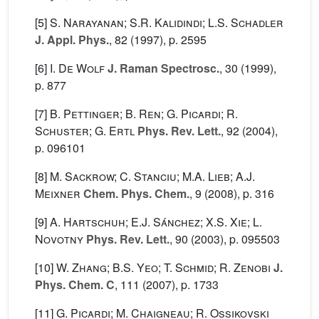
[5]
S. Narayanan; S.R. Kalidindi; L.S. Schadler
J. Appl. Phys.
, 82
(1997), p. 2595
[6]
I. De Wolf
J. Raman Spectrosc.
, 30
(1999),
p. 877
[7]
B. Pettinger; B. Ren; G. Picardi; R.
Schuster; G. Ertl
Phys. Rev. Lett.
, 92
(2004),
p. 096101
[8]
M. Sackrow; C. Stanciu; M.A. Lieb; A.J.
Meixner
Chem. Phys. Chem.
, 9
(2008), p. 316
[9]
A. Hartschuh; E.J. Sánchez; X.S. Xie; L.
Novotny
Phys. Rev. Lett.
, 90
(2003), p. 095503
[10]
W. Zhang; B.S. Yeo; T. Schmid; R. Zenobi
J.
Phys. Chem. C
, 111
(2007), p. 1733
[11]
G. Picardi; M. Chaigneau; R. Ossikovski