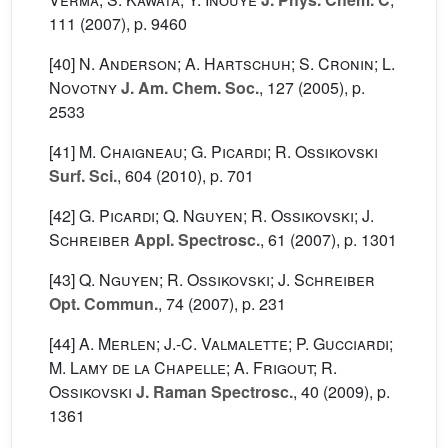
111
(2007), p. 9460
[40]
N. Anderson; A. Hartschuh; S. Cronin; L.
Novotny
J. Am. Chem. Soc.
, 127
(2005), p.
2533
[41]
M. Chaigneau; G. Picardi; R. Ossikovski
Surf. Sci.
, 604
(2010), p. 701
[42]
G. Picardi; Q. Nguyen; R. Ossikovski; J.
Schreiber
Appl. Spectrosc.
, 61
(2007), p. 1301
[43]
Q. Nguyen; R. Ossikovski; J. Schreiber
Opt. Commun.
, 74
(2007), p. 231
[44]
A. Merlen; J.-C. Valmalette; P. Gucciardi;
M. Lamy de la Chapelle; A. Frigout; R.
Ossikovski
J. Raman Spectrosc.
, 40
(2009), p.
1361