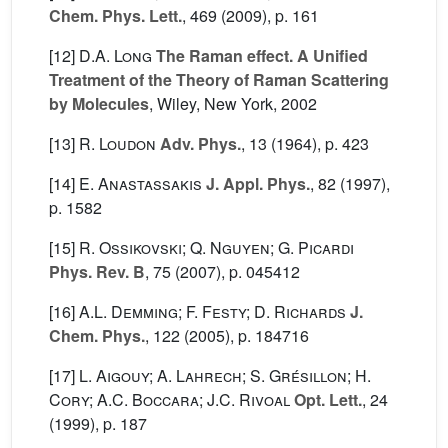
Chem. Phys. Lett.
, 469
(2009), p. 161
[12]
D.A. Long
The Raman effect. A Unified
Treatment of the Theory of Raman Scattering
by Molecules
, Wiley, New York, 2002
[13]
R. Loudon
Adv. Phys.
, 13
(1964), p. 423
[14]
E. Anastassakis
J. Appl. Phys.
, 82
(1997),
p. 1582
[15]
R. Ossikovski; Q. Nguyen; G. Picardi
Phys. Rev. B
, 75
(2007), p. 045412
[16]
A.L. Demming; F. Festy; D. Richards
J.
Chem. Phys.
, 122
(2005), p. 184716
[17]
L. Aigouy; A. Lahrech; S. Grésillon; H.
Cory; A.C. Boccara; J.C. Rivoal
Opt. Lett.
, 24
(1999), p. 187