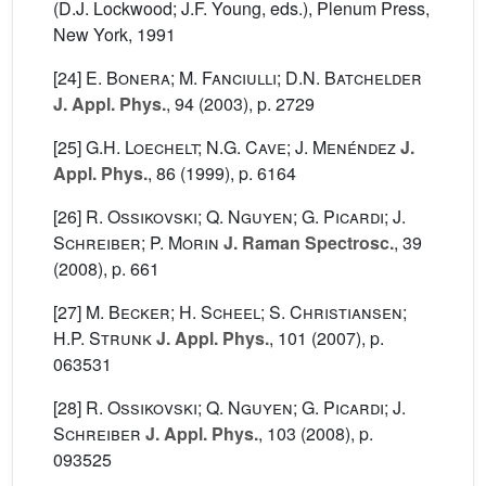
(D.J. Lockwood; J.F. Young, eds.), Plenum Press,
New York, 1991
[24]
E. Bonera; M. Fanciulli; D.N. Batchelder
J. Appl. Phys.
, 94
(2003), p. 2729
[25]
G.H. Loechelt; N.G. Cave; J. Menéndez
J.
Appl. Phys.
, 86
(1999), p. 6164
[26]
R. Ossikovski; Q. Nguyen; G. Picardi; J.
Schreiber; P. Morin
J. Raman Spectrosc.
, 39
(2008), p. 661
[27]
M. Becker; H. Scheel; S. Christiansen;
H.P. Strunk
J. Appl. Phys.
, 101
(2007), p.
063531
[28]
R. Ossikovski; Q. Nguyen; G. Picardi; J.
Schreiber
J. Appl. Phys.
, 103
(2008), p.
093525