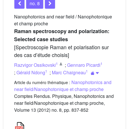
no. 8
Nanophotonics and near field / Nanophotonique
et champ proche
Raman spectroscopy and polarization:
Selected case studies
[Spectroscopie Raman et polarisation sur
des cas dʼétude choisis]
1
1
Razvigor Ossikovski
;
Gennaro Picardi
1
1
;
Gérald Ndong
;
Marc Chaigneau
Nanophotonics and
Article du numéro thématique :
near field/Nanophotonique et champ proche
Comptes Rendus. Physique, Nanophotonics and
near field/Nanophotonique et champ proche,
Volume 13 (2012) no. 8, pp. 837-852