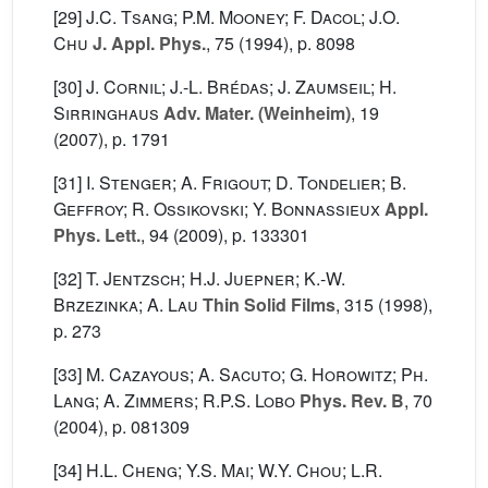
[29]
J.C. Tsang; P.M. Mooney; F. Dacol; J.O.
Chu
J. Appl. Phys.
, 75
(1994), p. 8098
[30]
J. Cornil; J.-L. Brédas; J. Zaumseil; H.
Sirringhaus
Adv. Mater. (Weinheim)
, 19
(2007), p. 1791
[31]
I. Stenger; A. Frigout; D. Tondelier; B.
Geffroy; R. Ossikovski; Y. Bonnassieux
Appl.
Phys. Lett.
, 94
(2009), p. 133301
[32]
T. Jentzsch; H.J. Juepner; K.-W.
Brzezinka; A. Lau
Thin Solid Films
, 315
(1998),
p. 273
[33]
M. Cazayous; A. Sacuto; G. Horowitz; Ph.
Lang; A. Zimmers; R.P.S. Lobo
Phys. Rev. B
, 70
(2004), p. 081309
[34]
H.L. Cheng; Y.S. Mai; W.Y. Chou; L.R.