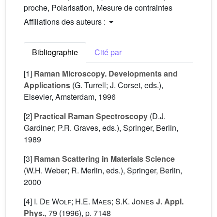
proche, Polarisation, Mesure de contraintes
Affiliations des auteurs :
Bibliographie
Cité par
[1]
Raman Microscopy. Developments and
Applications
(G. Turrell; J. Corset, eds.),
Elsevier, Amsterdam, 1996
[2]
Practical Raman Spectroscopy
(D.J.
Gardiner; P.R. Graves, eds.), Springer, Berlin,
1989
[3]
Raman Scattering in Materials Science
(W.H. Weber; R. Merlin, eds.), Springer, Berlin,
2000
[4]
I. De Wolf; H.E. Maes; S.K. Jones
J. Appl.
Phys.
, 79
(1996), p. 7148