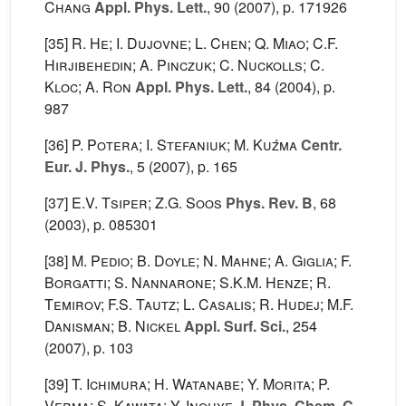
Chang
Appl. Phys. Lett.
, 90
(2007), p. 171926
[35]
R. He; I. Dujovne; L. Chen; Q. Miao; C.F.
Hirjibehedin; A. Pinczuk; C. Nuckolls; C.
Kloc; A. Ron
Appl. Phys. Lett.
, 84
(2004), p.
987
[36]
P. Potera; I. Stefaniuk; M. Kuźma
Centr.
Eur. J. Phys.
, 5
(2007), p. 165
[37]
E.V. Tsiper; Z.G. Soos
Phys. Rev. B
, 68
(2003), p. 085301
[38]
M. Pedio; B. Doyle; N. Mahne; A. Giglia; F.
Borgatti; S. Nannarone; S.K.M. Henze; R.
Temirov; F.S. Tautz; L. Casalis; R. Hudej; M.F.
Danisman; B. Nickel
Appl. Surf. Sci.
, 254
(2007), p. 103
[39]
T. Ichimura; H. Watanabe; Y. Morita; P.
Verma; S. Kawata; Y. Inouye
J. Phys. Chem. C
,