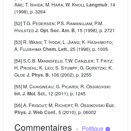
Abe; T. Ishida; M. Hara; W. Knoll
Langmuir
, 14
(1998), p. 3264
[52]
T.G. Pedersen; P.S. Ramanujam; P.M.
Hvilsted
J. Opt. Soc. Am. B
, 15
(1998), p. 2721
[53]
R. Wang; T. Iyoda; L. Jiang; K. Hashimoto;
A. Fujishima
Chem. Lett.
, 25
(1996), p. 1005
[54]
S.C.B. Mannsfeld; T.W. Canzler; T. Fritz;
H. Proehl; K. Leo; S. Stumpf; G. Goretzki; K.
Gloe
J. Phys. B
, 106
(2002), p. 2255
[55]
M. Chaigneau; G. Picardi; R. Ossikovski
Int. J. Mol. Sci.
, 12
(2011), p. 1245
[56]
A. Frigout; M. Richert; R. Ossikovski
Eur.
Phys. J. Web Conf.
, 5
(2010), p. 06002
Commentaires
-
Politique