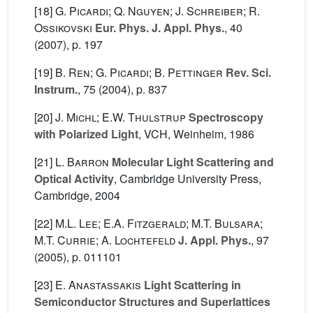
[18]
G. Picardi; Q. Nguyen; J. Schreiber; R.
Ossikovski
Eur. Phys. J. Appl. Phys.
, 40
(2007), p. 197
[19]
B. Ren; G. Picardi; B. Pettinger
Rev. Sci.
Instrum.
, 75
(2004), p. 837
[20]
J. Michl; E.W. Thulstrup
Spectroscopy
with Polarized Light
, VCH, Weinheim, 1986
[21]
L. Barron
Molecular Light Scattering and
Optical Activity
, Cambridge University Press,
Cambridge, 2004
[22]
M.L. Lee; E.A. Fitzgerald; M.T. Bulsara;
M.T. Currie; A. Lochtefeld
J. Appl. Phys.
, 97
(2005), p. 011101
[23]
E. Anastassakis
Light Scattering in
Semiconductor Structures and Superlattices