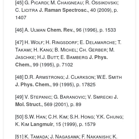
[45]
G. Picardi; M. Chaigneau; R. Ossikovski;
C. Licitra
J. Raman Spectrosc.
, 40
(2009), p.
1407
[46]
A. Ulman
Chem. Rev.
, 96
(1996), p. 1533
[47]
H. Wolf; H. Ringsdorf; E. Delamarche; T.
Takami; H. Kang; B. Michel; Ch. Gerber; M.
Jaschke; H.J. Butt; E. Bamberg
J. Phys.
Chem.
, 99
(1995), p. 7102
[48]
D.R. Armstrong; J. Clarkson; W.E. Smith
J. Phys. Chem.
, 99
(1995), p. 17825
[49]
V. Stepanic; G. Baranovic; V. Smrecki
J.
Mol. Struct.
, 569
(2001), p. 89
[50]
S.W. Han; C.H. Kim; S.H. Hong; Y.K. Chung;
K. Kim
Langmuir
, 15
(1999), p. 1579
[51]
K. Tamada; J. Nagasawa; F. Nakanishi; K.