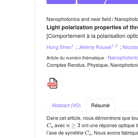
Nanophotonics and near field / Nanophot
Light polarization properties of t
[Comportement à la polarisation opti
1
1
,
2
Hong Shen
;
Jérémy Rouxel
;
Nicolas
Nanophotonic
Article du numéro thématique :
Comptes Rendus. Physique, Nanophotonics
Abstract (VO)
Résumé
Dans cet article, nous démontrons que to
C
n
n
≥
3
avec
ont une réponse optique li
C
n
lʼaxe de symétrie
. Nous avons fabriqué