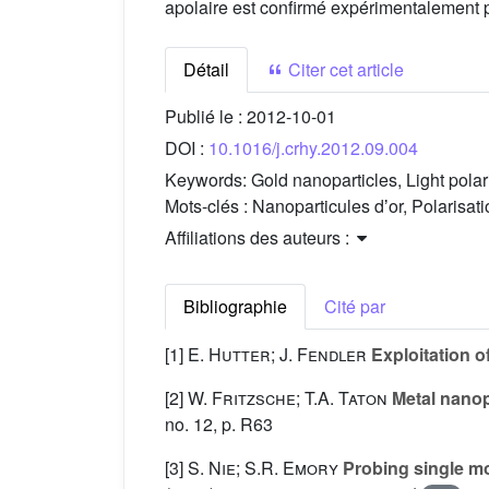
apolaire est confirmé expérimentalement 
Détail
Citer cet article
Publié le :
2012-10-01
DOI :
10.1016/j.crhy.2012.09.004
Keywords:
Gold nanoparticles, Light pola
Mots-clés :
Nanoparticules dʼor, Polarisat
Affiliations des auteurs :
Bibliographie
Cité par
[1]
E. Hutter; J. Fendler
Exploitation o
[2]
W. Fritzsche; T.A. Taton
Metal nanop
no. 12, p. R63
[3]
S. Nie; S.R. Emory
Probing single mo