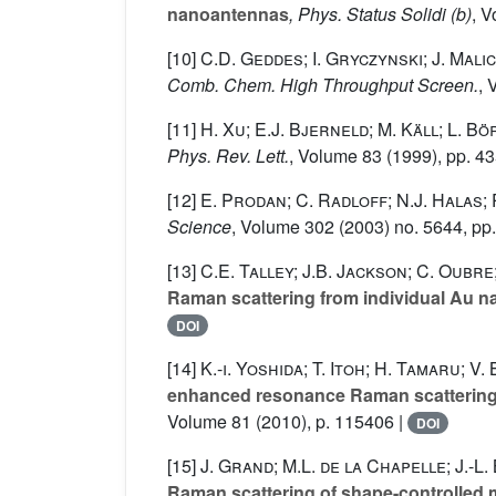
nanoantennas
, Phys. Status Solidi (b)
, 
[10]
C.D. Geddes; I. Gryczynski; J. Mali
Comb. Chem. High Throughput Screen.
, 
[11]
H. Xu; E.J. Bjerneld; M. Käll; L. B
Phys. Rev. Lett.
, Volume 83
(1999), pp. 4
[12]
E. Prodan; C. Radloff; N.J. Halas;
Science
, Volume 302
(2003) no. 5644, pp
[13]
C.E. Talley; J.B. Jackson; C. Oubre
Raman scattering from individual Au n
DOI
[14]
K.-i. Yoshida; T. Itoh; H. Tamaru; V. 
enhanced resonance Raman scattering 
Volume 81
(2010), p. 115406 |
DOI
[15]
J. Grand; M.L. de la Chapelle; J.-L. 
Raman scattering of shape-controlled me