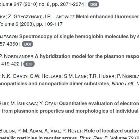
Volume 247
(2010) no. 8, pp. 2071-2074 |
DOI
cka; Z. Gryczynski; J.R. Lakowicz
Metal-enhanced fluorescenc
Volume 6
(2003), pp. 109-117
örjesson
Spectroscopy of single hemoglobin molecules by 
357-4360 |
DOI
 P. Nordlander
A hybridization model for the plasmon resp
. 419-422 |
DOI
; N.K. Grady; C.W. Hollars; S.M. Lane; T.R. Huser; P. Nordl
anoparticles and nanoparticle dimer substrates
, Nano Lett.
, 
Biju; M. Ishikawa; Y. Ozaki
Quantitative evaluation of electr
from plasmonic properties and morphologies of individual
Bijeon; P.-M. Adam; A. Vial; P. Royer
Role of localized surf
tallic particles in regular arrays
, Phys. Rev. B
, Volume 72
(2