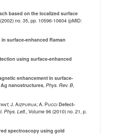
oach based on the localized surface
(2002) no. 35, pp. 10596-10604 (pMID:
ty in surface-enhanced Raman
tection using surface-enhanced
magnetic enhancement in surface-
 Ag nanostructures
, Phys. Rev. B
,
ant; J. Aizpurua; A. Pucci
Defect-
l. Phys. Lett.
, Volume 96
(2010) no. 21, p.
red spectroscopy using gold