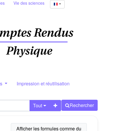
ies
Vie des sciences
rs
Impression et réutilisation
Rechercher
Tout