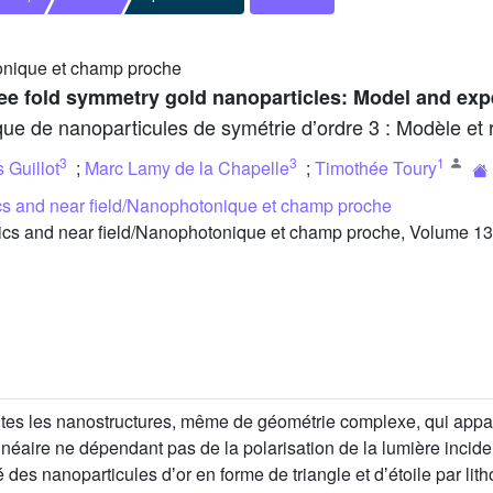
onique et champ proche
hree fold symmetry gold nanoparticles: Model and ex
que de nanoparticules de symétrie dʼordre 3 : Modèle et 
3
3
1
 Guillot
;
Marc Lamy de la Chapelle
;
Timothée Toury
s and near field/Nanophotonique et champ proche
 and near field/Nanophotonique et champ proche, Volume 13 (
utes les nanostructures, même de géométrie complexe, qui appa
néaire ne dépendant pas de la polarisation de la lumière inciden
 des nanoparticules dʼor en forme de triangle et dʼétoile par li