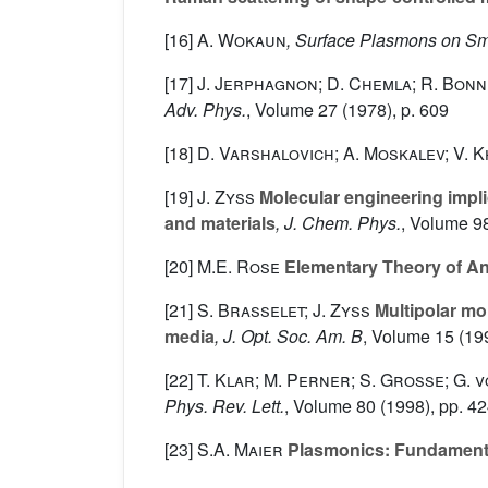
[16]
A. Wokaun
, Surface Plasmons on S
[17]
J. Jerphagnon; D. Chemla; R. Bonn
Adv. Phys.
, Volume 27
(1978), p. 609
[18]
D. Varshalovich; A. Moskalev; V. 
[19]
J. Zyss
Molecular engineering implic
and materials
, J. Chem. Phys.
, Volume 9
[20]
M.E. Rose
Elementary Theory of A
[21]
S. Brasselet; J. Zyss
Multipolar mol
media
, J. Opt. Soc. Am. B
, Volume 15
(199
[22]
T. Klar; M. Perner; S. Grosse; G. 
Phys. Rev. Lett.
, Volume 80
(1998), pp. 4
[23]
S.A. Maier
Plasmonics: Fundamenta