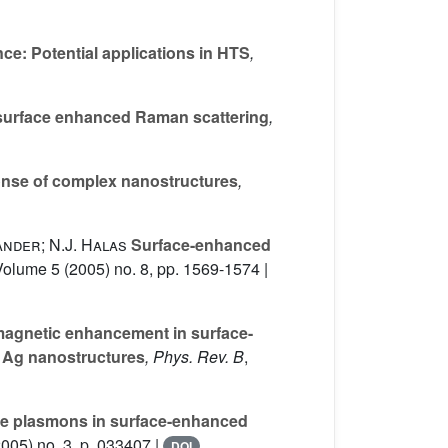
e: Potential applications in HTS
,
surface enhanced Raman scattering
,
onse of complex nanostructures
,
ander; N.J. Halas
Surface-enhanced
Volume 5
(2005) no. 8, pp. 1569-1574 |
omagnetic enhancement in surface-
 Ag nanostructures
, Phys. Rev. B
,
ace plasmons in surface-enhanced
005) no. 3, p. 033407 |
DOI