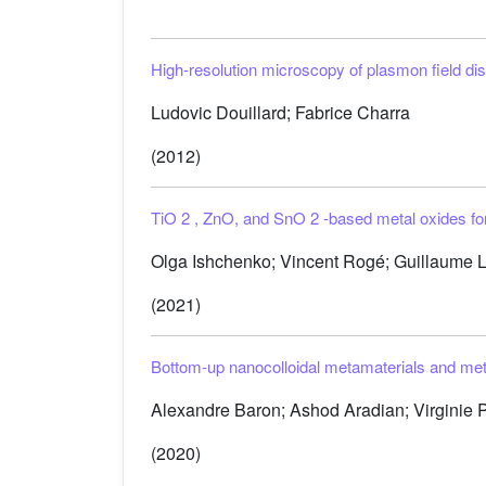
High-resolution microscopy of plasmon field di
Ludovic Douillard; Fabrice Charra
(2012)
TiO
2
, ZnO, and SnO
2
-based metal oxides for
Olga Ishchenko; Vincent Rogé; Guillaume La
(2021)
Bottom-up nanocolloidal metamaterials and meta
Alexandre Baron; Ashod Aradian; Virginie Po
(2020)