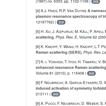
(1997) no. 5303, pp. 1102-1106 |
DOI
[4]
A.J. Haes; R.P. Van Duyne
A nanoscal
plasmon resonance spectroscopy of tri
12197762) |
DOI
[5]
H. Xu; J. Aizpurua; M. Käll; P. Apell
E
scattering
, Phys. Rev. E
, Volume 62
(2000
[6]
K. Kneipp; Y. Wang; H. Kneipp; L.T. P
Raman scattering (SERS)
, Phys. Rev. Le
[7]
K.-i. Yoshida; T. Itoh; H. Tamaru; V. B
enhanced resonance Raman scattering 
Volume 81
(2010), p. 115406 |
DOI
[8]
F. Neubrech; A. Garcia-Etxarri; D. W
induced activation of symmetry forbidd
213111 |
DOI
[9]
A. Pucci; F. Neubrech; D. Weber; S. 