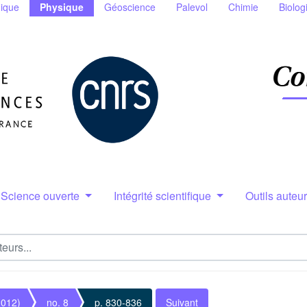
ique
Physique
Géoscience
Palevol
Chimie
Biolog
Science ouverte
Intégrité scientifique
Outils auteu
2012)
no. 8
p. 830-836
Suivant