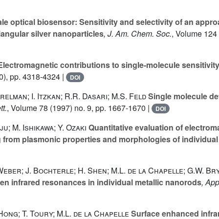
e optical biosensor: Sensitivity and selectivity of an appr
angular silver nanoparticles
, J. Am. Chem. Soc.
, Volume 124
lectromagnetic contributions to single-molecule sensitivi
), pp. 4318-4324 |
DOI
erelman; I. Itzkan; R.R. Dasari; M.S. Feld
Single molecule de
tt.
, Volume 78
(1997) no. 9, pp. 1667-1670 |
DOI
iju; M. Ishikawa; Y. Ozaki
Quantitative evaluation of electro
from plasmonic properties and morphologies of individual
eber; J. Bochterle; H. Shen; M.L. de la Chapelle; G.W. Bry
en infrared resonances in individual metallic nanorods
, App
Hong; T. Toury; M.L. de la Chapelle
Surface enhanced infra