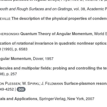
mooth and Rough Surfaces and on Gratings
, vol. 38
, Academic P
eville
The description of the physical properties of conden
Khersonskii
Quantum Theory of Angular Momentum
, World S
ation of rotational invariance in quadratic nonlinear optic
8
(1993), p. 6583
ngular Momentum
, Dover, 1957
ecules and multipolar fields: probing and controlling the te
8), p. 257
von Plessen; W. Spirkl; J. Feldmann
Surface-plasmon resonan
249-4252 |
DOI
ls and Applications
, Springer-Verlag, New York, 2007