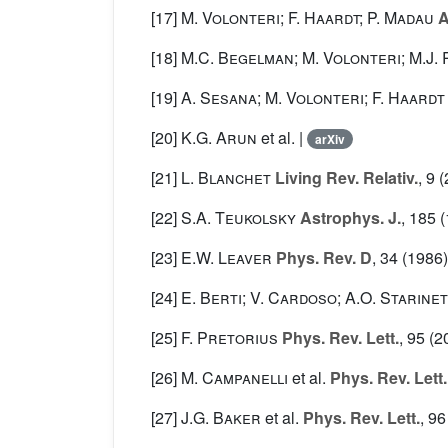
[17]
M. Volonteri; F. Haardt; P. Madau
A
[18]
M.C. Begelman; M. Volonteri; M.J.
[19]
A. Sesana; M. Volonteri; F. Haardt
[20]
K.G. Arun
et al.
|
arXiv
[21]
L. Blanchet
Living Rev. Relativ.
, 9
(
[22]
S.A. Teukolsky
Astrophys. J.
, 185
(
[23]
E.W. Leaver
Phys. Rev. D
, 34
(1986)
[24]
E. Berti; V. Cardoso; A.O. Starine
[25]
F. Pretorius
Phys. Rev. Lett.
, 95
(20
[26]
M. Campanelli
et al.
Phys. Rev. Lett.
[27]
J.G. Baker
et al.
Phys. Rev. Lett.
, 96