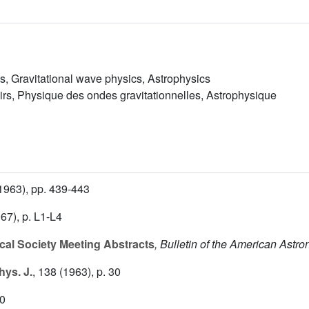
es, Gravitational wave physics, Astrophysics
irs, Physique des ondes gravitationnelles, Astrophysique
1963), pp. 439-443
67), p. L1-L4
al Society Meeting Abstracts
, Bulletin of the American Astr
ys. J.
, 138
(1963), p. 30
40