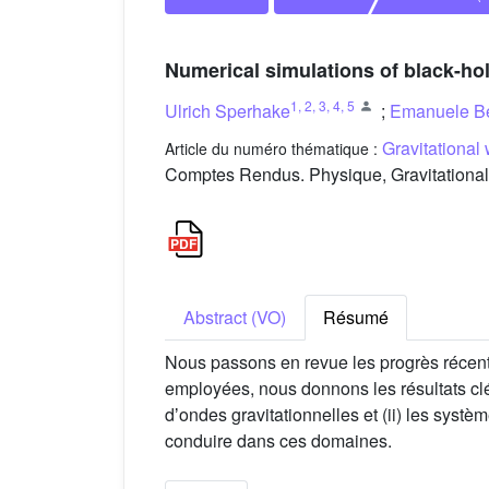
Numerical simulations of black-hol
1
,
2
,
3
,
4
,
5
Ulrich Sperhake
;
Emanuele Be
Gravitational
Article du numéro thématique :
Comptes Rendus. Physique, Gravitational 
Abstract (VO)
Résumé
Nous passons en revue les progrès récent
employées, nous donnons les résultats clé
dʼondes gravitationnelles et (ii) les syst
conduire dans ces domaines.