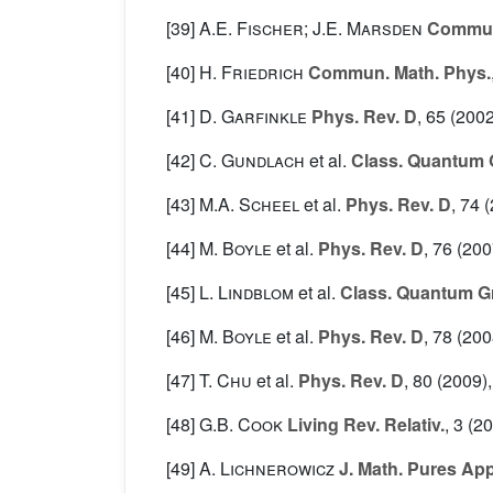
[39]
A.E. Fischer; J.E. Marsden
Commun.
[40]
H. Friedrich
Commun. Math. Phys.
[41]
D. Garfinkle
Phys. Rev. D
, 65
(2002
[42]
C. Gundlach
et al.
Class. Quantum 
[43]
M.A. Scheel
et al.
Phys. Rev. D
, 74
(
[44]
M. Boyle
et al.
Phys. Rev. D
, 76
(200
[45]
L. Lindblom
et al.
Class. Quantum Gr
[46]
M. Boyle
et al.
Phys. Rev. D
, 78
(200
[47]
T. Chu
et al.
Phys. Rev. D
, 80
(2009),
[48]
G.B. Cook
Living Rev. Relativ.
, 3
(20
[49]
A. Lichnerowicz
J. Math. Pures App