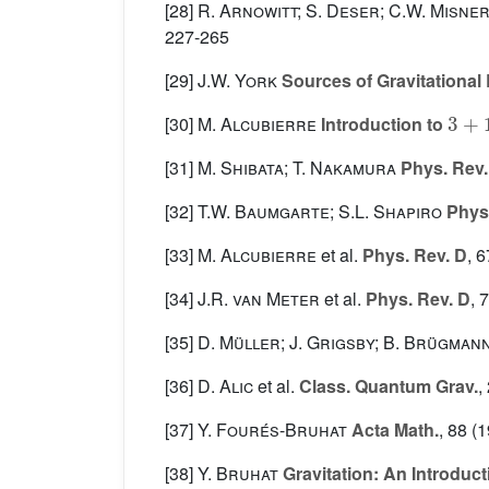
[28]
R. Arnowitt; S. Deser; C.W. Misne
227-265
[29]
J.W. York
Sources of Gravitational
3
+
1
[30]
M. Alcubierre
Introduction to
[31]
M. Shibata; T. Nakamura
Phys. Rev.
[32]
T.W. Baumgarte; S.L. Shapiro
Phys.
[33]
M. Alcubierre
et al.
Phys. Rev. D
, 6
[34]
J.R. van Meter
et al.
Phys. Rev. D
, 
[35]
D. Müller; J. Grigsby; B. Brügman
[36]
D. Alic
et al.
Class. Quantum Grav.
,
[37]
Y. Fourés-Bruhat
Acta Math.
, 88
(1
[38]
Y. Bruhat
Gravitation: An Introduc