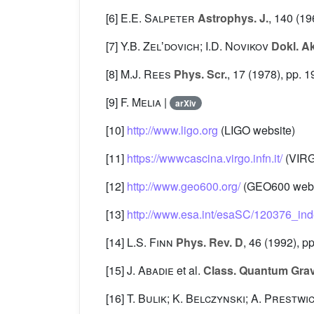
[6]
E.E. Salpeter
Astrophys. J.
, 140
(19
[7]
Y.B. Zelʼdovich; I.D. Novikov
Dokl. A
[8]
M.J. Rees
Phys. Scr.
, 17
(1978), pp. 1
[9]
F. Melia
|
arXiv
[10]
http://www.ligo.org
(LIGO website)
[11]
https://wwwcascina.virgo.infn.it/
(VIRG
[12]
http://www.geo600.org/
(GEO600 webs
[13]
http://www.esa.int/esaSC/120376_in
[14]
L.S. Finn
Phys. Rev. D
, 46
(1992), p
[15]
J. Abadie
et al.
Class. Quantum Grav
[16]
T. Bulik; K. Belczynski; A. Prestwi