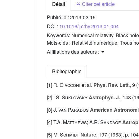
Détail
Citer cet article
Publié le :
2013-02-15
DOI :
10.1016/j.crhy.2013.01.004
Keywords:
Numerical relativity, Black hol
Mots-clés :
Relativité numérique, Trous no
Affiliations des auteurs :
Bibliographie
[1]
R. Giacconi
et al.
Phys. Rev. Lett.
, 9
(
[2]
I.S. Shklovsky
Astrophys. J.
, 148
(19
[3]
J. van Paradijs
American Astronomic
[4]
T.A. Matthews; A.R. Sandage
Astroph
[5]
M. Schmidt
Nature
, 197
(1963), p. 10