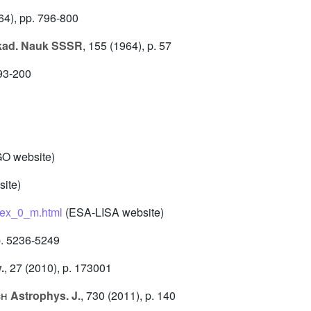
64), pp. 796-800
kad. Nauk SSSR
, 155
(1964), p. 57
93-200
O website)
ite)
dex_0_m.html
(ESA-LISA website)
p. 5236-5249
.
, 27
(2010), p. 173001
ch
Astrophys. J.
, 730
(2011), p. 140