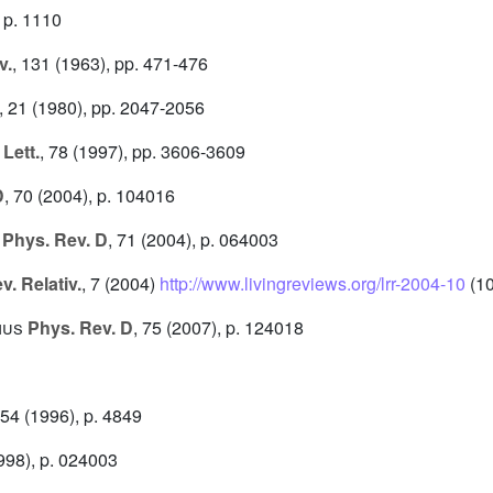
 p. 1110
v.
, 131
(1963), pp. 471-476
, 21
(1980), pp. 2047-2056
Lett.
, 78
(1997), pp. 3606-3609
D
, 70
(2004), p. 104016
Phys. Rev. D
, 71
(2004), p. 064003
v. Relativ.
, 7
(2004)
http://www.livingreviews.org/lrr-2004-10
(10
ius
Phys. Rev. D
, 75
(2007), p. 124018
 54
(1996), p. 4849
998), p. 024003