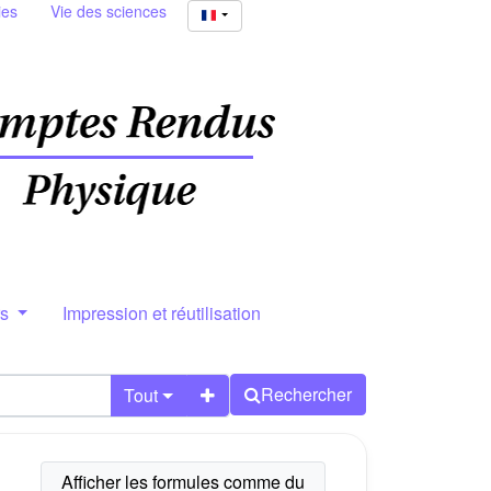
ies
Vie des sciences
rs
Impression et réutilisation
Rechercher
Tout