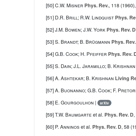
[50]
C.W. Misner
Phys. Rev.
, 118
(1960),
[51]
D.R. Brill; R.W. Lindquist
Phys. Re
[52]
J.M. Bowen; J.W. York
Phys. Rev. D
[53]
S. Brandt; B. Brügmann
Phys. Rev. 
[54]
G.B. Cook; H. Pfeiffer
Phys. Rev. 
[55]
S. Dain; J.L. Jaramillo; B. Krishnan
[56]
A. Ashtekar; B. Krishnan
Living Re
[57]
A. Buonanno; G.B. Cook; F. Pretor
[58]
E. Gourgoulhon
|
arXiv
[59]
T.W. Baumgarte
et al.
Phys. Rev. D
,
[60]
P. Anninos
et al.
Phys. Rev. D
, 58
(1