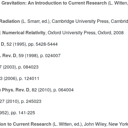
r
Gravitation: An Introduction to Current Research
(L. Witten
 Radiation
(L. Smarr, ed.), Cambridge University Press, Cambri
Numerical Relativity
, Oxford University Press, Oxford, 2008
 D
, 52
(1995), pp. 5428-5444
 Rev. D
, 59
(1998), p. 024007
7
(2003), p. 084023
73
(2006), p. 124011
n
Phys. Rev. D
, 82
(2010), p. 064004
 27
(2010), p. 245023
952), pp. 141-225
tion to Current Research
(L. Witten, ed.), John Wiley, New Yor