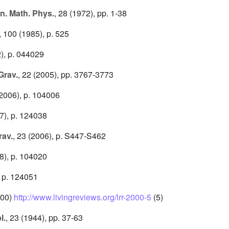
 Math. Phys.
, 28
(1972), pp. 1-38
, 100
(1985), p. 525
), p. 044029
Grav.
, 22
(2005), pp. 3767-3773
2006), p. 104006
7), p. 124038
av.
, 23
(2006), p. S447-S462
8), p. 104020
 p. 124051
00)
http://www.livingreviews.org/lrr-2000-5
(5)
l.
, 23
(1944), pp. 37-63