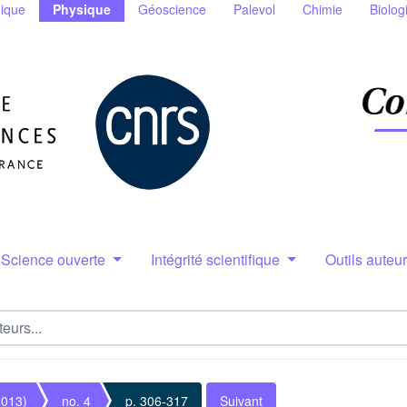
ique
Physique
Géoscience
Palevol
Chimie
Biolog
Science ouverte
Intégrité scientifique
Outils auteu
2013)
no. 4
p. 306-317
Suivant