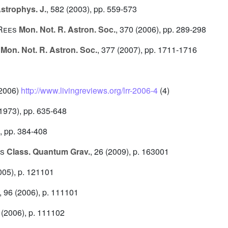
strophys. J.
, 582
(2003), pp. 559-573
 Rees
Mon. Not. R. Astron. Soc.
, 370
(2006), pp. 289-298
Mon. Not. R. Astron. Soc.
, 377
(2007), pp. 1711-1716
2006)
http://www.livingreviews.org/lrr-2006-4
(4)
1973), pp. 635-648
, pp. 384-408
ts
Class. Quantum Grav.
, 26
(2009), p. 163001
05), p. 121101
, 96
(2006), p. 111101
(2006), p. 111102