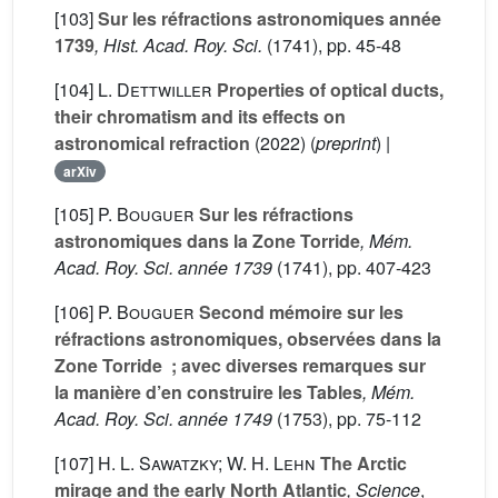
[103]
Sur les réfractions astronomiques année
1739
, Hist. Acad. Roy. Sci.
(1741), pp. 45-48
[104]
L. Dettwiller
Properties of optical ducts,
their chromatism and its effects on
astronomical refraction
(2022) (
preprint
) |
arXiv
[105]
P. Bouguer
Sur les réfractions
astronomiques dans la Zone Torride
, Mém.
Acad. Roy. Sci. année 1739
(1741), pp. 407-423
[106]
P. Bouguer
Second mémoire sur les
réfractions astronomiques, observées dans la
Zone Torride ; avec diverses remarques sur
la manière d’en construire les Tables
, Mém.
Acad. Roy. Sci. année 1749
(1753), pp. 75-112
[107]
H. L. Sawatzky; W. H. Lehn
The Arctic
mirage and the early North Atlantic
, Science
,