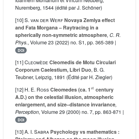
Ioannem Montanum et Vlricum Neuberg,
Nuremberg, 1544 (édité par J. Schöner)
[10]
S. van der Werf
Novaya Zemlya effect
and Fata Morgana – Raytracing in a
spherically non-symmetric atmosphere
, C. R.
Phys.
, Volume 23
(2022) no. S1, pp. 365-389 |
DOI
[11]
Cleomède
Cleomedis de Motu Circulari
Corporum Caelestium, Libri Duo
, B. G.
Teubner, Leipzig, 1891 (Édité par H. Ziegler)
st
[12]
H. E. Ross
Cleomedes (ca. 1
century
A.D.) on the celestial illusion, atmospheric
enlargement, and size–distance invariance
,
Perception
, Volume 29
(2000) no. 7, pp. 863-871 |
DOI
[13]
A. I. Sabra
Psychology vs mathematics :