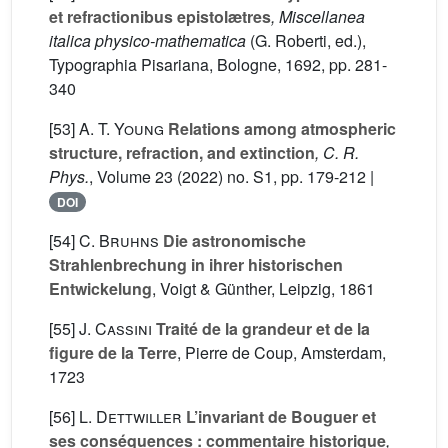
et refractionibus epistolætres
, Miscellanea
italica physico-mathematica
(G. Roberti, ed.),
Typographia Pisariana, Bologne, 1692, pp. 281-
340
[53]
A. T. Young
Relations among atmospheric
structure, refraction, and extinction
, C. R.
Phys.
, Volume 23
(2022) no. S1, pp. 179-212 |
DOI
[54]
C. Bruhns
Die astronomische
Strahlenbrechung in ihrer historischen
Entwickelung
, Voigt & Günther, Leipzig, 1861
[55]
J. Cassini
Traité de la grandeur et de la
figure de la Terre
, Pierre de Coup, Amsterdam,
1723
[56]
L. Dettwiller
L’invariant de Bouguer et
ses conséquences : commentaire historique
,