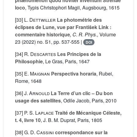
phænomenon quod noviter inventum Strenae
loco
, Typis Christophori Magii, Augsbourg, 1615
[33]
L. Dettwiller
La photométrie des
éclipses de Lune, vue par František Link :
commentaire historique
, C. R. Phys.
, Volume
23
(2022) no. S1, pp. 537-555 |
DOI
[34]
R. Descartes
Les Principes de la
Philosophie
, Le Gras, Paris, 1647
[35]
E. Maignan
Perspectiva horaria
, Rubei,
Rome, 1648
[36]
J. Arnould
La Terre d’un clic – Du bon
usage des satellites
, Odile Jacob, Paris, 2010
[37]
P. S. Laplace
Traité de Mécanique Céleste,
t. 4, livre 10
, J. B. M. Duprat, Paris, 1805
[38]
G. D. Cassini
correspondance sur la