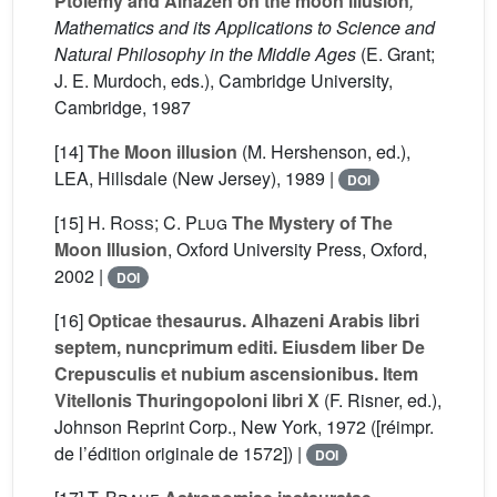
Ptolemy and Alhazen on the moon illusion
,
Mathematics and its Applications to Science and
Natural Philosophy in the Middle Ages
(E. Grant;
J. E. Murdoch, eds.), Cambridge University,
Cambridge, 1987
[14]
The Moon illusion
(M. Hershenson, ed.),
LEA, Hillsdale (New Jersey), 1989 |
DOI
[15]
H. Ross; C. Plug
The Mystery of The
Moon Illusion
, Oxford University Press, Oxford,
2002 |
DOI
[16]
Opticae thesaurus. Alhazeni Arabis libri
septem, nuncprimum editi. Eiusdem liber De
Crepusculis et nubium ascensionibus. Item
Vitellonis Thuringopoloni libri X
(F. Risner, ed.),
Johnson Reprint Corp., New York, 1972 ([réimpr.
de l’édition originale de 1572]) |
DOI