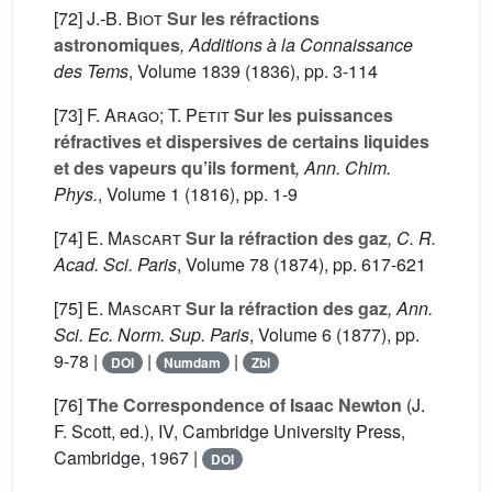
[72]
J.-B. Biot
Sur les réfractions
astronomiques
, Additions à la Connaissance
des Tems
, Volume 1839
(1836), pp. 3-114
[73]
F. Arago; T. Petit
Sur les puissances
réfractives et dispersives de certains liquides
et des vapeurs qu’ils forment
, Ann. Chim.
Phys.
, Volume 1
(1816), pp. 1-9
[74]
E. Mascart
Sur la réfraction des gaz
, C. R.
Acad. Sci. Paris
, Volume 78
(1874), pp. 617-621
[75]
E. Mascart
Sur la réfraction des gaz
, Ann.
Sci. Ec. Norm. Sup. Paris
, Volume 6
(1877), pp.
9-78 |
|
|
DOI
Numdam
Zbl
[76]
The Correspondence of Isaac Newton
(J.
F. Scott, ed.)
, IV
, Cambridge University Press,
Cambridge, 1967 |
DOI