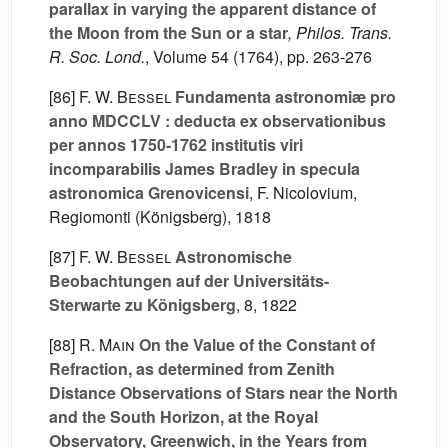
parallax in varying the apparent distance of
the Moon from the Sun or a star
, Philos. Trans.
R. Soc. Lond.
, Volume 54
(1764), pp. 263-276
[86]
F. W. Bessel
Fundamenta astronomiæ pro
anno MDCCLV : deducta ex observationibus
per annos 1750-1762 institutis viri
incomparabilis James Bradley in specula
astronomica Grenovicensi
, F. Nicolovium,
Regiomonti (Königsberg), 1818
[87]
F. W. Bessel
Astronomische
Beobachtungen auf der Universitäts-
Sterwarte zu Königsberg
, 8
, 1822
[88]
R. Main
On the Value of the Constant of
Refraction, as determined from Zenith
Distance Observations of Stars near the North
and the South Horizon, at the Royal
Observatory, Greenwich, in the Years from