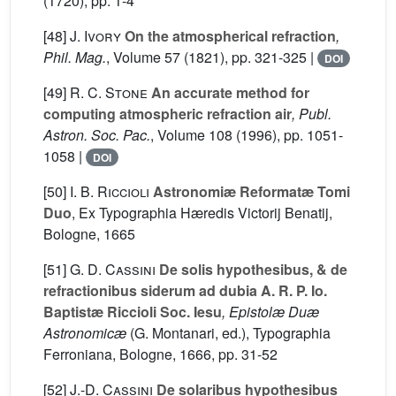
(1720), pp. 1-4
[48]
J. Ivory
On the atmospherical refraction
,
Phil. Mag.
, Volume 57
(1821), pp. 321-325 |
DOI
[49]
R. C. Stone
An accurate method for
computing atmospheric refraction air
, Publ.
Astron. Soc. Pac.
, Volume 108
(1996), pp. 1051-
1058 |
DOI
[50]
I. B. Riccioli
Astronomiæ Reformatæ Tomi
Duo
, Ex Typographia Hæredis Victorij Benatij,
Bologne, 1665
[51]
G. D. Cassini
De solis hypothesibus, & de
refractionibus siderum ad dubia A. R. P. Io.
Baptistæ Riccioli Soc. Iesu
, Epistolæ Duæ
Astronomicæ
(G. Montanari, ed.), Typographia
Ferroniana, Bologne, 1666, pp. 31-52
[52]
J.-D. Cassini
De solaribus hypothesibus