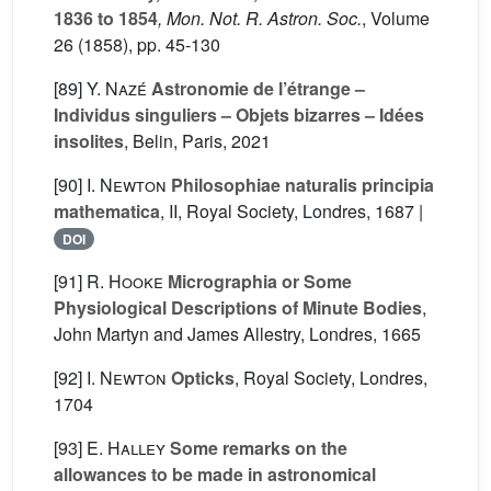
1836 to 1854
, Mon. Not. R. Astron. Soc.
, Volume
26
(1858), pp. 45-130
[89]
Y. Nazé
Astronomie de l’étrange –
Individus singuliers – Objets bizarres – Idées
insolites
, Belin, Paris, 2021
[90]
I. Newton
Philosophiae naturalis principia
mathematica
, II
, Royal Society, Londres, 1687 |
DOI
[91]
R. Hooke
Micrographia or Some
Physiological Descriptions of Minute Bodies
,
John Martyn and James Allestry, Londres, 1665
[92]
I. Newton
Opticks
, Royal Society, Londres,
1704
[93]
E. Halley
Some remarks on the
allowances to be made in astronomical