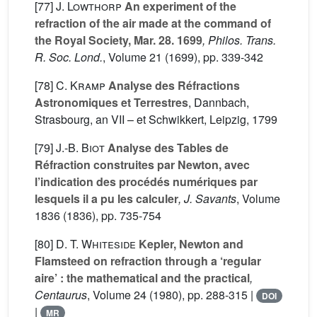
[77]
J. Lowthorp
An experiment of the
refraction of the air made at the command of
the Royal Society, Mar. 28. 1699
, Philos. Trans.
R. Soc. Lond.
, Volume 21
(1699), pp. 339-342
[78]
C. Kramp
Analyse des Réfractions
Astronomiques et Terrestres
, Dannbach,
Strasbourg, an VII – et Schwikkert, Leipzig, 1799
[79]
J.-B. Biot
Analyse des Tables de
Réfraction construites par Newton, avec
l’indication des procédés numériques par
lesquels il a pu les calculer
, J. Savants
, Volume
1836
(1836), pp. 735-754
[80]
D. T. Whiteside
Kepler, Newton and
Flamsteed on refraction through a ‘regular
aire’ : the mathematical and the practical
,
Centaurus
, Volume 24
(1980), pp. 288-315 |
DOI
|
MR