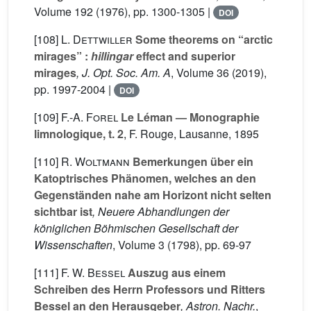
Volume 192
(1976), pp. 1300-1305 |
DOI
[108]
L. Dettwiller
Some theorems on “arctic
mirages” :
hillingar
effect and superior
mirages
, J. Opt. Soc. Am. A
, Volume 36
(2019),
pp. 1997-2004 |
DOI
[109]
F.-A. Forel
Le Léman — Monographie
limnologique, t. 2
, F. Rouge, Lausanne, 1895
[110]
R. Woltmann
Bemerkungen über ein
Katoptrisches Phänomen, welches an den
Gegenständen nahe am Horizont nicht selten
sichtbar ist
, Neuere Abhandlungen der
königlichen Böhmischen Gesellschaft der
Wissenschaften
, Volume 3
(1798), pp. 69-97
[111]
F. W. Bessel
Auszug aus einem
Schreiben des Herrn Professors und Ritters
Bessel an den Herausgeber
, Astron. Nachr.
,