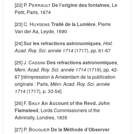
[22]
P. Perrault
De l’origine des fontaines
, Le
Petit, Paris, 1674
[23]
C. Huygens
Traité de la Lumière
, Pierre
Van der Aa, Leyde, 1690
[24]
Sur les refractions astronomiques
, Hist.
Acad. Roy. Sci. année 1714
(1717), pp. 61-67
[25]
J. Cassini
Des refractions astronomiques
,
Mem. Acad. Roy. Sci. année 1714
(1719), pp. 42-
67 [réimpression à Amsterdam de la publication
originale : Paris,
Mém. Acad. Roy. Sci. année
1714
(1717), p. 33-54]
[26]
F. Baily
An Account of the Revd. John
Flamsteed
, Lords Commissioners of the
Admiralty, Londres, 1835
[27]
P. Bouguer
De la Méthode d’Observer