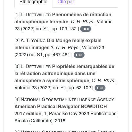
Bibliographie
Cité par
[1]
L. Dettwiller
Phénomènes de réfraction
atmosphérique terrestre
, C. R. Phys.
, Volume
23
(2022) no. S1, pp. 103-132 |
DOI
[2]
A. T. Young
Did Monge really explain
inferior mirages ?
, C. R. Phys.
, Volume 23
(2022) no. S1, pp. 467-481 |
DOI
[3]
L. Dettwiller
Propriétés remarquables de
la réfraction astronomique dans une
atmosphère à symétrie sphérique
, C. R. Phys.
,
Volume 23
(2022) no. S1, pp. 63-102 |
DOI
[4]
National Geospatial-Intelligence Agency
American Practical Navigator BOWDITCH
2017 edition
, 1
, Paradise Cay 2033 Publications,
Arcata (Californie), 2018