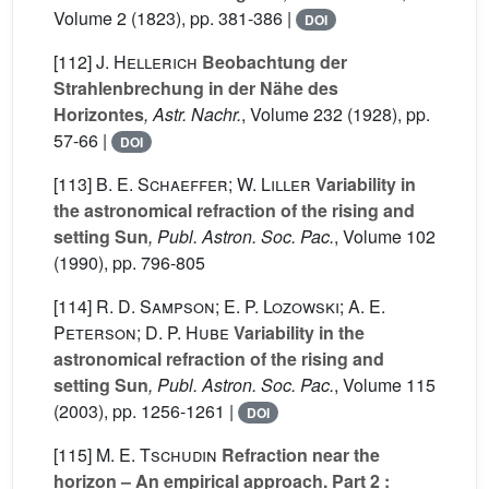
Volume 2
(1823), pp. 381-386 |
DOI
[112]
J. Hellerich
Beobachtung der
Strahlenbrechung in der Nähe des
Horizontes
, Astr. Nachr.
, Volume 232
(1928), pp.
57-66 |
DOI
[113]
B. E. Schaeffer; W. Liller
Variability in
the astronomical refraction of the rising and
setting Sun
, Publ. Astron. Soc. Pac.
, Volume 102
(1990), pp. 796-805
[114]
R. D. Sampson; E. P. Lozowski; A. E.
Peterson; D. P. Hube
Variability in the
astronomical refraction of the rising and
setting Sun
, Publ. Astron. Soc. Pac.
, Volume 115
(2003), pp. 1256-1261 |
DOI
[115]
M. E. Tschudin
Refraction near the
horizon – An empirical approach. Part 2 :