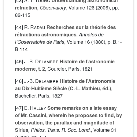
[43]
A. T. Young
Understanding astronomical
refraction
, Observatory
, Volume 126
(2006), pp.
82-115
[44]
R. Radau
Recherches sur la théorie des
réfractions astronomiques
, Annales de
l’Observatoire de Paris
, Volume 16
(1880), p. B.1-
B.114
[45]
J.-B. Delambre
Histoire de l’astronomie
moderne, t. 2
, Courcier, Paris, 1821
[46]
J.-B. Delambre
Histoire de l’Astronomie
au Dix-Huitième Siècle (C.-L. Mathieu, éd.)
,
Bachelier, Paris, 1827
[47]
E. Halley
Some remarks on a late essay
of Mr. Cassini, wherein he proposes to find, by
observation, the parallax and magnitude of
Sirius
, Philos. Trans. R. Soc. Lond.
, Volume 31