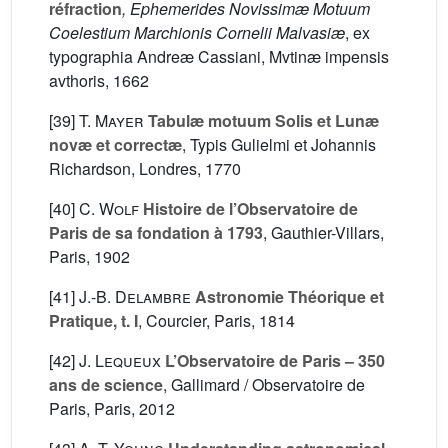
réfraction
, Ephemerides Novissimæ Motuum
Coelestium Marchionis Cornelii Malvasiæ
, ex
typographia Andreæ Cassiani, Mvtinæ impensis
avthoris, 1662
[39]
T. Mayer
Tabulæ motuum Solis et Lunæ
novæ et correctæ
, Typis Gulielmi et Johannis
Richardson, Londres, 1770
[40]
C. Wolf
Histoire de l’Observatoire de
Paris de sa fondation à 1793
, Gauthier-Villars,
Paris, 1902
[41]
J.-B. Delambre
Astronomie Théorique et
Pratique, t. I
, Courcier, Paris, 1814
[42]
J. Lequeux
L’Observatoire de Paris – 350
ans de science
, Gallimard / Observatoire de
Paris, Paris, 2012