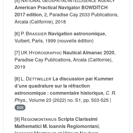
[5]
National Geospatial-Intelligence Agency
American Practical Navigator BOWDITCH
2017 edition
, 2
, Paradise Cay 2033 Publications,
Arcata (Californie), 2018
[6]
P. Brassier
Navigation astronomique
,
Vuibert, Paris, 1999 (nouvelle édition)
[7]
UK Hydrographic
Nautical Almanac 2020
,
Paradise Cay Publications, Arcata (Californie),
2019
[8]
L. Dettwiller
La discussion par Kummer
d’une quadrature sur la réfraction
astronomique : commentaire historique
, C. R.
Phys.
, Volume 23
(2022) no. S1, pp. 503-525 |
DOI
[9]
Regiomontanus
Scripta Clarissimi
Mathematici M. Ioannis Regiomontani
,