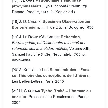
[17]
T. Brahe
Astronomiae instauratae
progymnasmata
, Typis inchoata Vraniburgi
Daniae, Prague, 1602 (J. Kepler, éd.)
[18]
J.-D. Cassini
Specimen Observationum
Bononiensium
, H. H. de Duciis, Bologne, 1656
[19]
J. Le Rond d’Alembert
Réfraction
,
Encyclopédie, ou Dictionnaire raisonné des
sciences, des arts et des métiers
, Volume XIII
,
Samuel Faulche & Cie, Neuchâtel, 1765, p.
892b-900a
[20]
A. Koestler
Les Somnambules – Essai
sur l’histoire des conceptions de l’Univers
,
Les Belles Lettres, Paris, 2010
[21]
H. Chardak
Tycho Brahé – L’homme au
nez d’or
, Presses de la Renaissance, Paris,
2004