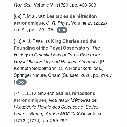
Roy. Sci.
, Volume VII
(1729), pp. 463-533
[69]
F. Mignard
Les tables de réfraction
astronomique
, C. R. Phys.
, Volume 23
(2022)
no. S1, pp. 133-178 |
DOI
[70]
A. J. Perkins
King Charles and the
Founding of the Royal Observatory
, The
History of Celestial Navigation – Rise of the
Royal Observatory and Nautical Almanacs
(P.
Kenneth Seidelmann; C. Y. Hohenkerk, eds.),
Springer Nature, Cham (Suisse), 2020, pp. 21-67
|
DOI
[71]
J.-L. la Grange
Sur les réfractions
astronomiques
, Nouveaux Mémoires de
l’Académie Royale des Sciences et Belles-
Lettres (Berlin), Année MDCCLXXII
, Volume
[1772]
(1774), pp. 259-282