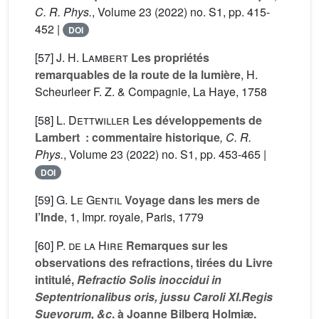
C. R. Phys.
, Volume 23
(2022) no. S1, pp. 415-
452 |
DOI
[57]
J. H. Lambert
Les propriétés
remarquables de la route de la lumière
, H.
Scheurleer F. Z. & Compagnie, La Haye, 1758
[58]
L. Dettwiller
Les développements de
Lambert : commentaire historique
, C. R.
Phys.
, Volume 23
(2022) no. S1, pp. 453-465 |
DOI
[59]
G. Le Gentil
Voyage dans les mers de
l’Inde
, 1
, Impr. royale, Paris, 1779
[60]
P. de la Hire
Remarques sur les
observations des refractions, tirées du Livre
intitulé,
Refractio Solis inoccidui in
Septentrionalibus oris, jussu Caroli XI.Regis
Suevorum, &c
. à Joanne Bilberg Holmiæ.