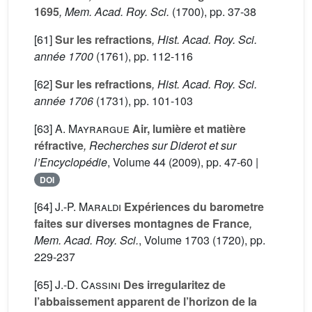
1695
, Mem. Acad. Roy. Sci.
(1700), pp. 37-38
[61]
Sur les refractions
, Hist. Acad. Roy. Sci.
année 1700
(1761), pp. 112-116
[62]
Sur les refractions
, Hist. Acad. Roy. Sci.
année 1706
(1731), pp. 101-103
[63]
A. Mayrargue
Air, lumière et matière
réfractive
, Recherches sur Diderot et sur
l’Encyclopédie
, Volume 44
(2009), pp. 47-60 |
DOI
[64]
J.-P. Maraldi
Expériences du barometre
faites sur diverses montagnes de France
,
Mem. Acad. Roy. Sci.
, Volume 1703
(1720), pp.
229-237
[65]
J.-D. Cassini
Des irregularitez de
l’abbaissement apparent de l’horizon de la