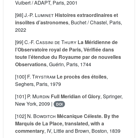
Vuibert / ADAPT, Paris, 2001
[98]
J.-P. Luminet
Histoires extraordinaires et
insolites d’astronomes
, Buchet / Chastel, Paris,
2022
[99]
C.-F. Cassini de Thury
La Méridienne de
l’Observatoire royal de Paris, Vérifiée dans
toute l’étendue du Royaume par de nouvelles
Observations
, Guérin, Paris, 1744
[100]
F. Trystram
Le procès des étoiles
,
Seghers, Paris, 1979
[101]
P. Murdin
Full Meridian of Glory
, Springer,
New York, 2009 |
DOI
[102]
N. Bowditch
Mécanique Céleste. By the
Marquis de La Place, translated, with a
commentary
, IV
, Little and Brown, Boston, 1839