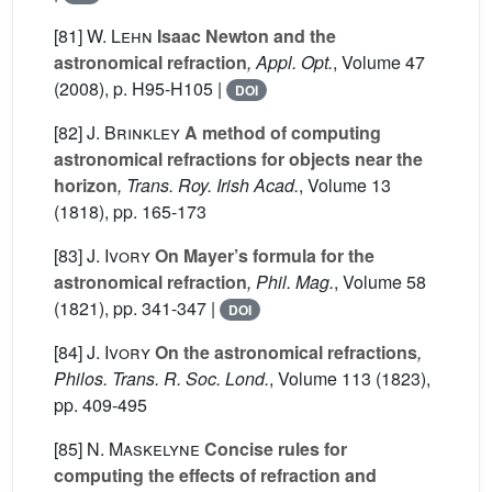
[81]
W. Lehn
Isaac Newton and the
astronomical refraction
, Appl. Opt.
, Volume 47
(2008), p. H95-H105 |
DOI
[82]
J. Brinkley
A method of computing
astronomical refractions for objects near the
horizon
, Trans. Roy. Irish Acad.
, Volume 13
(1818), pp. 165-173
[83]
J. Ivory
On Mayer’s formula for the
astronomical refraction
, Phil. Mag.
, Volume 58
(1821), pp. 341-347 |
DOI
[84]
J. Ivory
On the astronomical refractions
,
Philos. Trans. R. Soc. Lond.
, Volume 113
(1823),
pp. 409-495
[85]
N. Maskelyne
Concise rules for
computing the effects of refraction and