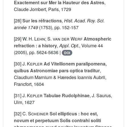
Exactement sur Mer la Hauteur des Astres
,
Claude Jombert, Paris, 1729
[28]
Sur les réfractions
, Hist. Acad. Roy. Sci.
année 1749
(1753), pp. 152-157
[29]
W. H. Lehn; S. van der Werf
Atmospheric
refraction : a history
, Appl. Opt.
, Volume 44
(2005), pp. 5624-5636 |
DOI
[30]
J. Kepler
Ad Vitellionem paralipomena,
quibus Astronomiae pars optica traditur
,
Claudium Marnium & Hæredes Ioannis Aubrii,
Francfort, 1604
[31]
J. Kepler
Tabulae Rudolphinae
, J. Saurus,
Ulm, 1627
[32]
C. Scheiner
Sol ellipticus : hoc est,
novum et perpetuum Solis contrahi soliti