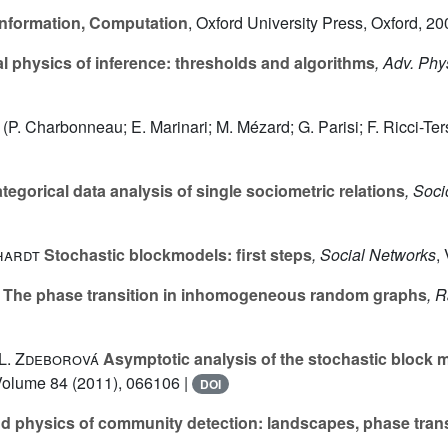
Information, Computation
, Oxford University Press, Oxford, 20
al physics of inference: thresholds and algorithms
, Adv. Phy
(P. Charbonneau; E. Marinari; M. Mézard; G. Parisi; F. Ricci-Ter
tegorical data analysis of single sociometric relations
, Soci
nhardt
Stochastic blockmodels: first steps
, Social Networks
,
The phase transition in inhomogeneous random graphs
, 
 L. Zdeborová
Asymptotic analysis of the stochastic block 
Volume 84
(2011), 066106 |
DOI
 physics of community detection: landscapes, phase trans