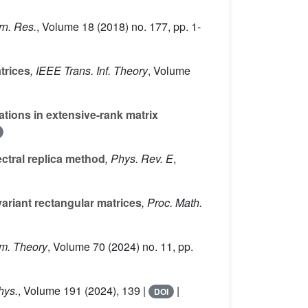
rn. Res.
, Volume 18
(2018) no. 177, pp. 1-
trices
, IEEE Trans. Inf. Theory
, Volume
ations in extensive-rank matrix
ectral replica method
, Phys. Rev. E
,
variant rectangular matrices
, Proc. Math.
rm. Theory
, Volume 70
(2024) no. 11, pp.
Phys.
, Volume 191
(2024), 139 |
|
DOI