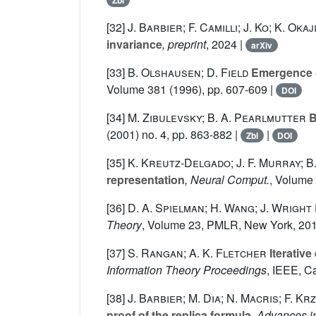
Zbl
[32]
J. Barbier; F. Camilli; J. Ko; K. Okaj
invariance
, preprint
, 2024 |
arXiv
[33]
B. Olshausen; D. Field
Emergence of
Volume 381
(1996), pp. 607-609 |
DOI
[34]
M. Zibulevsky; B. A. Pearlmutter
B
(2001) no. 4, pp. 863-882 |
|
Zbl
DOI
[35]
K. Kreutz-Delgado; J. F. Murray; B.
representation
, Neural Comput.
, Volume
[36]
D. A. Spielman; H. Wang; J. Wright
Theory
, Volume 23
, PMLR, New York, 201
[37]
S. Rangan; A. K. Fletcher
Iterative
Information Theory Proceedings
, IEEE, C
[38]
J. Barbier; M. Dia; N. Macris; F. Kr
proof of the replica formula
, Advances i