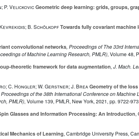
; P. Velickovic
Geometric deep learning: grids, groups, gr
. Kevrekidis; B. Schölkopf
Towards fully covariant machine 
iant convolutional networks
, Proceedings of The 33rd Inter
ceedings of Machine Learning Research, PMLR)
, Volume 48
, 
oup-theoretic framework for data augmentation
, J. Mach. Le
daro; C. Hongler; W. Gerstner; J. Brea
Geometry of the loss
, Proceedings of the 38th International Conference on Machine 
rch, PMLR)
, Volume 139
, PMLR, New York, 2021, pp. 9722-97
 Spin Glasses and Information Processing: An Introduction
,
tical Mechanics of Learning
, Cambridge University Press, Ca