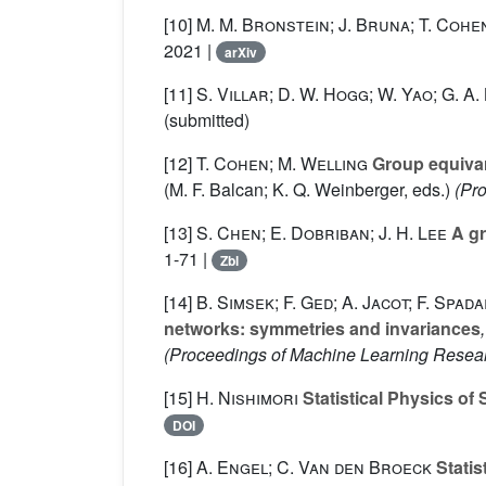
[10]
M. M. Bronstein; J. Bruna; T. Cohen
2021 |
arXiv
[11]
S. Villar; D. W. Hogg; W. Yao; G. A
(submitted)
[12]
T. Cohen; M. Welling
Group equivar
(M. F. Balcan; K. Q. Weinberger, eds.)
(Pro
[13]
S. Chen; E. Dobriban; J. H. Lee
A gr
1-71 |
Zbl
[14]
B. Simsek; F. Ged; A. Jacot; F. Spa
networks: symmetries and invariances
(Proceedings of Machine Learning Resea
[15]
H. Nishimori
Statistical Physics of
DOI
[16]
A. Engel; C. Van den Broeck
Statis