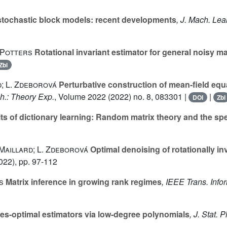
tochastic block models: recent developments
, J. Mach. Lea
. Potters
Rotational invariant estimator for general noisy ma
Zbl
d; L. Zdeborová
Perturbative construction of mean-field equ
ch.: Theory Exp.
, Volume 2022
(2022) no. 8, 083301 |
|
DOI
Zbl
mits of dictionary learning: Random matrix theory and the sp
. Maillard; L. Zdeborová
Optimal denoising of rotationally in
022), pp. 97-112
s
Matrix inference in growing rank regimes
, IEEE Trans. Info
es-optimal estimators via low-degree polynomials
, J. Stat. 