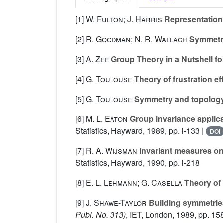
[1]
W. Fulton; J. Harris
Representation 
[2]
R. Goodman; N. R. Wallach
Symmetry
[3]
A. Zee
Group Theory in a Nutshell fo
[4]
G. Toulouse
Theory of frustration eff
[5]
G. Toulouse
Symmetry and topology 
[6]
M. L. Eaton
Group invariance applicat
Statistics, Hayward, 1989, pp. i-133 |
DOI
[7]
R. A. Wijsman
Invariant measures on 
Statistics, Hayward, 1990, pp. i-218
[8]
E. L. Lehmann; G. Casella
Theory of 
[9]
J. Shawe-Taylor
Building symmetries
Publ. No. 313)
, IET, London, 1989, pp. 15