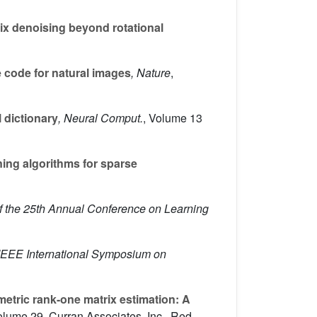
ix denoising beyond rotational
e code for natural images
, Nature
,
 dictionary
, Neural Comput.
, Volume 13
ning algorithms for sparse
f the 25th Annual Conference on Learning
 IEEE International Symposium on
etric rank-one matrix estimation: A
olume 29
, Curran Associates, Inc., Red