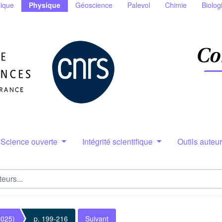
ique
Physique
Géoscience
Palevol
Chimie
Biolog
Science ouverte
Intégrité scientifique
Outils auteu
2025)
p. 199-216
Suivant