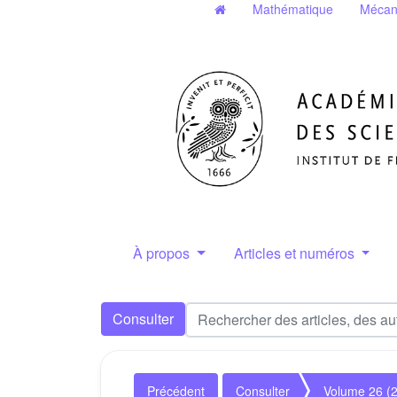
Mathématique
Mécan
À propos
Articles et numéros
Consulter
Précédent
Consulter
Volume 26 (