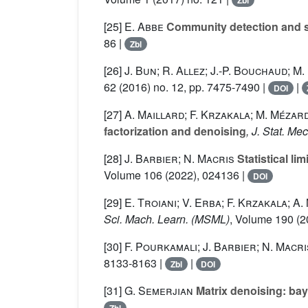
Zbl
[25]
E. Abbe
Community detection and s
86 |
Zbl
[26]
J. Bun; R. Allez; J.-P. Bouchaud; M
62
(2016) no. 12, pp. 7475-7490 |
|
DOI
[27]
A. Maillard; F. Krzakala; M. Mézar
factorization and denoising
, J. Stat. Me
[28]
J. Barbier; N. Macris
Statistical li
Volume 106
(2022), 024136 |
DOI
[29]
E. Troiani; V. Erba; F. Krzakala; A
Sci. Mach. Learn. (MSML)
, Volume 190
(2
[30]
F. Pourkamali; J. Barbier; N. Macri
8133-8163 |
|
Zbl
DOI
[31]
G. Semerjian
Matrix denoising: bay