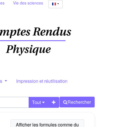
ies
Vie des sciences
rs
Impression et réutilisation
Rechercher
Tout