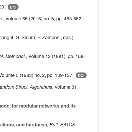
09 |
DOI
s.
, Volume 65
(2016) no. 5, pp. 453-552 |
senghi; G. Sicuro; F. Zamponi, eds.),
ol. Methodol.
, Volume 12
(1981), pp. 156-
 Volume 5
(1983) no. 2, pp. 109-137 |
DOI
Random Struct. Algorithms
, Volume 31
model for modular networks and its
itions, and hardness
, Bull. EATCS
,