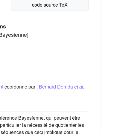
ems
 Bayesienne]
nt
coordonné par :
Bernard Derrida
et al.
.
nférence Bayesienne, qui peuvent être
particulier la nécessité de quotienter les
onséquences que ceci implique pour le