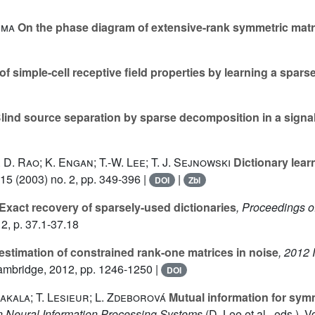
ima
On the phase diagram of extensive-rank symmetric matr
 simple-cell receptive field properties by learning a spars
lind source separation by sparse decomposition in a signal
 D. Rao; K. Engan; T.-W. Lee; T. J. Sejnowski
Dictionary lear
 15
(2003) no. 2, pp. 349-396 |
|
DOI
Zbl
Exact recovery of sparsely-used dictionaries
, Proceedings o
2, p. 37.1-37.18
 estimation of constrained rank-one matrices in noise
, 2012
ambridge, 2012, pp. 1246-1250 |
DOI
zakala; T. Lesieur; L. Zdeborová
Mutual information for symm
n Neural Information Processing Systems
(D. Lee
et al., eds.)
, V