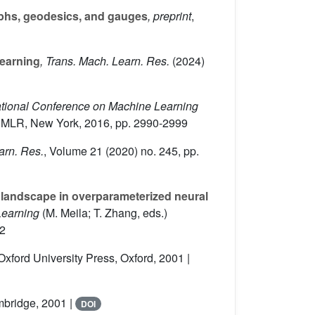
aphs, geodesics, and gauges
, preprint
,
learning
, Trans. Mach. Learn. Res.
(2024)
national Conference on Machine Learning
PMLR, New York, 2016, pp. 2990-2999
arn. Res.
, Volume 21
(2020) no. 245, pp.
 landscape in overparameterized neural
Learning
(M. Meila; T. Zhang, eds.)
32
 Oxford University Press, Oxford, 2001 |
mbridge, 2001 |
DOI