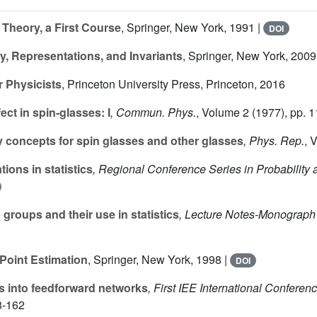
Theory, a First Course
, Springer, New York, 1991 |
DOI
, Representations, and Invariants
, Springer, New York, 2009
r Physicists
, Princeton University Press, Princeton, 2016
ect in spin-glasses: I
, Commun. Phys.
, Volume 2
(1977), pp. 1
concepts for spin glasses and other glasses
, Phys. Rep.
, 
ions in statistics
, Regional Conference Series in Probability a
groups and their use in statistics
, Lecture Notes-Monograph
Point Estimation
, Springer, New York, 1998 |
DOI
 into feedforward networks
, First IEE International Conferenc
8-162