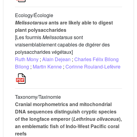
Ecology/Écologie
Melissotarsus
ants are likely able to digest
plant polysaccharides
[Les fourmis
Melissotarsus
sont
vraisemblablement capables de digérer des
polysaccharides végétaux]
Ruth Mony
;
Alain Dejean
;
Charles Félix Bilong
Bilong
;
Martin Kenne
;
Corinne Rouland-Lefèvre
Taxonomy/Taxinomie
Cranial morphometrics and mitochondrial
DNA sequences distinguish cryptic species
of the longface emperor (
Lethrinus olivaceus
),
an emblematic fish of Indo-West Pacific coral
reefs