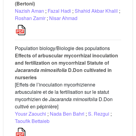
(Bertoni)
Nazish Aman
;
Fazal Hadi
;
Shahid Akbar Khalil
;
Roshan Zamir
;
Nisar Ahmad
Population biology/Biologie des populations
Effects of arbuscular mycorrhizal inoculation
and fertilization on mycorrhizal Statute of
Jacaranda mimosifolia
D.Don cultivated in
nurseries
[Effets de l’inoculation mycorhizienne
arbusculaire et de la fertilisation sur le statut
mycorhizien de
Jacaranda mimosifolia
D.Don
cultivé en pépinière]
Yousr Zaouchi
;
Nada Ben Bahri
;
S. Rezgui
;
Taoufik Bettaieb