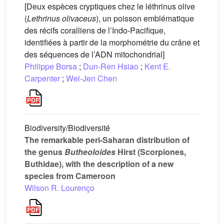
[Deux espèces cryptiques chez le léthrinus olive
(
Lethrinus olivaceus
), un poisson emblématique
des récifs coralliens de l’Indo-Pacifique,
identifiées à partir de la morphométrie du crâne et
des séquences de l’ADN mitochondrial]
Philippe Borsa
;
Dun-Ren Hsiao
;
Kent E.
Carpenter
;
Wei-Jen Chen
Biodiversity/Biodiversité
The remarkable peri-Saharan distribution of
the genus
Butheoloides
Hirst (Scorpiones,
Buthidae), with the description of a new
species from Cameroon
Wilson R. Lourenço