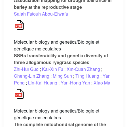
Association mapping for drought tolerance in
barley at the reproductive stage
Salah Fatouh Abou-Elwafa
Molecular biology and genetics/Biologie et
génétique moléculaires
SSRs transferability and genetic diversity of
three allogamous ryegrass species
Zhi-Hui Guo
;
Kai-Xin Fu
;
Xin-Quan Zhang
;
Cheng-Lin Zhang
;
Ming Sun
;
Ting Huang
;
Yan
Peng
;
Lin-Kai Huang
;
Yan-Hong Yan
;
Xiao Ma
Molecular biology and genetics/Biologie et
génétique moléculaires
The complete mitochondrial genome of the