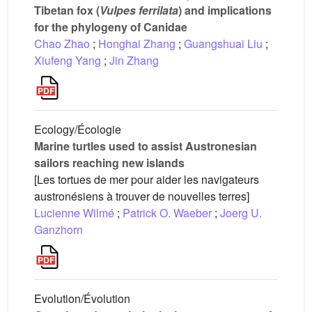
Tibetan fox (
Vulpes ferrilata
) and implications
for the phylogeny of Canidae
Chao Zhao
;
Honghai Zhang
;
Guangshuai Liu
;
Xiufeng Yang
;
Jin Zhang
Ecology/Écologie
Marine turtles used to assist Austronesian
sailors reaching new islands
[Les tortues de mer pour aider les navigateurs
austronésiens à trouver de nouvelles terres]
Lucienne Wilmé
;
Patrick O. Waeber
;
Joerg U.
Ganzhorn
Evolution/Évolution