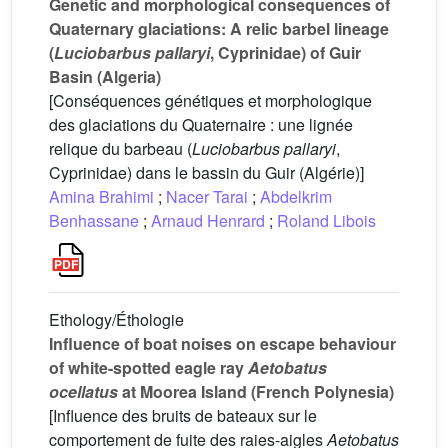
Genetic and morphological consequences of
Quaternary glaciations: A relic barbel lineage
(
Luciobarbus pallaryi
, Cyprinidae) of Guir
Basin (Algeria)
[Conséquences génétiques et morphologique
des glaciations du Quaternaire : une lignée
relique du barbeau (
Luciobarbus pallaryi
,
Cyprinidae) dans le bassin du Guir (Algérie)]
Amina Brahimi
;
Nacer Tarai
;
Abdelkrim
Benhassane
;
Arnaud Henrard
;
Roland Libois
Ethology/Éthologie
Influence of boat noises on escape behaviour
of white-spotted eagle ray
Aetobatus
ocellatus
at Moorea Island (French Polynesia)
[Influence des bruits de bateaux sur le
comportement de fuite des raies-aigles
Aetobatus