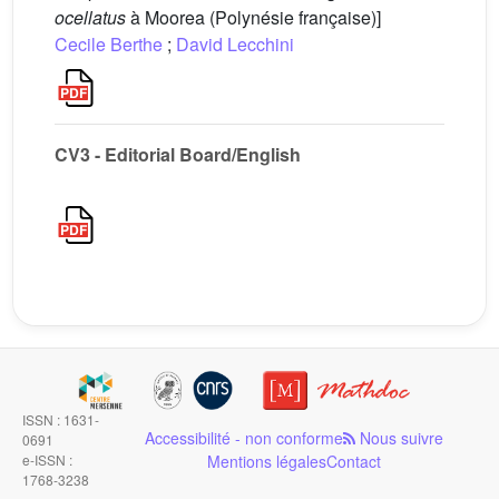
ocellatus
à Moorea (Polynésie française)]
Cecile Berthe
;
David Lecchini
CV3 - Editorial Board/English
ISSN : 1631-
Accessibilité - non conforme
Nous suivre
0691
e-ISSN :
Mentions légales
Contact
1768-3238