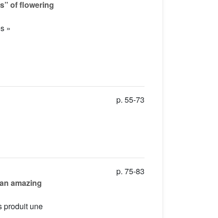
s” of flowering
s »
p. 55-73
p. 75-83
 an amazing
s produit une