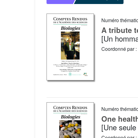
Numéro thémati
A tribute 
[Un hommag
Coordonné par :
Numéro thémati
One health
[Une seule 
Coordonné par :