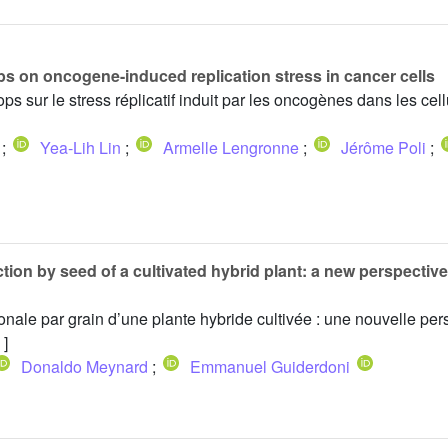
ps on oncogene-induced replication stress in cancer cells
ps sur le stress réplicatif induit par les oncogènes dans les cel
;
Yea-Lih Lin
;
Armelle Lengronne
;
Jérôme Poli
;
tion by seed of a cultivated hybrid plant: a new perspective
onale par grain d’une plante hybride cultivée : une nouvelle per
 ]
Donaldo Meynard
;
Emmanuel Guiderdoni