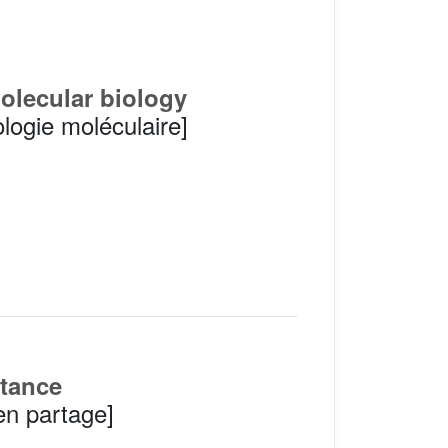
molecular biology
logie moléculaire]
stance
 en partage]