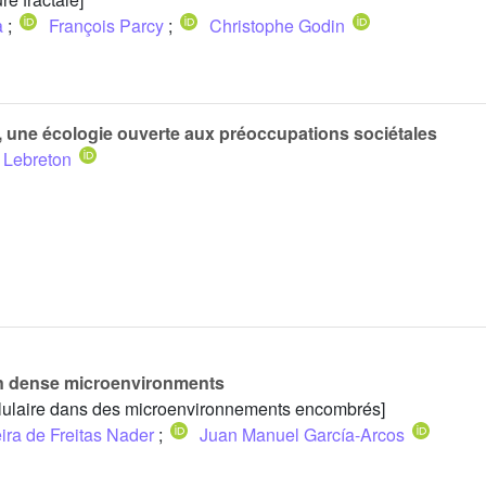
a
;
François Parcy
;
Christophe Godin
 une écologie ouverte aux préoccupations sociétales
 Lebreton
in dense microenvironments
llulaire dans des microenvironnements encombrés]
ra de Freitas Nader
;
Juan Manuel García-Arcos