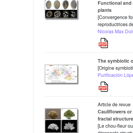
Functional and 
plants
[Convergence fon
reproductrices de
Nicolas Max Dol
The symbiotic or
[Origine symbioti
Purificación Lóp
Article de revue
Cauliflowers or
fractal structur
[Le chou-fleur o
étonnante structu