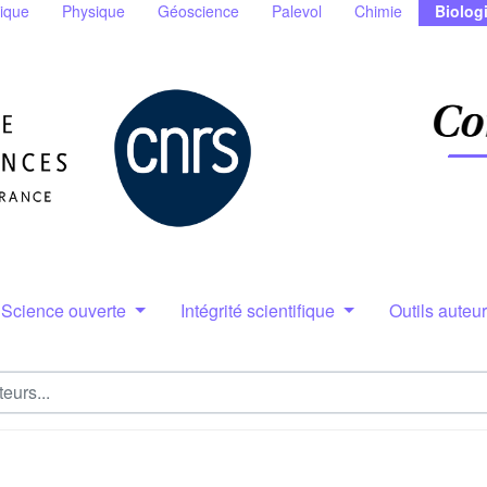
ique
Physique
Géoscience
Palevol
Chimie
Biolog
Science ouverte
Intégrité scientifique
Outils auteu