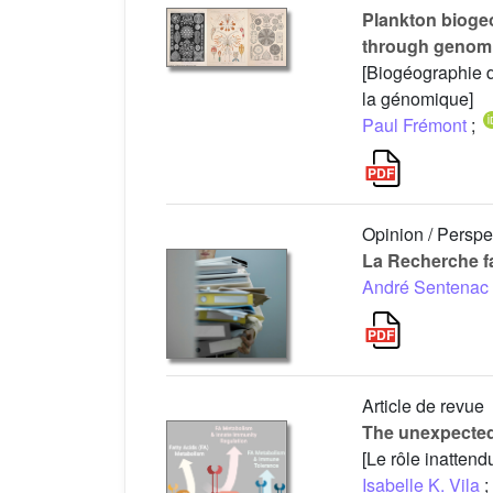
Plankton biogeo
through genom
[Biogéographie 
la génomique]
Paul Frémont
;
Opinion / Perspe
La Recherche f
André Sentenac
Article de revue
The unexpected 
[Le rôle inatten
Isabelle K. Vila
;