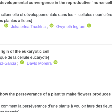
developmental convergence in the reproductive “nurse cell
ctionnelle et développementale dans les « cellules nourricière
s plantes à fleurs]
l
;
Jekaterina Truskina
;
Gwyneth Ingram
igin of the eukaryotic cell
que de la cellule eucaryote]
ez-García
;
David Moreira
 how the perseverance of a plant to make flowers produces
e
u comment la persévérance d’une plante à vouloir faire des fleur
re fractale]