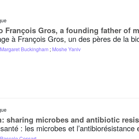
que
to François Gros, a founding father of 
e à François Gros, un des pères de la bio
Margaret Buckingham
;
Moshe Yaniv
que
: sharing microbes and antibiotic resi
santé : les microbes et l’antibiorésistance
Pascale Cossart