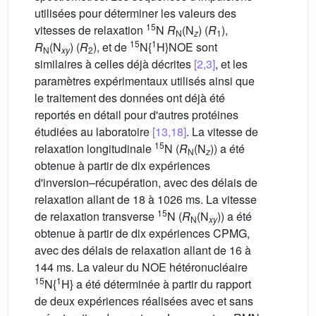
utilisées pour déterminer les valeurs des
15
vitesses de relaxation
N
R
(N
) (
R
),
N
z
1
15
1
R
(N
) (
R
), et de
N{
H}NOE sont
N
xy
2
similaires à celles déjà décrites
[2,3]
, et les
paramètres expérimentaux utilisés ainsi que
le traitement des données ont déjà été
reportés en détail pour d'autres protéines
étudiées au laboratoire
[13,18]
. La vitesse de
15
relaxation longitudinale
N (
R
(N
)) a été
N
z
obtenue à partir de dix expériences
d'inversion–récupération, avec des délais de
relaxation allant de 18 à 1026 ms. La vitesse
15
de relaxation transverse
N (
R
(N
)) a été
N
xy
obtenue à partir de dix expériences CPMG,
avec des délais de relaxation allant de 16 à
144 ms. La valeur du NOE hétéronucléaire
15
1
N{
H} a été déterminée à partir du rapport
de deux expériences réalisées avec et sans