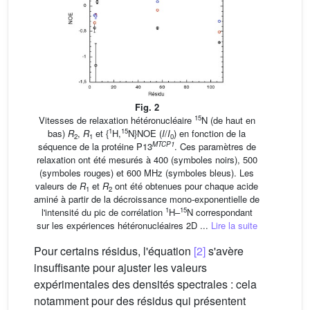
Fig. 2
15
Vitesses de relaxation hétéronucléaire
N (de haut en
1
15
bas)
R
,
R
et {
H,
N}NOE (
I
/
I
) en fonction de la
2
1
0
MTCP1
séquence de la protéine P13
. Ces paramètres de
relaxation ont été mesurés à 400 (symboles noirs), 500
(symboles rouges) et 600 MHz (symboles bleus). Les
valeurs de
R
et
R
ont été obtenues pour chaque acide
1
2
aminé à partir de la décroissance mono-exponentielle de
1
15
l'intensité du pic de corrélation
H–
N correspondant
sur les expériences hétéronucléaires 2D ...
Lire la suite
Pour certains résidus, l'équation
[2]
s'avère
insuffisante pour ajuster les valeurs
expérimentales des densités spectrales : cela
notamment pour des résidus qui présentent