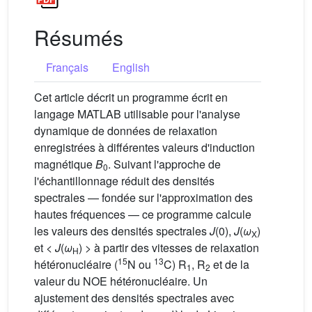
Résumés
Français
English
Cet article décrit un programme écrit en
langage MATLAB utilisable pour l'analyse
dynamique de données de relaxation
enregistrées à différentes valeurs d'induction
magnétique
B
. Suivant l'approche de
0
l'échantillonnage réduit des densités
spectrales — fondée sur l'approximation des
hautes fréquences — ce programme calcule
les valeurs des densités spectrales
J
(0),
J
(
ω
)
X
et <
J
(
ω
) > à partir des vitesses de relaxation
H
15
13
hétéronucléaire (
N ou
C) R
, R
et de la
1
2
valeur du NOE hétéronucléaire. Un
ajustement des densités spectrales avec