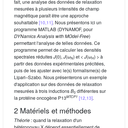
fait, une analyse des données de relaxation
mesurées à plusieurs intensités de champ
magnétique paraît être une approche
souhaitable
[10,11]
. Nous présentons ici un
programme MATLAB (DYNAMOF, pour
DYNamics Analysis with MOdel-Free
)
permettant l'analyse de telles données. Ce
programme permet de calculer les densités
spectrales réduites
J
(0),
J
(
ω
) et <
J
(
ω
) > à
N
H
partir des données expérimentales précitées,
puis de les ajuster avec le(s) formalisme(s) de
Lipari–Szabo. Nous présenterons un exemple
d'application sur des données de relaxation
mesurées à trois inductions
B
différentes sur
0
MTCP1
la protéine oncogène P13
[12,13]
.
2 Matériels et méthodes
Théorie :
quand la relaxation d'un
hétéronoyau X dépend essentiellement de