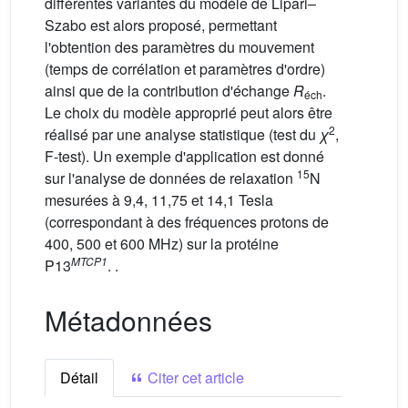
différentes variantes du modèle de Lipari–
Szabo est alors proposé, permettant
l'obtention des paramètres du mouvement
(temps de corrélation et paramètres d'ordre)
ainsi que de la contribution d'échange
R
.
éch
Le choix du modèle approprié peut alors être
2
réalisé par une analyse statistique (test du
χ
,
F-test). Un exemple d'application est donné
15
sur l'analyse de données de relaxation
N
mesurées à 9,4, 11,75 et 14,1 Tesla
(correspondant à des fréquences protons de
400, 500 et 600 MHz) sur la protéine
MTCP1
P13
. .
Métadonnées
Détail
Citer cet article