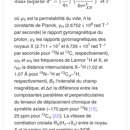
π
où
μ
est la perméabilité du vide,
h
la
0
8
−1
constante de Planck,
γ
(2.6752 × 10
rad T
H
par seconde) le rapport gyromagnétique du
proton,
γ
les rapports gyromagnétiques des
X
7
7
−1
noyaux X (2.711 × 10
et 6.726 × 10
rad T
15
13
par seconde pour
N et
C, respectivement),
1
ω
et
ω
les fréquences de Larmor
H et X, et
H
X
1
r
la distance internucléaire X–
H (1,02 et
XH
15
1
13
1
1,07 Å pour
N–
H et
C
–
H,
α
respectivement),
B
l'intensité du champ
0
magnétique, et Δ
σ
la différence entre les
composantes parallèles et perpendiculaires
du tenseur de déplacement chimique de
15
symétrie axiale (–170 ppm pour
N
[15]
,
13
25 ppm pour
C
[22]
). La vitesse de
α
corrélation croisée
R
(H
→X
) entre le noyau
X
z
z
X et le proton lié est corrélée au NOE