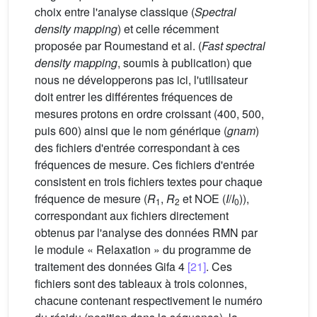
choix entre l'analyse classique (
Spectral
density mapping
) et celle récemment
proposée par Roumestand et al. (
Fast spectral
density mapping
, soumis à publication) que
nous ne développerons pas ici, l'utilisateur
doit entrer les différentes fréquences de
mesures protons en ordre croissant (400, 500,
puis 600) ainsi que le nom générique (
gnam
)
des fichiers d'entrée correspondant à ces
fréquences de mesure. Ces fichiers d'entrée
consistent en trois fichiers textes pour chaque
fréquence de mesure (
R
,
R
et NOE (
I
/
I
)),
1
2
0
correspondant aux fichiers directement
obtenus par l'analyse des données RMN par
le module « Relaxation » du programme de
traitement des données Gifa 4
[21]
. Ces
fichiers sont des tableaux à trois colonnes,
chacune contenant respectivement le numéro