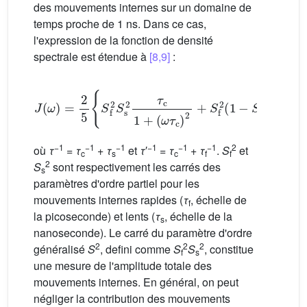
des mouvements internes sur un domaine de
temps proche de 1 ns. Dans ce cas,
l'expression de la fonction de densité
spectrale est étendue à
[8,9]
:
J
(
ω
)
=
2
5
{
S
f
2
S
s
2
τ
c
1
+
(
ω
τ
c
)
2
+
S
f
2
(
1
−
S
s
2
)
τ
1
+
−1
−1
−1
−1
−1
−1
2
où
τ
=
τ
+
τ
et
τ
′
=
τ
+
τ
.
S
et
c
s
c
f
f
2
S
sont respectivement les carrés des
s
paramètres d'ordre partiel pour les
mouvements internes rapides (
τ
, échelle de
f
la picoseconde) et lents (
τ
, échelle de la
s
nanoseconde). Le carré du paramètre d'ordre
2
2
2
généralisé
S
, defini comme
S
S
, constitue
f
s
une mesure de l'amplitude totale des
mouvements internes. En général, on peut
négliger la contribution des mouvements