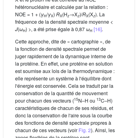
hétéronucléaire et calculée par la relation :
NOE = 1 + (
γ
/
γ
)
R
(H
→X
)/
R
(X
). La
H
X
X
z
z
X
z
fréquence de la densité spectrale moyenne <
J
(
ω
) >, a été prise égale à 0,87
ω
[16]
.
H
H
Cette approche, dite de « cartographie », de
la fonction de densité spectrale permet de
juger rapidement de la dynamique interne de
la protéine. En effet, une protéine en solution
est soumise aux lois de la thermodynamique :
elle représente un système à l'équilibre dont
l'énergie est conservée. Cela se traduit par la
conservation de la quantité de mouvement
15
13
pour chacun des vecteurs (
N–H ou
C–H)
caractéristiques de chacun de ses résidus, et
donc la conservation de l'aire sous la courbe
des fonctions de densité spectrale propres à
chacun de ces vecteurs (voir
Fig. 2
). Ainsi, les
zones flexibles de la protéine sont