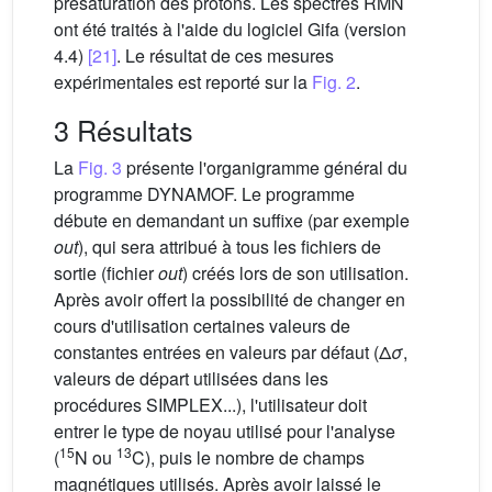
présaturation des protons. Les spectres RMN
ont été traités à l'aide du logiciel Gifa (version
4.4)
[21]
. Le résultat de ces mesures
expérimentales est reporté sur la
Fig. 2
.
3 Résultats
La
Fig. 3
présente l'organigramme général du
programme DYNAMOF. Le programme
débute en demandant un suffixe (par exemple
out
), qui sera attribué à tous les fichiers de
sortie (fichier
out
) créés lors de son utilisation.
Après avoir offert la possibilité de changer en
cours d'utilisation certaines valeurs de
constantes entrées en valeurs par défaut (Δ
σ
,
valeurs de départ utilisées dans les
procédures SIMPLEX...), l'utilisateur doit
entrer le type de noyau utilisé pour l'analyse
15
13
(
N ou
C), puis le nombre de champs
magnétiques utilisés. Après avoir laissé le