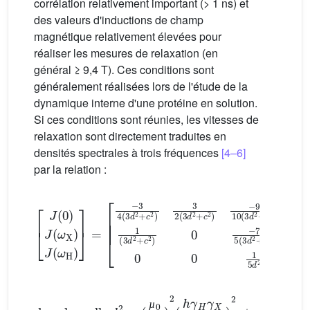
corrélation relativement important (> 1 ns) et
des valeurs d'inductions de champ
magnétique relativement élevées pour
réaliser les mesures de relaxation (en
général ≥ 9,4 T). Ces conditions sont
généralement réalisées lors de l'étude de la
dynamique interne d'une protéine en solution.
Si ces conditions sont réunies, les vitesses de
relaxation sont directement traduites en
densités spectrales à trois fréquences
[4–6]
par la relation :
[
−
3
4
(
3
d
2
+
c
2
)
3
2
(
3
d
2
+
[
c
J
2
(
0
)
−
)
J
9
(
10
ω
X
(
)
3
J
d
(
ω
2
+
H
c
)
2
]
=
)
1
(
3
d
2
+
(
µ
0
4π
)
2
(
h
γ
H
γ
X
dans laquelle
4
π
r
X
H
3
)
2
et
c
d
2
2
=
=
1
3
(
γ
X
B
0
)
µ