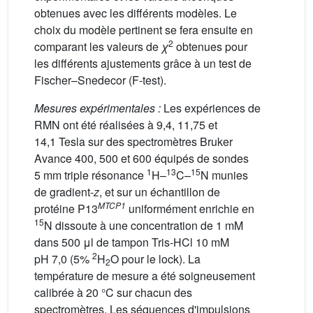
obtenues avec les différents modèles. Le
choix du modèle pertinent se fera ensuite en
2
comparant les valeurs de
χ
obtenues pour
les différents ajustements grâce à un test de
Fischer–Snedecor (F-test).
Mesures expérimentales :
Les expériences de
RMN ont été réalisées à 9,4, 11,75 et
14,1 Tesla sur des spectromètres Bruker
Avance 400, 500 et 600 équipés de sondes
1
13
15
5 mm triple résonance
H–
C–
N munies
de gradient-
z
, et sur un échantillon de
MTCP1
protéine P13
uniformément enrichie en
15
N dissoute à une concentration de 1 mM
dans 500 μl de tampon Tris-HCl 10 mM
2
pH 7,0 (5%
H
O pour le lock). La
2
température de mesure a été soigneusement
calibrée à 20 °C sur chacun des
spectromètres. Les séquences d'impulsions