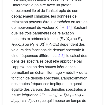
l'interaction dipolaire avec un proton
directement lié et de l'anisotropie de son
déplacement chimique, les données de
relaxation peuvent être interprétées en termes
1
de mouvement du vecteur X–
H
[14]
. Sachant
que les trois paramètres de relaxation
mesurés expérimentalement (
R
(X
) ou
R
,
X
z
1
1
R
(X
) ou
R
, et
X
{
H}NOE) dépendent des
X
xy
2
valeurs des fonctions de densité spectrale à
cinq fréquences différentes
[2,3]
, le calcul des
densités spectrales peut être approché par
l'approximation des hautes fréquences
permettant un échantillonnage « réduit » de la
fonction de densité spectrale. L'approximation
des hautes fréquences implique une quasi
égalité des valeurs des densités spectrales à
haute fréquence (
J
(
ω
–
ω
) ≈
J
(
ω
+
ω
) ≈
H
N
H
N
J
(
ω
) = <
J
(
ω
) >, ce qui impose un temps de
H
H