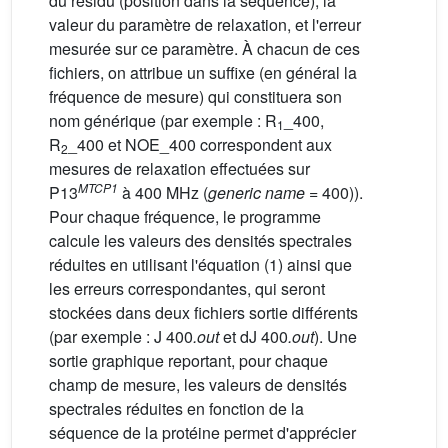
du résidu (position dans la séquence), la
valeur du paramètre de relaxation, et l'erreur
mesurée sur ce paramètre. À chacun de ces
fichiers, on attribue un suffixe (en général la
fréquence de mesure) qui constituera son
nom générique (par exemple : R
_400,
1
R
_400 et NOE_400 correspondent aux
2
mesures de relaxation effectuées sur
MTCP1
P13
à 400 MHz (
generic name
= 400)).
Pour chaque fréquence, le programme
calcule les valeurs des densités spectrales
réduites en utilisant l'équation (1) ainsi que
les erreurs correspondantes, qui seront
stockées dans deux fichiers sortie différents
(par exemple : J 400
.out
et dJ 400
.out
). Une
sortie graphique reportant, pour chaque
champ de mesure, les valeurs de densités
spectrales réduites en fonction de la
séquence de la protéine permet d'apprécier