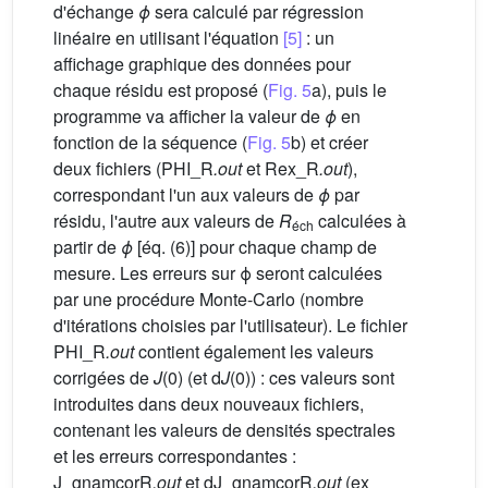
d'échange
ϕ
sera calculé par régression
linéaire en utilisant l'équation
[5]
: un
affichage graphique des données pour
chaque résidu est proposé (
Fig. 5
a), puis le
programme va afficher la valeur de
ϕ
en
fonction de la séquence (
Fig. 5
b) et créer
deux fichiers (PHI_R
.out
et Rex_R
.out
),
correspondant l'un aux valeurs de
ϕ
par
résidu, l'autre aux valeurs de
R
calculées à
éch
partir de
ϕ
[éq. (6)] pour chaque champ de
mesure. Les erreurs sur ϕ seront calculées
par une procédure Monte-Carlo (nombre
d'itérations choisies par l'utilisateur). Le fichier
PHI_R
.out
contient également les valeurs
corrigées de
J
(0) (et d
J
(0)) : ces valeurs sont
introduites dans deux nouveaux fichiers,
contenant les valeurs de densités spectrales
et les erreurs correspondantes :
J_gnamcorR
.out
et dJ_gnamcorR
.out
(ex