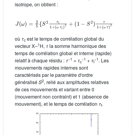
isotrope, on obtient :
J
(
ω
)
=
2
5
{
S
2
τ
c
1
(
ω
+
(
ω
τ
)
2
τ
}
c
)
2
+
(
1
−
S
2
)
τ
1
+
(2)
ω
ω
où
τ
est le temps de corrélation global du
c
1
vecteur X–
H,
τ
la somme harmonique des
temps de corrélation global et interne (rapide)
−1
−1
−1
relatif à chaque résidu :
τ
=
τ
+
τ
. Les
c
f
mouvements rapides internes sont
caractérisés par le paramètre d'ordre
2
généralisé
S
, relié aux amplitudes relatives
de ces mouvements et variant entre 0
(mouvement non contraint) et 1 (absence de
mouvement), et le temps de corrélation
τ
.
f