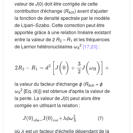
valeur de
J
(0) doit être corrigée de cette
contribution d'échange (
R
) avant d'ajuster
éch
la fonction de densité spectrale par le modèle
de Lipari–Szabo. Cette correction peut être
apportée grâce à une relation linéaire existant
entre la valeur de 2
R
–
R
et les fréquences
2
1
2
de Larmor hétéronucléaires
ω
[17,23]
:
X
2
R
2
−
R
1
=
d
2
[
J
(
0
)
+
3
2
J
(
ω
H
)
]
+
[
4
c
2
9
J
(
0
)
+
2
la valeur du facteur d'échange
ϕ
(
R
=
ϕ
éch
2
ω
[Eq. (6)]) est obtenue d'après la valeur de
X
la pente. La valeur de
J
(0) peut alors être
corrigée en utilisant la relation :
J
(0)
obs
=
J(0)
cor
+
λ
ϕ
ω
X
2
(7)
où
λ
est un facteur d'échelle dépendant de la