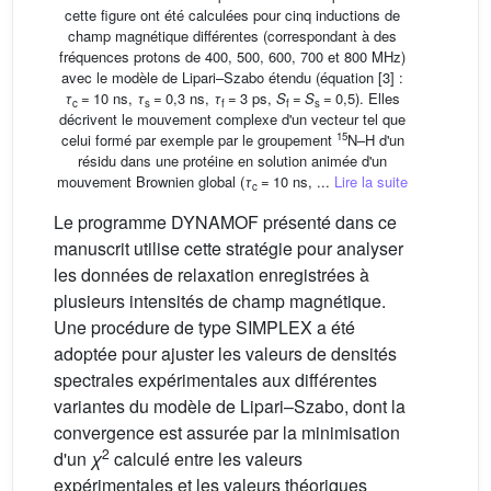
cette figure ont été calculées pour cinq inductions de
champ magnétique différentes (correspondant à des
fréquences protons de 400, 500, 600, 700 et 800 MHz)
avec le modèle de Lipari–Szabo étendu (équation [3] :
τ
= 10 ns,
τ
= 0,3 ns,
τ
= 3 ps,
S
=
S
= 0,5). Elles
c
s
f
f
s
décrivent le mouvement complexe d'un vecteur tel que
15
celui formé par exemple par le groupement
N–H d'un
résidu dans une protéine en solution animée d'un
mouvement Brownien global (
τ
= 10 ns, ...
Lire la suite
c
Le programme DYNAMOF présenté dans ce
manuscrit utilise cette stratégie pour analyser
les données de relaxation enregistrées à
plusieurs intensités de champ magnétique.
Une procédure de type SIMPLEX a été
adoptée pour ajuster les valeurs de densités
spectrales expérimentales aux différentes
variantes du modèle de Lipari–Szabo, dont la
convergence est assurée par la minimisation
2
d'un
χ
calculé entre les valeurs
expérimentales et les valeurs théoriques