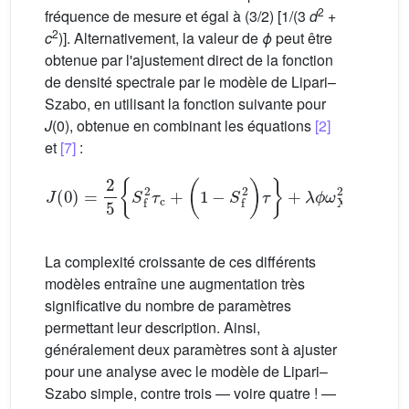
2
fréquence de mesure et égal à (3/2) [1/(3
d
+
2
c
)]. Alternativement, la valeur de
ϕ
peut être
obtenue par l'ajustement direct de la fonction
de densité spectrale par le modèle de Lipari–
Szabo, en utilisant la fonction suivante pour
J
(0), obtenue en combinant les équations
[2]
et
[7]
:
J
(0)
=
2
5
{
S
f
2
τ
c
+
(
1
−
S
f
2
)
τ
}
+
λ
ϕ
ω
X
2
(8)
La complexité croissante de ces différents
modèles entraîne une augmentation très
significative du nombre de paramètres
permettant leur description. Ainsi,
généralement deux paramètres sont à ajuster
pour une analyse avec le modèle de Lipari–
Szabo simple, contre trois — voire quatre ! —