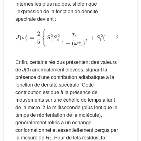
internes les plus rapides, si bien que
l'expression de la fonction de densité
spectrale devient :
J
(
ω
)
=
2
5
{
S
f
2
S
s
2
τ
c
1
+
(
ω
τ
c
)
2
+
S
f
2
(
1
−
S
s
2
)
τ
1
+
(
Enfin, certains résidus présentent des valeurs
de
J
(0) anormalement élevées, signant la
présence d'une contribution adiabatique à la
fonction de densité spectrale. Cette
contribution est due à la présence de
mouvements sur une échelle de temps allant
de la micro- à la milliseconde (plus lent que le
temps de réorientation de la molécule),
généralement reliés à un échange
conformationnel et essentiellement perçus par
la mesure de
R
. Pour de tels résidus, la
2