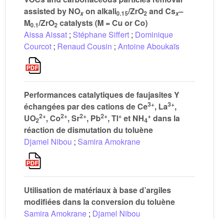
assisted by NO
on alkali
/ZrO
and Cs
–
0.15
2
x
x
M
/ZrO
catalysts (M = Cu or Co)
0.1
2
Aissa Aissat
;
Stéphane Siffert
;
Dominique
Courcot
;
Renaud Cousin
;
Antoine Aboukaïs
Performances catalytiques de faujasites Y
3+
3+
échangées par des cations de Ce
, La
,
2+
2+
2+
2+
+
+
UO
, Co
, Sr
, Pb
, Tl
et NH
dans la
2
4
réaction de dismutation du toluène
Djamel Nibou
;
Samira Amokrane
Utilisation de matériaux à base d’argiles
modifiées dans la conversion du toluène
Samira Amokrane
;
Djamel Nibou