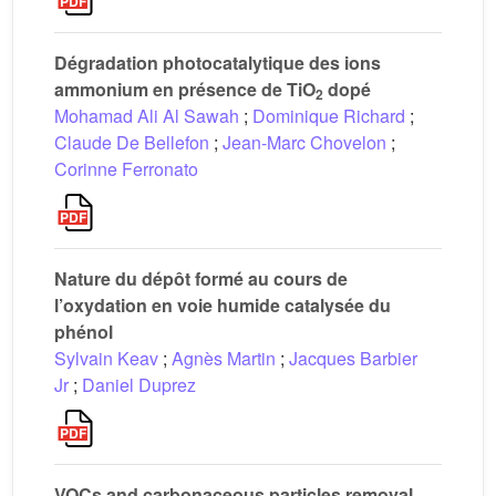
Dégradation photocatalytique des ions
ammonium en présence de TiO
dopé
2
Mohamad Ali Al Sawah
;
Dominique Richard
;
Claude De Bellefon
;
Jean-Marc Chovelon
;
Corinne Ferronato
Nature du dépôt formé au cours de
l’oxydation en voie humide catalysée du
phénol
Sylvain Keav
;
Agnès Martin
;
Jacques Barbier
Jr
;
Daniel Duprez
VOCs and carbonaceous particles removal