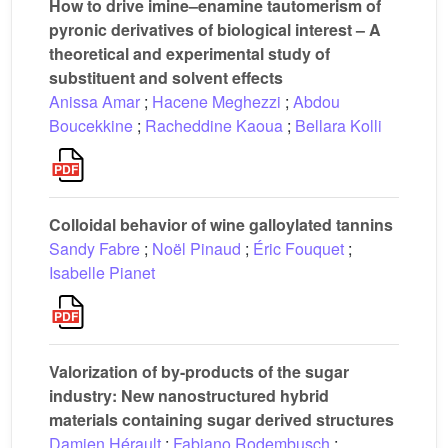
How to drive imine–enamine tautomerism of
pyronic derivatives of biological interest – A
theoretical and experimental study of
substituent and solvent effects
Anissa Amar
;
Hacene Meghezzi
;
Abdou
Boucekkine
;
Racheddine Kaoua
;
Bellara Kolli
Colloidal behavior of wine galloylated tannins
Sandy Fabre
;
Noël Pinaud
;
Éric Fouquet
;
Isabelle Pianet
Valorization of by-products of the sugar
industry: New nanostructured hybrid
materials containing sugar derived structures
Damien Hérault
;
Fabiano Rodembusch
;