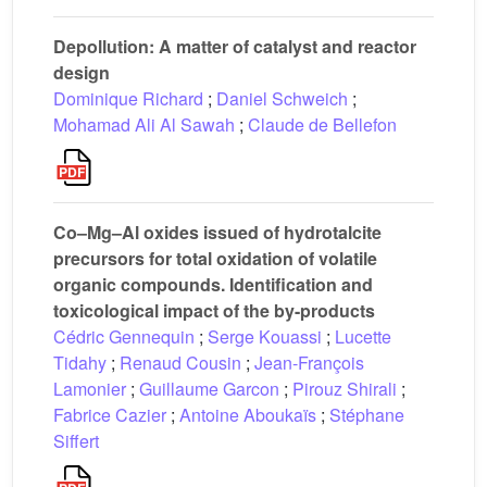
Depollution: A matter of catalyst and reactor
design
Dominique Richard
;
Daniel Schweich
;
Mohamad Ali Al Sawah
;
Claude de Bellefon
Co–Mg–Al oxides issued of hydrotalcite
precursors for total oxidation of volatile
organic compounds. Identification and
toxicological impact of the by-products
Cédric Gennequin
;
Serge Kouassi
;
Lucette
Tidahy
;
Renaud Cousin
;
Jean-François
Lamonier
;
Guillaume Garcon
;
Pirouz Shirali
;
Fabrice Cazier
;
Antoine Aboukaïs
;
Stéphane
Siffert