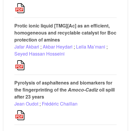
Protic ionic liquid [TMG][Ac] as an efficient,
homogeneous and recyclable catalyst for Boc
protection of amines
Jafar Akbari
;
Akbar Heydari
;
Leila Ma’mani
;
Seyed Hassan Hosseini
Pyrolysis of asphaltenes and biomarkers for
the fingerprinting of the
Amoco-Cadiz
oil spill
after 23 years
Jean Oudot
;
Frédéric Chaillan