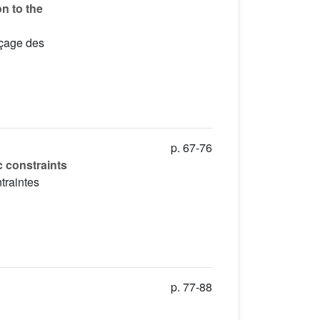
on to the
açage des
p. 67-76
 constraints
traintes
p. 77-88