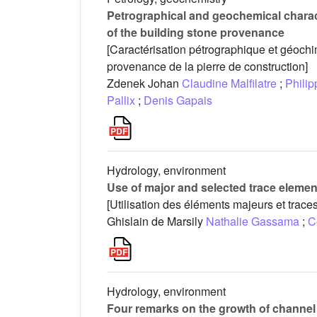
Petrographical and geochemical charac
of the building stone provenance
[Caractérisation pétrographique et géoch
provenance de la pierre de construction]
Zdenek Johan
Claudine Malfilatre
;
Philip
Pallix
;
Denis Gapais
Hydrology, environment
Use of major and selected trace elemen
[Utilisation des éléments majeurs et trace
Ghislain de Marsily
Nathalie Gassama
;
C
Hydrology, environment
Four remarks on the growth of channel