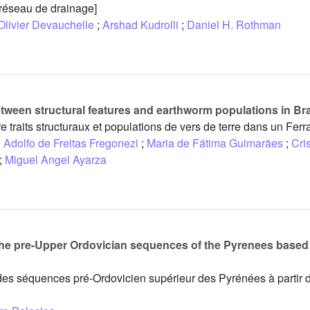
 réseau de drainage]
Olivier Devauchelle
;
Arshad Kudrolli
;
Daniel H. Rothman
between structural features and earthworm populations in Braz
 traits structuraux et populations de vers de terre dans un Ferra
 Adolfo de Freitas Fregonezi
;
Maria de Fátima Guimarães
;
Cri
;
Miguel Angel Ayarza
n the pre-Upper Ordovician sequences of the Pyrenees based
 des séquences pré-Ordovicien supérieur des Pyrénées à partir 