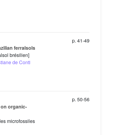
p. 41-49
ilian ferralsols
lsol brésilien]
stiane de Conti
p. 50-56
 on organic-
des microfossiles