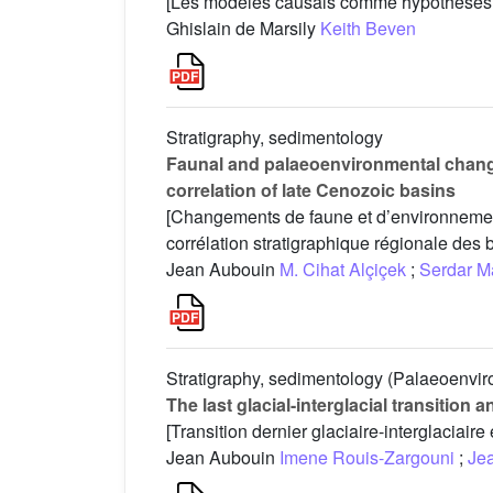
[Les modèles causals comme hypothèses 
Ghislain de Marsily
Keith Beven
Stratigraphy, sedimentology
Faunal and palaeoenvironmental changes
correlation of late Cenozoic basins
[Changements de faune et d’environnement 
corrélation stratigraphique régionale des 
Jean Aubouin
M. Cihat Alçiçek
;
Serdar M
Stratigraphy, sedimentology (Palaeoenvi
The last glacial-interglacial transition
[Transition dernier glaciaire-interglaciair
Jean Aubouin
Imene Rouis-Zargouni
;
Je