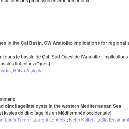
multiples des processus environnementaux]
 in the Çal Basin, SW Anatolia: Implications for regional s
dans le bassin de Çal, Sud-Ouest de l’Anatolie : implications 
bassins fini-cénozoïques]
ayda
;
Hülya Alçiçek
ronment)
 and dinoflagellate cysts in the western Mediterranean Sea
e et kystes de dinoflagellés en Méditerranée occidentale]
an-Louis Turon
;
Laurent Londeix
;
Néjib Kallel
;
Latifa Essallami