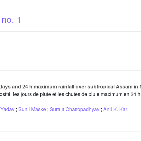
 no. 1
iny days and 24 h maximum rainfall over subtropical Assam in
iosité, les jours de pluie et les chutes de pluie maximum en 24 
. Yadav
;
Sunil Maske
;
Surajit Chattopadhyay
;
Anil K. Kar