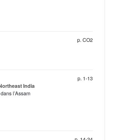
p. CO2
p. 1-13
 Northeast India
h dans l’Assam
p. 14-24