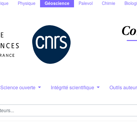
ique
Physique
Géoscience
Palevol
Chimie
Biolog
Science ouverte
Intégrité scientifique
Outils auteu