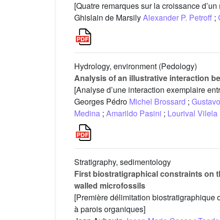
[Quatre remarques sur la croissance d’un
Ghislain de Marsily
Alexander P. Petroff
;
Hydrology, environment (Pedology)
Analysis of an illustrative interaction 
[Analyse d’une interaction exemplaire entre
Georges Pédro
Michel Brossard
;
Gustavo
Medina
;
Amarildo Pasini
;
Lourival Vilela
Stratigraphy, sedimentology
First biostratigraphical constraints o
walled microfossils
[Première délimitation biostratigraphique
à parois organiques]