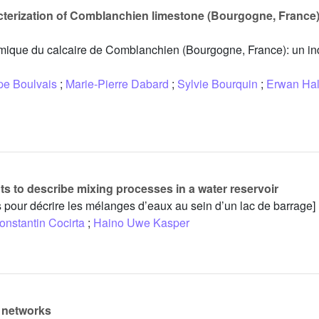
terization of Comblanchien limestone (Bourgogne, France):
imique du calcaire de Comblanchien (Bourgogne, France): un in
pe Boulvais
;
Marie-Pierre Dabard
;
Sylvie Bourquin
;
Erwan Hal
ts to describe mixing processes in a water reservoir
s pour décrire les mélanges d’eaux au sein d’un lac de barrage]
onstantin Cocirta
;
Haino Uwe Kasper
 networks