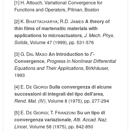
[1] H. Attouch, Variational Convergence for
Functions and Operators, Pitman, Boston
[2]
K. Bhattacharya; R.D. James
A theory of
thin films of martensitic materials with
applications to microactuators
, J. Mech. Phys.
Solids
, Volume 47
(1999), pp. 531-576
[3]
G. Dal Maso
An Introduction to
Γ
-
Convergence
, Progress in Nonlinear Differential
Equations and Their Applications
, Birkhäuser,
1993
[4]
E. De Giorgi
Sulla convergenza di alcune
successioni di integrali del tipo dell'area
,
Rend. Mat. (IV)
, Volume 8
(1975), pp. 277-294
[5]
E. De Giorgi; T. Franzoni
Su un tipo di
convergenza variazionale
, Atti. Accad. Naz.
Lincei
, Volume 58
(1975), pp. 842-850