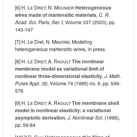
[6]
H. Le Dret; N. Meunier
Heterogeneous
wires made of martensitic materials
, C. R.
Acad. Sci. Paris, Ser. I
, Volume 337
(2003), pp.
143-147
[7] H. Le Dret, N. Meunier, Modeling
heterogeneous martensitic wires, in press
[8]
H. Le Dret; A. Raoult
The nonlinear
membrane model as variational limit of
nonlinear three-dimensional elasticity
, J. Math.
Pures Appl. (9)
, Volume 74
(1995) no. 6, pp. 549-
578
[9]
H. Le Dret; A. Raoult
The membrane shell
model in nonlinear elasticity: a variational
asymptotic derivation
, J. Nonlinear Sci.
(1996),
pp. 59-84