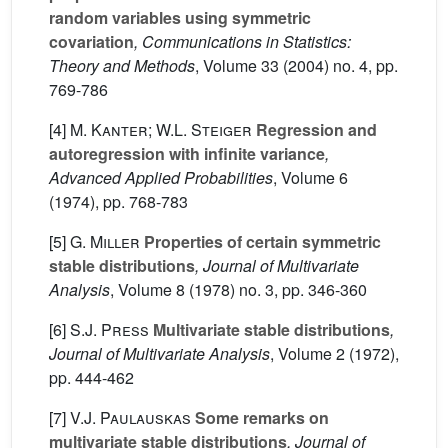
random variables using symmetric
covariation
, Communications in Statistics:
Theory and Methods
, Volume 33
(2004) no. 4, pp.
769-786
[4]
M. Kanter; W.L. Steiger
Regression and
autoregression with infinite variance
,
Advanced Applied Probabilities
, Volume 6
(1974), pp. 768-783
[5]
G. Miller
Properties of certain symmetric
stable distributions
, Journal of Multivariate
Analysis
, Volume 8
(1978) no. 3, pp. 346-360
[6]
S.J. Press
Multivariate stable distributions
,
Journal of Multivariate Analysis
, Volume 2
(1972),
pp. 444-462
[7]
V.J. Paulauskas
Some remarks on
multivariate stable distributions
, Journal of