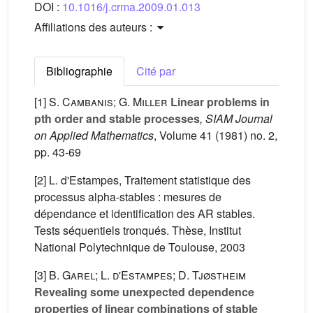
DOI :
10.1016/j.crma.2009.01.013
Affiliations des auteurs :
Bibliographie
Cité par
[1]
S. Cambanis; G. Miller
Linear problems in
pth order and stable processes
, SIAM Journal
on Applied Mathematics
, Volume 41
(1981) no. 2,
pp. 43-69
[2] L. d'Estampes, Traitement statistique des
processus alpha-stables : mesures de
dépendance et identification des AR stables.
Tests séquentiels tronqués. Thèse, Institut
National Polytechnique de Toulouse, 2003
[3]
B. Garel; L. d'Estampes; D. Tjøstheim
Revealing some unexpected dependence
properties of linear combinations of stable