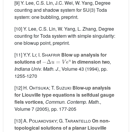
[9] Y. Lee, C.S. Lin, J.C. Wei, W. Yang, Degree
counting and shadow system for SU(3) Toda
system: one bubbling, preprint.
[10] Y. Lee, C.S. Lin, W. Yang, L. Zhang, Degree
counting for Toda system with simple singularity:
one blowup point, preprint.
[11]
Y.Y. Li; I. Shafrir
Blow up analysis for
−
Δ
u
=
V
e
u
solutions of
in dimension two
,
Indiana Univ. Math. J.
, Volume 43
(1994), pp.
1255-1270
[12]
H. Ohtsuka; T. Suzuki
Blow-up analysis
for Liouville type equations is selfdual gauge
fiels vortices
, Commun. Contemp. Math.
,
Volume 7
(2005), pp. 177-205
[13]
A. Poliakovsky; G. Tarantello
On non-
topological solutions of a planar Liouville