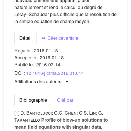
nouveau phénomène apparaît plutôt
naturellement et rend le calcul du degré de
Leray–Schauder plus difficile que la résolution de
la simple équation de champ moyen.
Détail
Citer cet article
Reçu le :
2016-01-18
Accepté le :
2016-01-18
Publié le :
2016-03-14
DOI :
10.1016/j.crma.2016.01.014
Affiliations des auteurs :
Bibliographie
Cité par
[1]
D. Bartolucci; C.C. Chen; C.S. Lin; G.
Tarantello
Profile of blow-up solutions to
mean field equations with singular data
,