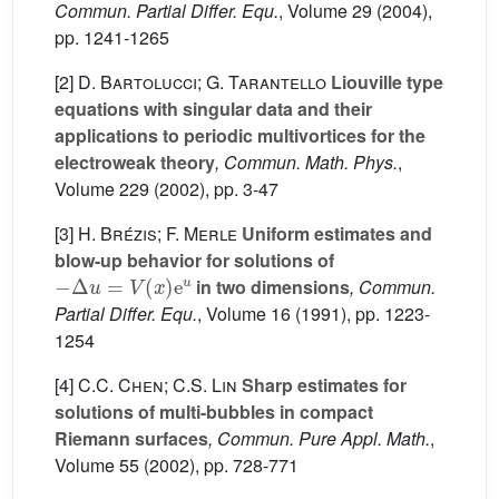
Commun. Partial Differ. Equ.
, Volume 29
(2004),
pp. 1241-1265
[2]
D. Bartolucci; G. Tarantello
Liouville type
equations with singular data and their
applications to periodic multivortices for the
electroweak theory
, Commun. Math. Phys.
,
Volume 229
(2002), pp. 3-47
[3]
H. Brézis; F. Merle
Uniform estimates and
blow-up behavior for solutions of
−
Δ
u
=
V
(
x
)
e
u
in two dimensions
, Commun.
Partial Differ. Equ.
, Volume 16
(1991), pp. 1223-
1254
[4]
C.C. Chen; C.S. Lin
Sharp estimates for
solutions of multi-bubbles in compact
Riemann surfaces
, Commun. Pure Appl. Math.
,
Volume 55
(2002), pp. 728-771