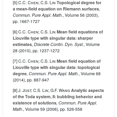
[5]
C.C. Chen; C.S. Lin
Topological degree for
a mean-field equation on Riemann surfaces
,
Commun. Pure Appl. Math.
, Volume 56
(2003),
pp. 1667-1727
[6]
C.C. Chen; C.S. Lin
Mean field equations of
Liouville type with singular data: sharper
estimates
, Discrete Contin. Dyn. Syst.
, Volume
28
(2010), pp. 1237-1272
[7]
C.C. Chen; C.S. Lin
Mean field equation of
Liouville type with singular data: topological
degree
, Commun. Pure Appl. Math.
, Volume 68
(2014), pp. 887-947
[8]
J. Jost; C.S. Lin; G.F. Wang
Analytic aspects
of the Toda system, II: bubbling behavior and
existence of solutions
, Commun. Pure Appl.
Math.
, Volume 59
(2006), pp. 526-558