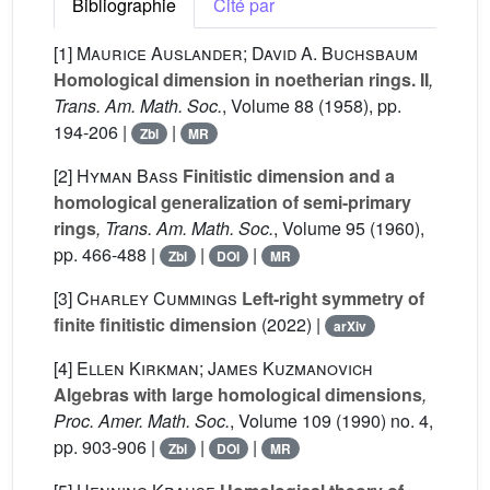
Bibliographie
Cité par
[1]
Maurice Auslander; David A. Buchsbaum
Homological dimension in noetherian rings. II
,
Trans. Am. Math. Soc.
, Volume 88
(1958), pp.
194-206 |
|
Zbl
MR
[2]
Hyman Bass
Finitistic dimension and a
homological generalization of semi-primary
rings
, Trans. Am. Math. Soc.
, Volume 95
(1960),
pp. 466-488 |
|
|
Zbl
DOI
MR
[3]
Charley Cummings
Left-right symmetry of
finite finitistic dimension
(2022) |
arXiv
[4]
Ellen Kirkman; James Kuzmanovich
Algebras with large homological dimensions
,
Proc. Amer. Math. Soc.
, Volume 109
(1990) no. 4,
pp. 903-906 |
|
|
Zbl
DOI
MR