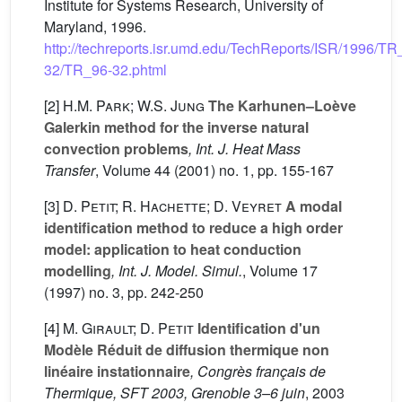
Institute for Systems Research, University of
Maryland, 1996.
http://techreports.isr.umd.edu/TechReports/ISR/1996/TR
32/TR_96-32.phtml
[2]
H.M. Park; W.S. Jung
The Karhunen–Loève
Galerkin method for the inverse natural
convection problems
, Int. J. Heat Mass
Transfer
, Volume 44
(2001) no. 1, pp. 155-167
[3]
D. Petit; R. Hachette; D. Veyret
A modal
identification method to reduce a high order
model: application to heat conduction
modelling
, Int. J. Model. Simul.
, Volume 17
(1997) no. 3, pp. 242-250
[4]
M. Girault; D. Petit
Identification d'un
Modèle Réduit de diffusion thermique non
linéaire instationnaire
, Congrès français de
Thermique, SFT 2003, Grenoble 3–6 juin
, 2003