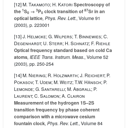
[12]
M. Takamoto; H. Katori
Spectroscopy of
1
3
87
the
S
→
P
clock transition of
Sr in an
0
0
optical lattice
, Phys. Rev. Lett.
, Volume 91
(2003), p. 223001
[13]
J. Helmcke; G. Wilpers; T. Binnewies; C.
Degenhardt; U. Sterr; H. Schnatz; F. Riehle
Optical frequency standard based on cold Ca
atoms
, IEEE Trans. Instrum. Meas.
, Volume 52
(2003), pp. 250-254
[14]
M. Niering; R. Holzwarth; J. Reichert; P.
Pokasov; T. Udem; M. Weitz; T.W. Hänsch; P.
Lemonde; G. Santarelli; M. Abgrall; P.
Laurent; C. Salomon; A. Clairon
Measurement of the hydrogen 1S–2S
transition frequency by phase coherent
comparison with a microwave cesium
fountain clock
, Phys. Rev. Lett.
, Volume 84