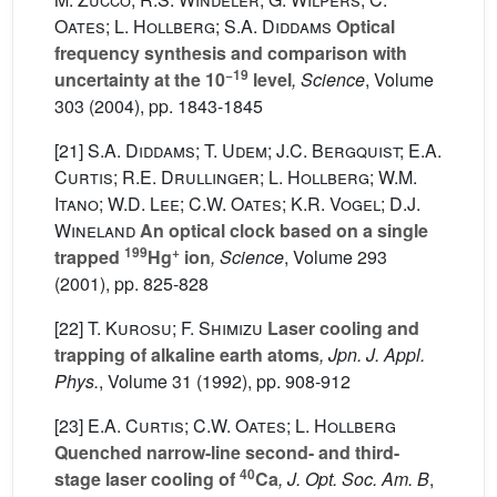
Oates; L. Hollberg; S.A. Diddams
Optical
frequency synthesis and comparison with
−19
uncertainty at the 10
level
, Science
, Volume
303
(2004), pp. 1843-1845
[21]
S.A. Diddams; T. Udem; J.C. Bergquist; E.A.
Curtis; R.E. Drullinger; L. Hollberg; W.M.
Itano; W.D. Lee; C.W. Oates; K.R. Vogel; D.J.
Wineland
An optical clock based on a single
199
+
trapped
Hg
ion
, Science
, Volume 293
(2001), pp. 825-828
[22]
T. Kurosu; F. Shimizu
Laser cooling and
trapping of alkaline earth atoms
, Jpn. J. Appl.
Phys.
, Volume 31
(1992), pp. 908-912
[23]
E.A. Curtis; C.W. Oates; L. Hollberg
Quenched narrow-line second- and third-
40
stage laser cooling of
Ca
, J. Opt. Soc. Am. B
,