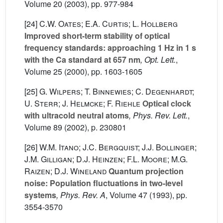
Volume 20
(2003), pp. 977-984
[24]
C.W. Oates; E.A. Curtis; L. Hollberg
Improved short-term stability of optical
frequency standards: approaching 1 Hz in 1 s
with the Ca standard at 657 nm
, Opt. Lett.
,
Volume 25
(2000), pp. 1603-1605
[25]
G. Wilpers; T. Binnewies; C. Degenhardt;
U. Sterr; J. Helmcke; F. Riehle
Optical clock
with ultracold neutral atoms
, Phys. Rev. Lett.
,
Volume 89
(2002), p. 230801
[26]
W.M. Itano; J.C. Bergquist; J.J. Bollinger;
J.M. Gilligan; D.J. Heinzen; F.L. Moore; M.G.
Raizen; D.J. Wineland
Quantum projection
noise: Population fluctuations in two-level
systems
, Phys. Rev. A
, Volume 47
(1993), pp.
3554-3570