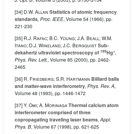
[34]
D.W. Allan
Statistics of atomic frequency
standards
, Proc. IEEE
, Volume 54
(1966), pp.
221-230
[35]
R.J. Rafac; B.C. Young; J.A. Beall; W.M.
Itano; D.J. Wineland; J.C. Bergquist
Sub-
199
+
dekahertz ultraviolet spectroscopy of
Hg
,
Phys. Rev. Lett.
, Volume 85
(2000), pp. 2462-
2465
[36]
R. Friedberg; S.R. Hartmann
Billiard balls
and matter-wave interferometry
, Phys. Rev. A
,
Volume 48
(1993), pp. 1446-1472
[37]
Y. Omi; A. Morinaga
Thermal calcium atom
interferometer comprised of three
copropagating traveling laser beams
, Appl.
Phys. B
, Volume 67
(1998), pp. 621-625