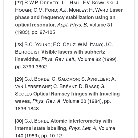
[27]
R.W.P. Drever; J.L. Hall; F.V. Kowalski; J.
Hough; G.M. Ford; A.J. Munley; H. Ward
Laser
phase and frequency stabilization using an
optical resonator
, Appl. Phys. B
, Volume 31
(1983), pp. 97-105
[28]
B.C. Young; F.C. Cruz; W.M. Itano; J.C.
Bergquist
Visible lasers with subhertz
linewidths
, Phys. Rev. Lett.
, Volume 82
(1999),
pp. 3799-3802
[29]
C.J. Bordé; C. Salomon; S. Avrillier; A.
van Lerberghe; C. Bréant; D. Bassi; G.
Scoles
Optical Ramsey fringes with traveling
waves
, Phys. Rev. A
, Volume 30
(1984), pp.
1836-1848
[30]
C.J. Bordé
Atomic interferometry with
internal state labelling
, Phys. Lett. A
, Volume
140
(1989), pp. 10-12