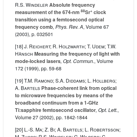
R.S. Windeler
Absolute frequency
88
+
measurement of the 674-nm
Sr
clock
transition using a femtosecond optical
frequency comb
, Phys. Rev. A
, Volume 67
(2003), p. 032501
[18]
J. Reichert; R. Holzwarth; T. Udem; T.W.
Hänsch
Measuring the frequency of light with
mode-locked lasers
, Opt. Commun.
, Volume
172
(1999), pp. 59-68
[19]
T.M. Ramond; S.A. Diddams; L. Hollberg;
A. Bartels
Phase-coherent link from optical
to microwave frequencies by means of the
broadband continuum from a 1-GHz
Ti:sapphire femtosecond oscillator
, Opt. Lett.
,
Volume 27
(2002), pp. 1842-1844
[20]
L.-S. Ma; Z. Bi; A. Bartels; L. Robertsson;
M. Zucco; R.S. Windeler; G. Wilpers; C.