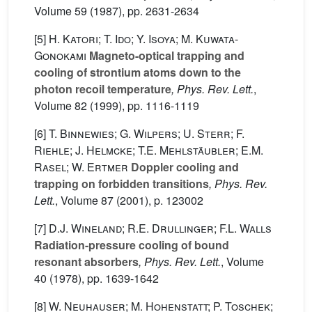
Volume 59
(1987), pp. 2631-2634
[5]
H. Katori; T. Ido; Y. Isoya; M. Kuwata-
Gonokami
Magneto-optical trapping and
cooling of strontium atoms down to the
photon recoil temperature
, Phys. Rev. Lett.
,
Volume 82
(1999), pp. 1116-1119
[6]
T. Binnewies; G. Wilpers; U. Sterr; F.
Riehle; J. Helmcke; T.E. Mehlstäubler; E.M.
Rasel; W. Ertmer
Doppler cooling and
trapping on forbidden transitions
, Phys. Rev.
Lett.
, Volume 87
(2001), p. 123002
[7]
D.J. Wineland; R.E. Drullinger; F.L. Walls
Radiation-pressure cooling of bound
resonant absorbers
, Phys. Rev. Lett.
, Volume
40
(1978), pp. 1639-1642
[8]
W. Neuhauser; M. Hohenstatt; P. Toschek;