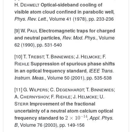
H. Dehmelt
Optical-sideband cooling of
visible atom cloud confined in parabolic well
,
Phys. Rev. Lett.
, Volume 41
(1978), pp. 233-236
[9]
W. Paul
Electromagnetic traps for charged
and neutral particles
, Rev. Mod. Phys.
, Volume
62
(1990), pp. 531-540
[10]
T. Trebst; T. Binnewies; J. Helmcke; F.
Riehle
Suppression of spurious phase shifts
in an optical frequency standard
, IEEE Trans.
Instrum. Meas.
, Volume 50
(2001), pp. 535-538
[11]
G. Wilpers; C. Degenhardt; T. Binnewies;
A. Chernyshov; F. Riehle; J. Helmcke; U.
Sterr
Improvement of the fractional
uncertainty of a neutral atom calcium optical
2
×
10
−14
frequency standard to
, Appl. Phys.
B
, Volume 76
(2003), pp. 149-156