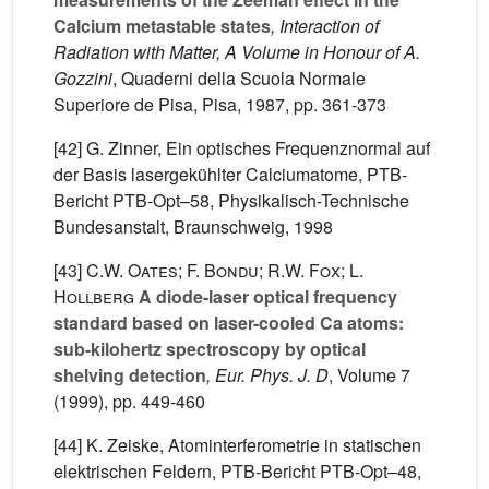
Calcium metastable states
, Interaction of
Radiation with Matter, A Volume in Honour of A.
Gozzini
, Quaderni della Scuola Normale
Superiore de Pisa, Pisa, 1987, pp. 361-373
[42] G. Zinner, Ein optisches Frequenznormal auf
der Basis lasergekühlter Calciumatome, PTB-
Bericht PTB-Opt–58, Physikalisch-Technische
Bundesanstalt, Braunschweig, 1998
[43]
C.W. Oates; F. Bondu; R.W. Fox; L.
Hollberg
A diode-laser optical frequency
standard based on laser-cooled Ca atoms:
sub-kilohertz spectroscopy by optical
shelving detection
, Eur. Phys. J. D
, Volume 7
(1999), pp. 449-460
[44] K. Zeiske, Atominterferometrie in statischen
elektrischen Feldern, PTB-Bericht PTB-Opt–48,