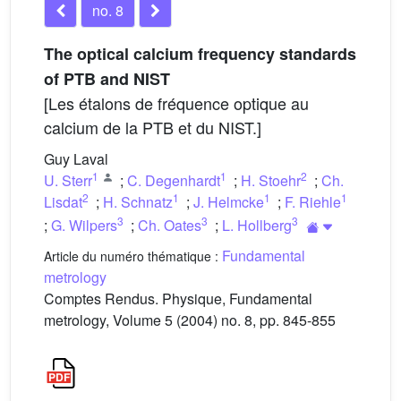
no. 8
The optical calcium frequency standards
of PTB and NIST
[Les étalons de fréquence optique au
calcium de la PTB et du NIST.]
Guy Laval
1
1
2
U. Sterr
;
C. Degenhardt
;
H. Stoehr
;
Ch.
2
1
1
1
Lisdat
;
H. Schnatz
;
J. Helmcke
;
F. Riehle
3
3
3
;
G. Wilpers
;
Ch. Oates
;
L. Hollberg
Fundamental
Article du numéro thématique :
metrology
Comptes Rendus. Physique, Fundamental
metrology, Volume 5 (2004) no. 8, pp. 845-855