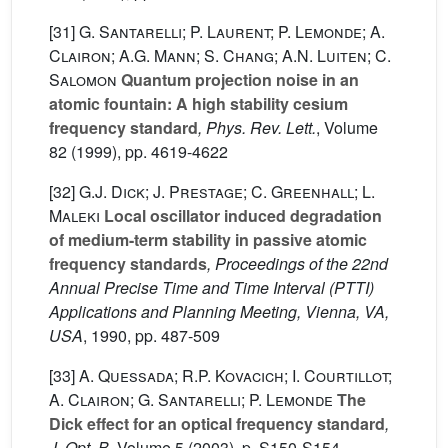
[31]
G. Santarelli; P. Laurent; P. Lemonde; A.
Clairon; A.G. Mann; S. Chang; A.N. Luiten; C.
Salomon
Quantum projection noise in an
atomic fountain: A high stability cesium
frequency standard
, Phys. Rev. Lett.
, Volume
82
(1999), pp. 4619-4622
[32]
G.J. Dick; J. Prestage; C. Greenhall; L.
Maleki
Local oscillator induced degradation
of medium-term stability in passive atomic
frequency standards
, Proceedings of the 22nd
Annual Precise Time and Time Interval (PTTI)
Applications and Planning Meeting, Vienna, VA,
USA
, 1990, pp. 487-509
[33]
A. Quessada; R.P. Kovacich; I. Courtillot;
A. Clairon; G. Santarelli; P. Lemonde
The
Dick effect for an optical frequency standard
,
J. Opt. B
, Volume 5
(2003), p. S150-S154