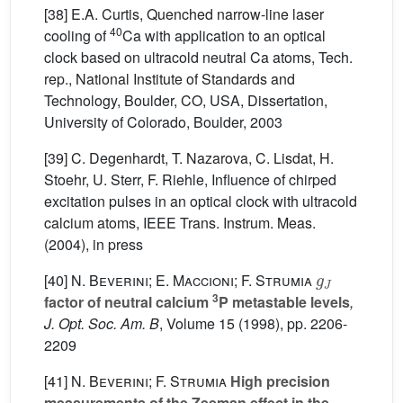
[38] E.A. Curtis, Quenched narrow-line laser
40
cooling of
Ca with application to an optical
clock based on ultracold neutral Ca atoms, Tech.
rep., National Institute of Standards and
Technology, Boulder, CO, USA, Dissertation,
University of Colorado, Boulder, 2003
[39] C. Degenhardt, T. Nazarova, C. Lisdat, H.
Stoehr, U. Sterr, F. Riehle, Influence of chirped
excitation pulses in an optical clock with ultracold
calcium atoms, IEEE Trans. Instrum. Meas.
(2004), in press
g
J
[40]
N. Beverini; E. Maccioni; F. Strumia
3
factor of neutral calcium
P metastable levels
,
J. Opt. Soc. Am. B
, Volume 15
(1998), pp. 2206-
2209
[41]
N. Beverini; F. Strumia
High precision
measurements of the Zeeman effect in the