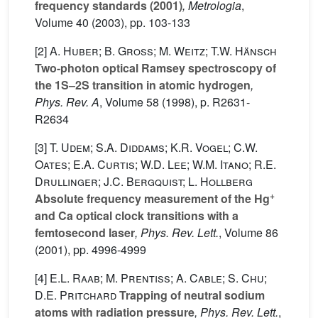
frequency standards (2001)
, Metrologia
,
Volume 40
(2003), pp. 103-133
[2]
A. Huber; B. Gross; M. Weitz; T.W. Hänsch
Two-photon optical Ramsey spectroscopy of
the 1S–2S transition in atomic hydrogen
,
Phys. Rev. A
, Volume 58
(1998), p. R2631-
R2634
[3]
T. Udem; S.A. Diddams; K.R. Vogel; C.W.
Oates; E.A. Curtis; W.D. Lee; W.M. Itano; R.E.
Drullinger; J.C. Bergquist; L. Hollberg
+
Absolute frequency measurement of the Hg
and Ca optical clock transitions with a
femtosecond laser
, Phys. Rev. Lett.
, Volume 86
(2001), pp. 4996-4999
[4]
E.L. Raab; M. Prentiss; A. Cable; S. Chu;
D.E. Pritchard
Trapping of neutral sodium
atoms with radiation pressure
, Phys. Rev. Lett.
,