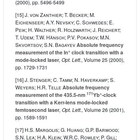
(2000), pp. 5496-5499
[15]
J. von Zanthier; T. Becker; M.
Eichenseer; A.Y. Nevsky; C. Schwedes; E.
Peik; H. Walther; R. Holzwarth; J. Reichert;
T. Udem; T.W. Hänsch; P.V. Pokasov; M.N.
Skvortsov; S.N. Bagayev
Absolute frequency
+
measurement of the In
clock transition with a
mode-locked laser
, Opt. Lett.
, Volume 25
(2000),
pp. 1729-1731
[16]
J. Stenger; C. Tamm; N. Haverkamp; S.
Weyers; H.R. Telle
Absolute frequency
171
+
measurement of the 435.5-nm
Yb
-clock
transition with a Kerr-lens mode-locked
femtosecond laser
, Opt. Lett.
, Volume 26
(2001),
pp. 1589-1591
[17]
H.S. Margolis; G. Huang; G.P. Barwood;
S.N. Lea; H.A. Klein; W.R.C. Rowley; P. Gill;