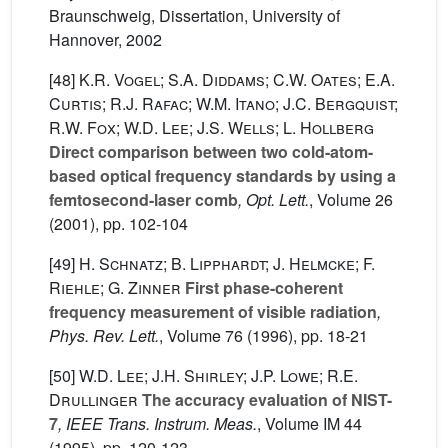
Braunschweig, Dissertation, University of
Hannover, 2002
[48]
K.R. Vogel; S.A. Diddams; C.W. Oates; E.A.
Curtis; R.J. Rafac; W.M. Itano; J.C. Bergquist;
R.W. Fox; W.D. Lee; J.S. Wells; L. Hollberg
Direct comparison between two cold-atom-
based optical frequency standards by using a
femtosecond-laser comb
, Opt. Lett.
, Volume 26
(2001), pp. 102-104
[49]
H. Schnatz; B. Lipphardt; J. Helmcke; F.
Riehle; G. Zinner
First phase-coherent
frequency measurement of visible radiation
,
Phys. Rev. Lett.
, Volume 76
(1996), pp. 18-21
[50]
W.D. Lee; J.H. Shirley; J.P. Lowe; R.E.
Drullinger
The accuracy evaluation of NIST-
7
, IEEE Trans. Instrum. Meas.
, Volume IM 44
(1995), pp. 120-123