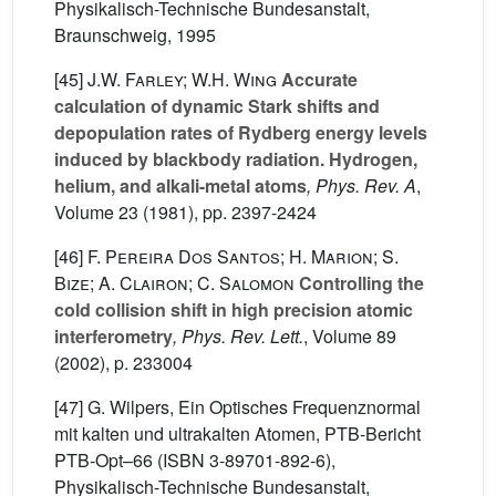
Physikalisch-Technische Bundesanstalt,
Braunschweig, 1995
[45]
J.W. Farley; W.H. Wing
Accurate
calculation of dynamic Stark shifts and
depopulation rates of Rydberg energy levels
induced by blackbody radiation. Hydrogen,
helium, and alkali-metal atoms
, Phys. Rev. A
,
Volume 23
(1981), pp. 2397-2424
[46]
F. Pereira Dos Santos; H. Marion; S.
Bize; A. Clairon; C. Salomon
Controlling the
cold collision shift in high precision atomic
interferometry
, Phys. Rev. Lett.
, Volume 89
(2002), p. 233004
[47] G. Wilpers, Ein Optisches Frequenznormal
mit kalten und ultrakalten Atomen, PTB-Bericht
PTB-Opt–66 (ISBN 3-89701-892-6),
Physikalisch-Technische Bundesanstalt,